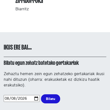
Zirriborroka
Biarritz
IKUS ERE BAI...
Bilatu egun zehatz batetako gertakariak
Zehaztu hemen zein egun zehatzeko gertakariak ikusi
nahi dituzun (oharra: erakusketak ez dizkizu haatik
erakutsiko).
Bilatu