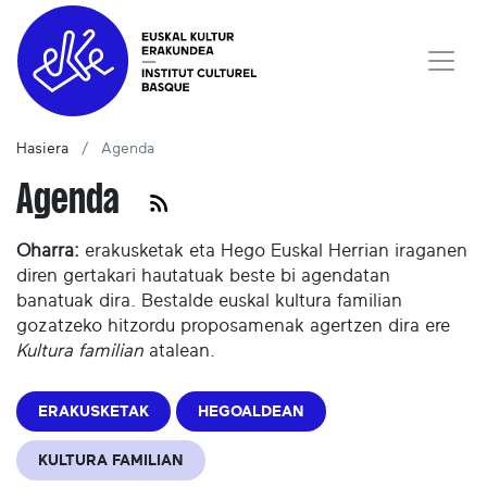
Hasiera
Agenda
Agenda
Oharra:
erakusketak eta Hego Euskal Herrian iraganen
diren gertakari hautatuak beste bi agendatan
banatuak dira. Bestalde euskal kultura familian
gozatzeko hitzordu proposamenak agertzen dira ere
Kultura familian
atalean.
ERAKUSKETAK
HEGOALDEAN
KULTURA FAMILIAN