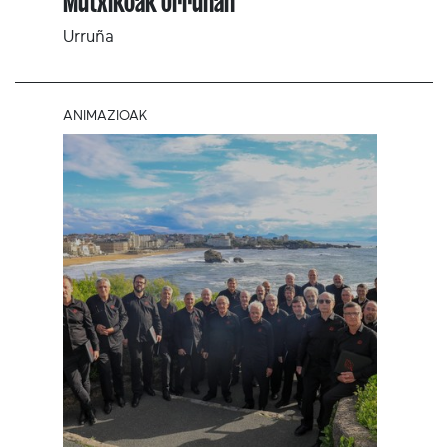
Mutxikoak Urruñan
Urruña
ANIMAZIOAK