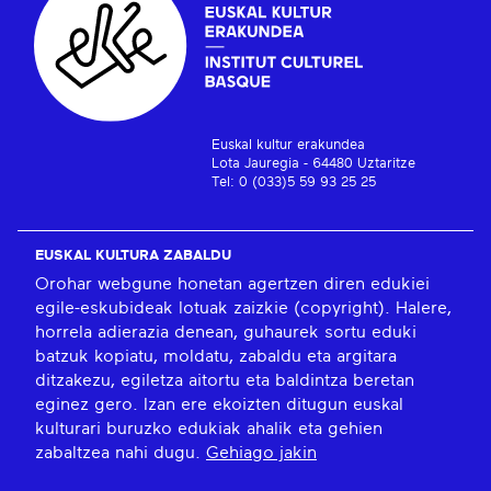
Euskal kultur erakundea
Lota Jauregia - 64480 Uztaritze
Tel: 0 (033)5 59 93 25 25
EUSKAL KULTURA ZABALDU
Orohar webgune honetan agertzen diren edukiei
egile-eskubideak lotuak zaizkie (copyright). Halere,
horrela adierazia denean, guhaurek sortu eduki
batzuk kopiatu, moldatu, zabaldu eta argitara
ditzakezu, egiletza aitortu eta baldintza beretan
eginez gero. Izan ere ekoizten ditugun euskal
kulturari buruzko edukiak ahalik eta gehien
zabaltzea nahi dugu.
Gehiago jakin