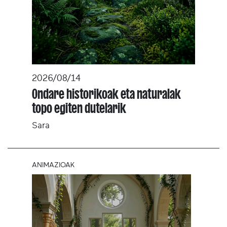
2026/08/14
Ondare historikoak eta naturalak
topo egiten dutelarik
Sara
ANIMAZIOAK