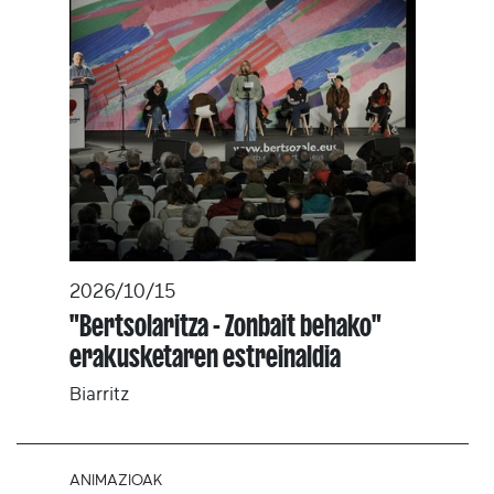
2026/10/15
"Bertsolaritza - Zonbait behako"
erakusketaren estreinaldia
Biarritz
ANIMAZIOAK