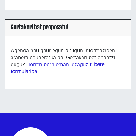
Gertakari bat proposatu!
Agenda hau gaur egun ditugun informazioen
arabera eguneratua da. Gertakari bat ahantzi
dugu?
Horren berri eman iezaguzu:
bete
formularioa.