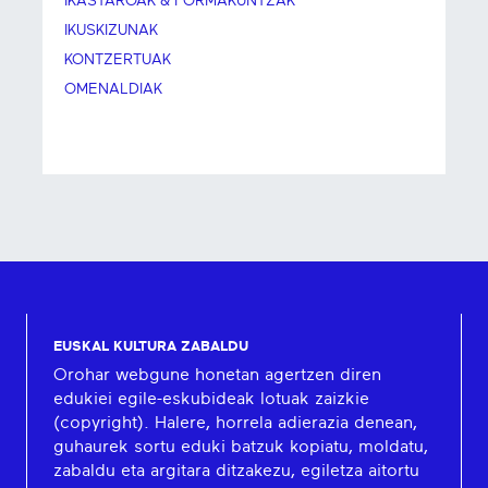
IKASTAROAK & FORMAKUNTZAK
IKUSKIZUNAK
KONTZERTUAK
OMENALDIAK
EUSKAL KULTURA ZABALDU
Orohar webgune honetan agertzen diren
edukiei egile-eskubideak lotuak zaizkie
(copyright). Halere, horrela adierazia denean,
guhaurek sortu eduki batzuk kopiatu, moldatu,
zabaldu eta argitara ditzakezu, egiletza aitortu