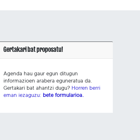
Gertakari bat proposatu!
Agenda hau gaur egun ditugun
informazioen arabera eguneratua da.
Gertakari bat ahantzi dugu?
Horren berri
eman iezaguzu:
bete formularioa.