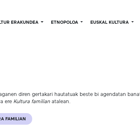
LTUR ERAKUNDEA
ETNOPOLOA
EUSKAL KULTURA
aganen diren gertakari hautatuak beste bi agendatan banatu
ra ere
Kultura familian
atalean.
A FAMILIAN