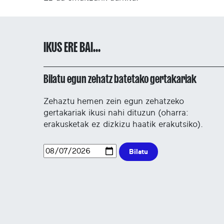
IKUS ERE BAI...
Bilatu egun zehatz batetako gertakariak
Zehaztu hemen zein egun zehatzeko
gertakariak ikusi nahi dituzun (oharra:
erakusketak ez dizkizu haatik erakutsiko).
Bilatu