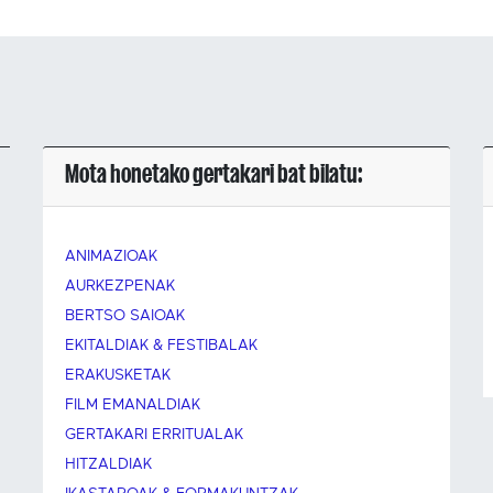
Mota honetako gertakari bat bilatu:
ANIMAZIOAK
AURKEZPENAK
BERTSO SAIOAK
EKITALDIAK & FESTIBALAK
ERAKUSKETAK
FILM EMANALDIAK
GERTAKARI ERRITUALAK
HITZALDIAK