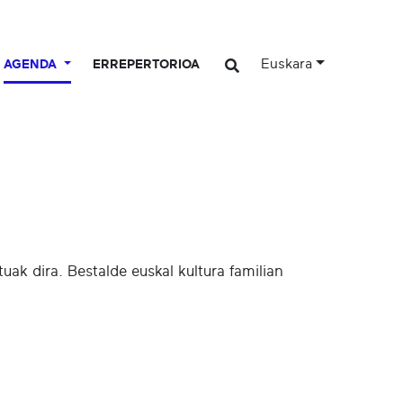
Euskara
AGENDA
ERREPERTORIOA
ak dira. Bestalde euskal kultura familian