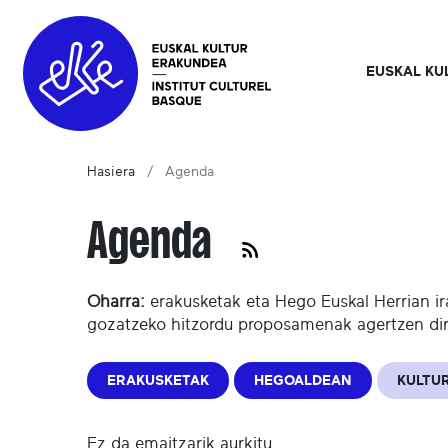
EUSKAL KU
Hasiera
Agenda
Agenda
Oharra:
erakusketak eta Hego Euskal Herrian ir
gozatzeko hitzordu proposamenak agertzen di
ERAKUSKETAK
HEGOALDEAN
KULTUR
Ez da emaitzarik aurkitu.