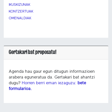
IKUSKIZUNAK
KONTZERTUAK
OMENALDIAK
Gertakari bat proposatu!
Agenda hau gaur egun ditugun informazioen
arabera eguneratua da. Gertakari bat ahantzi
dugu?
Horren berri eman iezaguzu:
bete
formularioa.