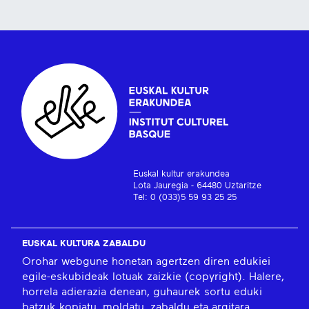
Euskal kultur erakundea
Lota Jauregia - 64480 Uztaritze
Tel: 0 (033)5 59 93 25 25
EUSKAL KULTURA ZABALDU
Orohar webgune honetan agertzen diren edukiei
egile-eskubideak lotuak zaizkie (copyright). Halere,
horrela adierazia denean, guhaurek sortu eduki
batzuk kopiatu, moldatu, zabaldu eta argitara