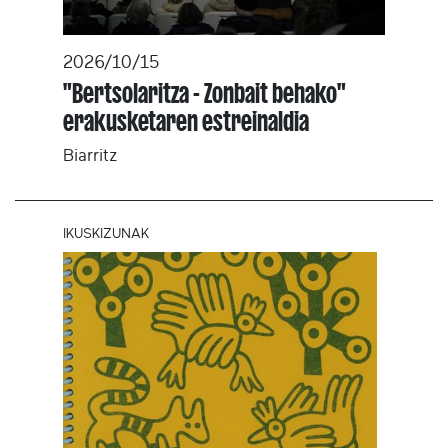
2026/10/15
"Bertsolaritza - Zonbait behako"
erakusketaren estreinaldia
Biarritz
IKUSKIZUNAK