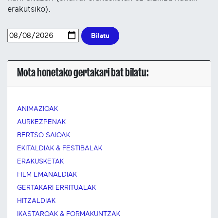
erakutsiko).
Bilatu
Mota honetako gertakari bat bilatu:
ANIMAZIOAK
AURKEZPENAK
BERTSO SAIOAK
EKITALDIAK & FESTIBALAK
ERAKUSKETAK
FILM EMANALDIAK
GERTAKARI ERRITUALAK
HITZALDIAK
IKASTAROAK & FORMAKUNTZAK