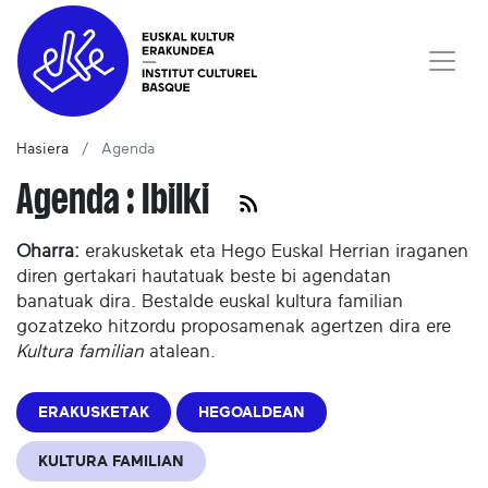
Hasiera
Agenda
Agenda : Ibilki
Oharra:
erakusketak eta Hego Euskal Herrian iraganen
diren gertakari hautatuak beste bi agendatan
banatuak dira. Bestalde euskal kultura familian
gozatzeko hitzordu proposamenak agertzen dira ere
Kultura familian
atalean.
ERAKUSKETAK
HEGOALDEAN
KULTURA FAMILIAN