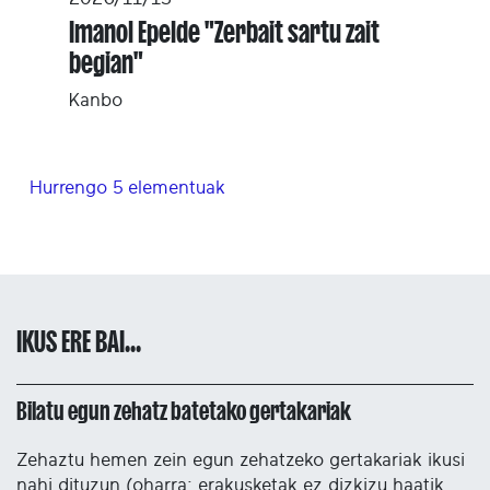
Imanol Epelde "Zerbait sartu zait
begian"
Kanbo
Hurrengo 5 elementuak
IKUS ERE BAI...
Bilatu egun zehatz batetako gertakariak
Zehaztu hemen zein egun zehatzeko gertakariak ikusi
nahi dituzun (oharra: erakusketak ez dizkizu haatik