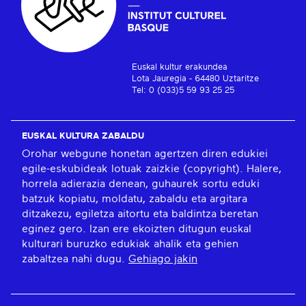
Euskal kultur erakundea
Lota Jauregia - 64480 Uztaritze
Tel: 0 (033)5 59 93 25 25
EUSKAL KULTURA ZABALDU
Orohar webgune honetan agertzen diren edukiei
egile-eskubideak lotuak zaizkie (copyright). Halere,
horrela adierazia denean, guhaurek sortu eduki
batzuk kopiatu, moldatu, zabaldu eta argitara
ditzakezu, egiletza aitortu eta baldintza beretan
eginez gero. Izan ere ekoizten ditugun euskal
kulturari buruzko edukiak ahalik eta gehien
zabaltzea nahi dugu.
Gehiago jakin