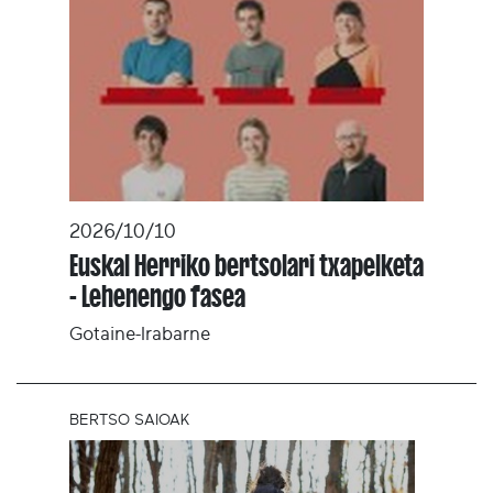
2026/10/10
Euskal Herriko bertsolari txapelketa
- Lehenengo fasea
Gotaine-Irabarne
BERTSO SAIOAK