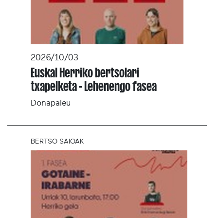
2026/10/03
Euskal Herriko bertsolari
txapelketa - Lehenengo fasea
Donapaleu
BERTSO SAIOAK