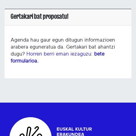
Gertakari bat proposatu!
Agenda hau gaur egun ditugun informazioen
arabera eguneratua da. Gertakari bat ahantzi
dugu?
Horren berri eman iezaguzu:
bete
formularioa.