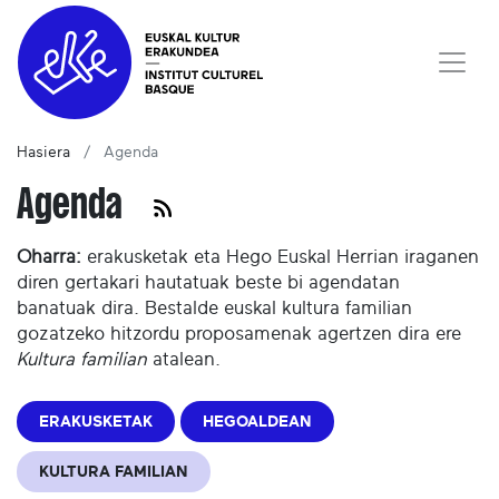
Hasiera
Agenda
Agenda
Oharra:
erakusketak eta Hego Euskal Herrian iraganen
diren gertakari hautatuak beste bi agendatan
banatuak dira. Bestalde euskal kultura familian
gozatzeko hitzordu proposamenak agertzen dira ere
Kultura familian
atalean.
ERAKUSKETAK
HEGOALDEAN
KULTURA FAMILIAN