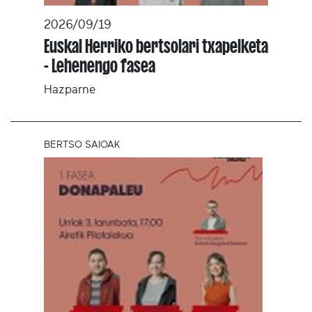
2026/09/19
Euskal Herriko bertsolari txapelketa
- Lehenengo fasea
Hazparne
BERTSO SAIOAK