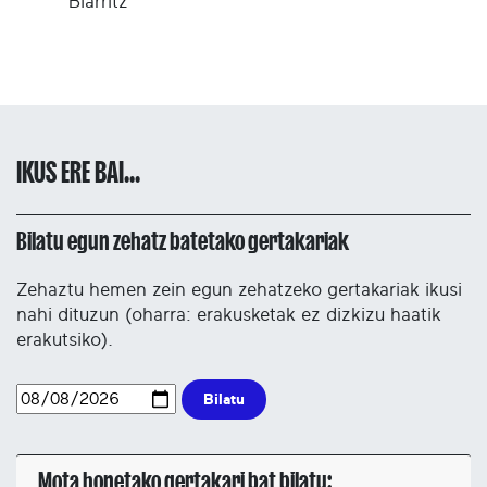
Biarritz
IKUS ERE BAI...
Bilatu egun zehatz batetako gertakariak
Zehaztu hemen zein egun zehatzeko gertakariak ikusi
nahi dituzun (oharra: erakusketak ez dizkizu haatik
erakutsiko).
Bilatu
Mota honetako gertakari bat bilatu: