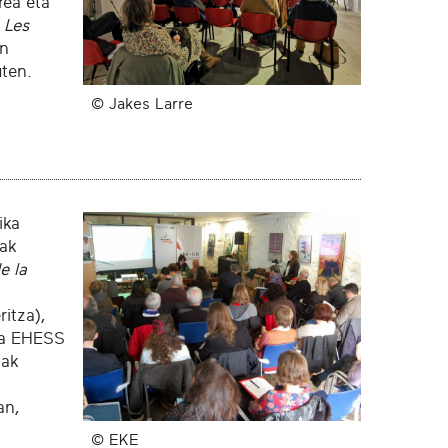
rea eta
n
Les
en
uten.
© Jakes Larre
ika
lak
e la
ritza),
ta EHESS
tak
an,
© EKE