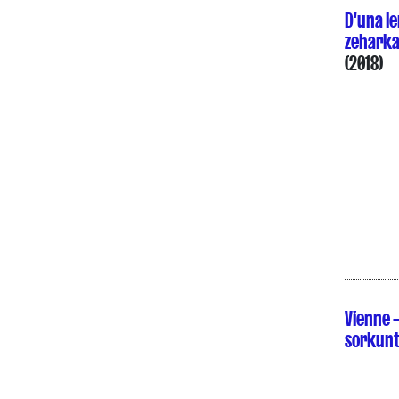
D'una l
zeharka
(2018)
Vienne –
sorkun