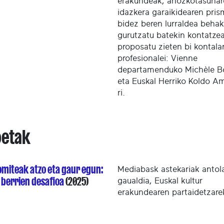
erakundeak, ahozkotasunar
idazkera garaikidearen pri
bidez beren lurraldea beha
gurutzatu batekin kontatze
proposatu zieten bi kontalar
profesionalei: Vienne
departamenduko Michèle Bo
eta Euskal Herriko Koldo A
ri.
etak
omiteak atzo eta gaur egun:
Mediabask astekariak antol
 berrien desafioa
(2025)
gaualdia, Euskal kultur
erakundearen partaidetzare