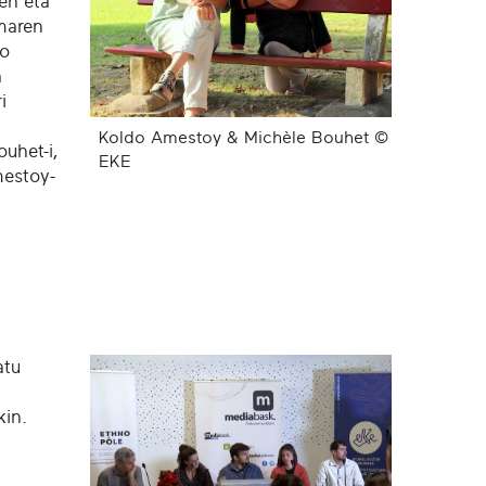
en eta
smaren
ko
a
i
Koldo Amestoy & Michèle Bouhet ©
uhet-i,
EKE
mestoy-
atu
kin.