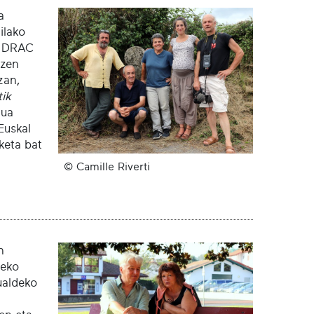
a
ilako
, DRAC
tzen
zan,
tik
tua
Euskal
keta bat
© Camille Riverti
n
-eko
ualdeko