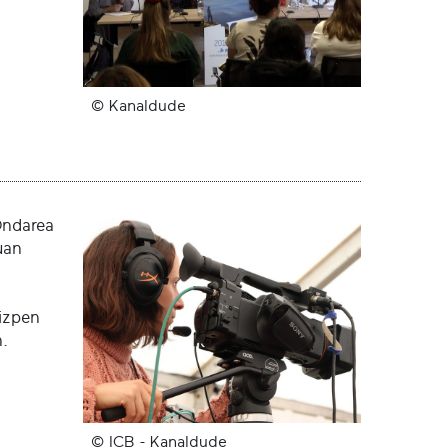
© Kanaldude
Ondarea
uan
oizpen
.
© ICB - Kanaldude