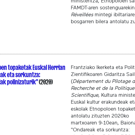
ministeritza, Etnopoloen sa
FAMDT-aren sostenguareki
Réveillées
mintegi ibiltariar
bosgarren bilera antolatu z
oen topaketak Euskal Herrian
Frantziako Ikerketa eta Polit
ak eta sorkuntza:
Zientifikoaren Gidaritza Sai
ak polinizaturik"
(2020)
(
Département du Pilotage d
Recherche et de la Politique
Scientifique
, Kultura ministe
Euskal kultur erakundeak e
eskolak Etnopoloen topake
antolatu zituzten 2020ko
martxoaren 9-10ean, Baion
"Ondareak eta sorkuntza: