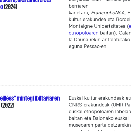
go
(2024)
berriaren
karietara,
FrancophoNéA
, E
kultur erakundea eta Borde
Montaigne Unibertsitatea (
e
etnopoloaren
baitan), Cala
la Dauna-rekin antolatutako 
eguna Pessac-en.
eillées" mintegi ibiltariaren
Euskal kultur erakundeak et
(2022)
CNRS erakundeak (UMR Pa
euskal etnopoloaren labelar
baitan eta Baionako euskal
museoaren partaidetzarekin,