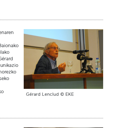
enaren
Baionako
ilako
Gérard
unikazio
horezko
iseko
l
ko
Gérard Lenclud © EKE