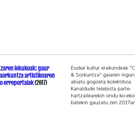
zaren lekukoak: gaur
Euskal kultur erakundeak "
sorkuntza artistikoaren
& Sorkuntza" gaiaren ingur
o erreportaiak
(2017)
abiatu gogoeta kolektiboa
Kanaldude telebista parte-
hartzailearekin ondu ko-ek
batekin gauzatu zen 2017an