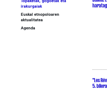
Topaketak, gogoetak eta
harata
irakurgaiak
Euskal etnopoloaren
aktualitatea
Agenda
"Les Rév
5. bilera