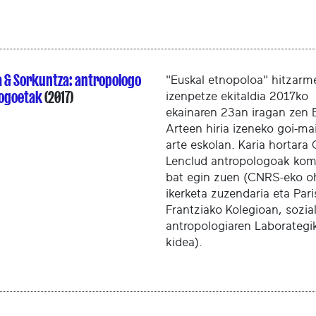
 & Sorkuntza: antropologo
"Euskal etnopoloa" hitzarm
ogoetak
(2017)
izenpetze ekitaldia 2017ko
ekainaren 23an iragan zen 
Arteen hiria izeneko goi-ma
arte eskolan. Karia hortara 
Lenclud antropologoak kom
bat egin zuen (CNRS-eko o
ikerketa zuzendaria eta Par
Frantziako Kolegioan, sozia
antropologiaren Laborategi
kidea).