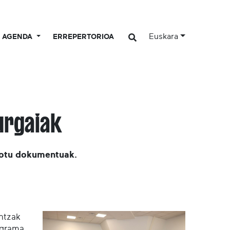
Euskara
AGENDA
ERREPERTORIOA
urgaiak
lotu dokumentuak.
ntzak
ograma