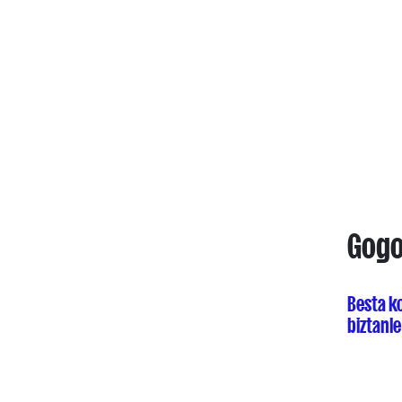
Gogo
Besta k
biztanle