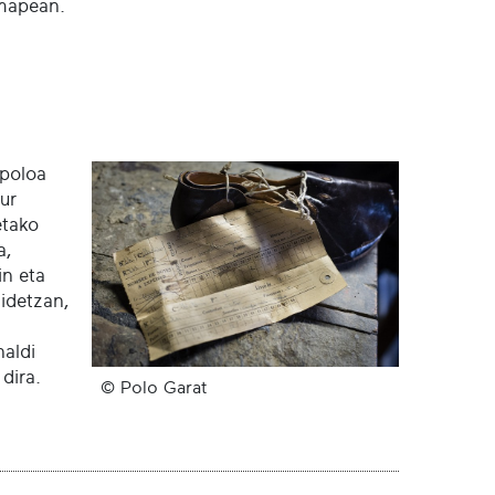
emapean.
opoloa
tur
etako
a,
in eta
idetzan,
naldi
 dira.
© Polo Garat