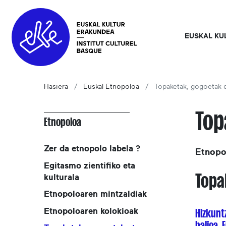
EUSKAL KU
Hasiera
Euskal Etnopoloa
Topaketak, gogoetak e
Top
Etnopoloa
Zer da etnopolo labela ?
Etnopo
Egitasmo zientifiko eta
Topa
kulturala
Etnopoloaren mintzaldiak
Etnopoloaren kolokioak
Hizkunt
balioa. 