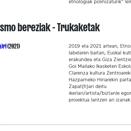
etnologiak polinizaturik" l
asmo bereziak - Trukaketak
a)ri
(2021)
2019 eta 2021 artean, Etn
labelaren baitan, Euskal kul
erakundea eta Giza Zientzi
Goi Mailako Ikasketen Eskol
Clarenza kultura Zentroarek
Hazparneko Hiriarekin parta
Zapat(h)ari deitu
ikerlari/artista/biztanle ego
proiektua lantzen ari izanak