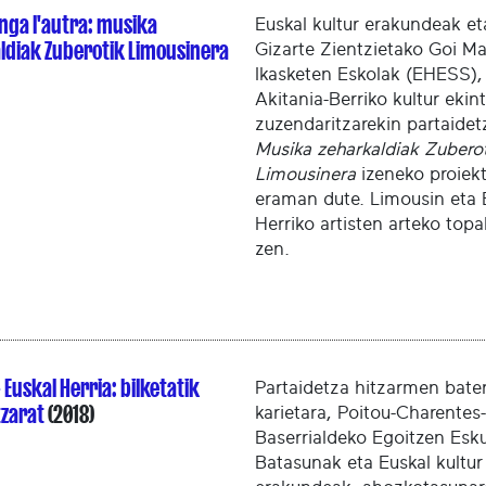
enga l'autra: musika
Euskal kultur erakundeak et
ldiak Zuberotik Limousinera
Gizarte Zientzietako Goi Ma
Ikasketen Eskolak (EHESS)
Akitania-Berriko kultur ekin
zuzendaritzarekin partaidet
Musika zeharkaldiak Zubero
Limousinera
izeneko proiek
eraman dute. Limousin eta 
Herriko artisten arteko topa
zen.
 Euskal Herria: bilketatik
Partaidetza hitzarmen bate
tzarat
(2018)
karietara, Poitou-Charentes
Baserrialdeko Egoitzen Esk
Batasunak eta Euskal kultur