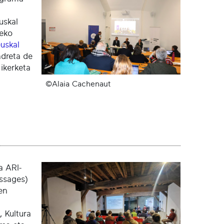
uskal
leko
uskal
ndreta de
ikerketa
©Alaia Cachenaut
a ARI-
ssages)
en
 Kultura