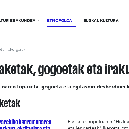
LTUR ERAKUNDEA
ETNOPOLOA
EUSKAL KULTURA
ta irakurgaiak
aketak, gogoetak eta irak
loaren topaketa, gogoeta eta egitasmo desberdinei 
ketak
zarekiko harremanaren
Euskal etnopoloaren "Hizku
Euskara, okzitaniera eta
eta jendarteak" ikerketa pr