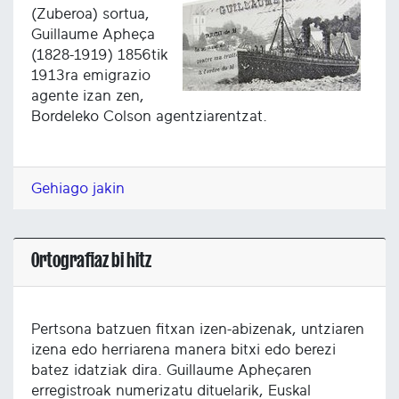
(Zuberoa) sortua,
Guillaume Apheça
(1828-1919) 1856tik
1913ra emigrazio
agente izan zen,
Bordeleko Colson agentziarentzat.
Gehiago jakin
Ortografiaz bi hitz
Pertsona batzuen fitxan izen-abizenak, untziaren
izena edo herriarena manera bitxi edo berezi
batez idatziak dira. Guillaume Apheçaren
erregistroak numerizatu dituelarik, Euskal