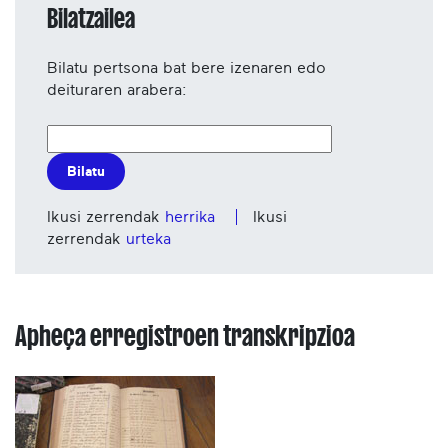
Bilatzailea
Bilatu pertsona bat bere izenaren edo
deituraren arabera:
Bilatu
Ikusi zerrendak
herrika
Ikusi
zerrendak
urteka
Apheça erregistroen transkripzioa