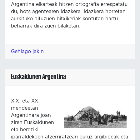
Argentina elkarteak hitzen ortografia errespetatu
du, hots agentearen idazkera. Idazkera horretan
aurkituko dituzuen bitxikeriak kontutan hartu
beharrak dira zuen bilaketan.
Gehiago jakin
Euskaldunen Argentina
XIX. eta XX.
mendeetan
Argentinara joan
ziren Euskaldunen
eta bereziki
iparraldekoen atzerriratzeari buruz argibideak eta