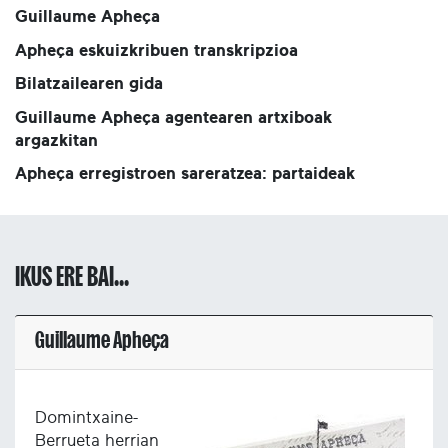
Guillaume Apheça
Apheça eskuizkribuen transkripzioa
Bilatzailearen gida
Guillaume Apheça agentearen artxiboak
argazkitan
Apheça erregistroen sareratzea: partaideak
IKUS ERE BAI...
Guillaume Apheça
Domintxaine-
Berrueta herrian