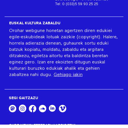
Tel: 0 (033)5 59 93 25 25
EUSKAL KULTURA ZABALDU
Orohar webgune honetan agertzen diren edukiei
egile-eskubideak lotuak zaizkie (copyright). Halere,
horrela adierazia denean, guhaurek sortu eduki
batzuk kopiatu, moldatu, zabaldu eta argitara
ditzakezu, egiletza aitortu eta baldintza beretan
eginez gero. Izan ere ekoizten ditugun euskal
kulturari buruzko edukiak ahalik eta gehien
zabaltzea nahi dugu.
Gehiago jakin
SEGI GAITZAZU
GURE NEWSLETTERARI HARPIDETU!