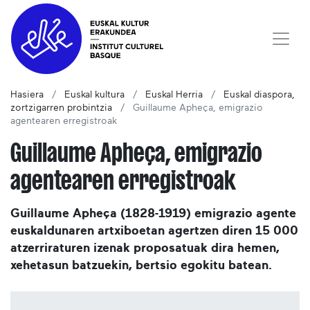
Hasiera
Euskal kultura
Euskal Herria
Euskal diaspora,
zortzigarren probintzia
Guillaume Apheça, emigrazio
agentearen erregistroak
Guillaume Apheça, emigrazio
agentearen erregistroak
Guillaume Apheça (1828-1919) emigrazio agente
euskaldunaren artxiboetan agertzen diren 15 000
atzerriraturen izenak proposatuak dira hemen,
xehetasun batzuekin, bertsio egokitu batean.