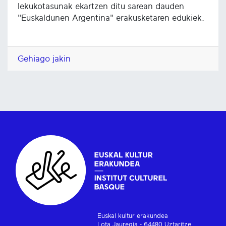
lekukotasunak ekartzen ditu sarean dauden
"Euskaldunen Argentina" erakusketaren edukiek.
Gehiago jakin
Euskal kultur erakundea
Lota Jauregia - 64480 Uztaritze