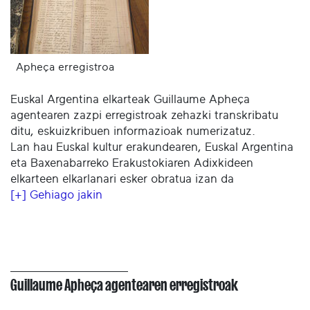
Apheça erregistroa
Euskal Argentina elkarteak Guillaume Apheça
agentearen zazpi erregistroak zehazki transkribatu
ditu, eskuizkribuen informazioak numerizatuz.
Lan hau Euskal kultur erakundearen, Euskal Argentina
eta Baxenabarreko Erakustokiaren Adixkideen
elkarteen elkarlanari esker obratua izan da
[+] Gehiago jakin
Guillaume Apheça agentearen erregistroak