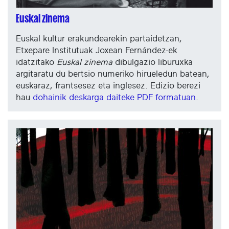
Euskal zinema
Euskal kultur erakundearekin partaidetzan,
Etxepare Institutuak Joxean Fernández-ek
idatzitako
Euskal zinema
dibulgazio liburuxka
argitaratu du bertsio numeriko hirueledun batean,
euskaraz, frantsesez eta inglesez. Edizio berezi
hau
dohainik deskarga daiteke PDF formatuan
.