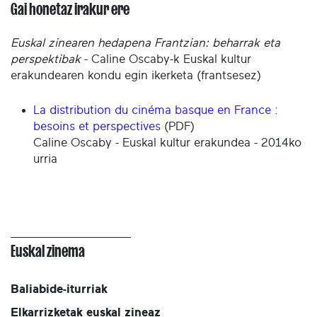
Gai honetaz irakur ere
Euskal zinearen hedapena Frantzian: beharrak eta
perspektibak
- Caline Oscaby-k Euskal kultur
erakundearen kondu egin ikerketa (frantsesez)
La distribution du cinéma basque en France :
besoins et perspectives
(PDF)
Caline Oscaby - Euskal kultur erakundea - 2014ko
urria
Euskal zinema
Baliabide-iturriak
Elkarrizketak euskal zineaz