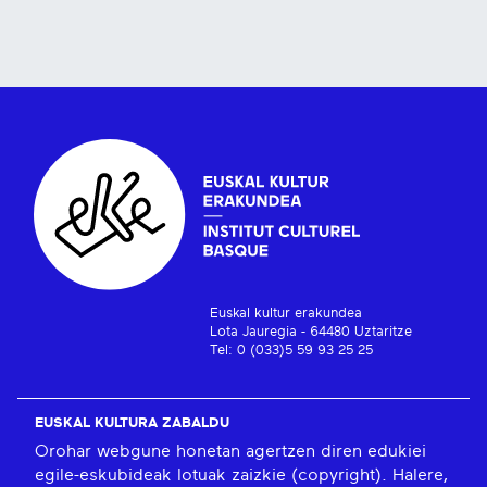
Euskal kultur erakundea
Lota Jauregia - 64480 Uztaritze
Tel: 0 (033)5 59 93 25 25
EUSKAL KULTURA ZABALDU
Orohar webgune honetan agertzen diren edukiei
egile-eskubideak lotuak zaizkie (copyright). Halere,