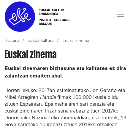
Hasiera
Euskal kultura
Euskal zinema
Euskal zinema
Euskal zinemaren bizitasuna eta kalitatea ez dira
zalantzan emaiten ahal.
Horren lekuko, 2017an estreinatutako Jon Garaño eta
Mikel Arregiren
Handia
filmak 100 000 ikusle bildu
zituen Espainian. Epaimahaiaren sari berezia eta
euskal zinemaren Irizar saria irabazi zituen 2017ko
Donostiako Nazioarteko Zinemaldian, eta ondotik, 13
Goya sarietako 10 irabazi zituen 2018ko otsailean.