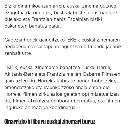
Biziki dinamikoa izan arren, euskal zinema gutxiegi
ezagutua da oraindik, besteak beste industriarik ez
duelako eta Frantzian nahiz Espainian biziki
bakanetan banatua baita.
Gabezia horiek gainditzeko, EKE-k euskal zinemaren
hedapena eta sustapena laguntzen ditu badu jadanik
zenbait urte.
EKE-k, euskal zinemaren banatzea Euskal Herria,
Akitania-Berria eta Frantzia mailan Gabarra Films-en
gain uzten du. Horrek aktibitate honen hobetzeko,
emendatzeko eta iraunkortzeko ahala eman dio.
Horrela, filmen zirkulazioa geletan optimizatua izan
da, filmen atxikitzea denboran bermatua, eta filmen
inguruko animazioa koordinatua.
Oinarrizko bi liburu euskal zinemari buruz