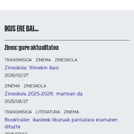
IKUS ERE BAI...
Zinea: gure aktualitatea
TRANSMISIOA
ZINEMA
ZINESKOLA
Zineskola: filmekin ikasi
2026/02/27
ZINEMA
ZINESKOLA
Zineskola 2025-2026: martxan da
2025/08/27
TRANSMISIOA
LITERATURA
ZINEMA
Booktrailer: ikasleek liburuak pantailara eramaten
dituzte