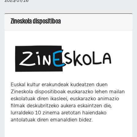
2025/07/16
Zineskola dispositiboa
Euskal kultur erakundeak kudeatzen duen
Zineskola dispositiboak euskarazko lehen mailan
eskolatuak diren ikasleei, euskarazko animazio
filmak deskubritzeko aukera eskaintzen die,
lurraldeko 10 zinema aretotan haiendako
antolatuak diren emanaldien bidez.