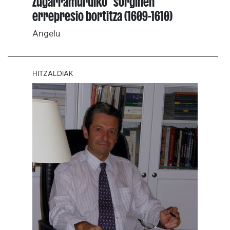
Zugarramurdiko "sorginen"
errepresio bortitza (1609-1610)
Angelu
HITZALDIAK