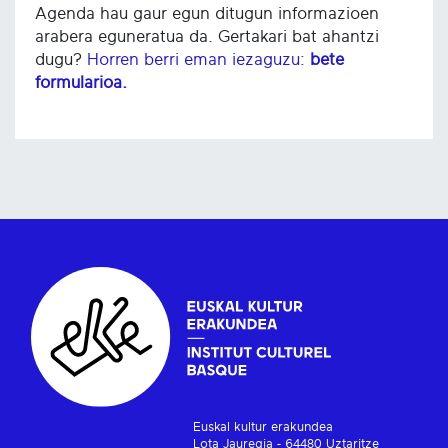
Agenda hau gaur egun ditugun informazioen
arabera eguneratua da. Gertakari bat ahantzi
dugu?
Horren berri eman iezaguzu:
bete
formularioa.
Euskal kultur erakundea
Lota Jauregia - 64480 Uztaritze