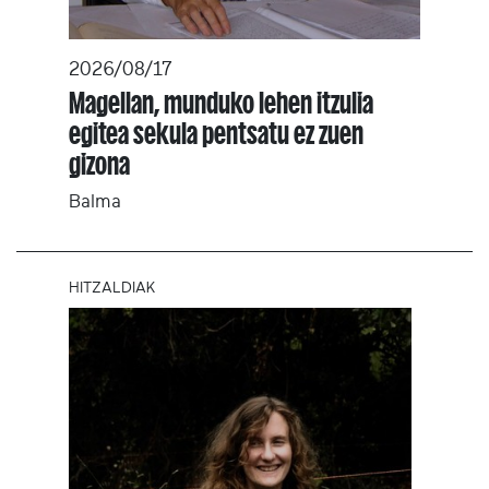
2026/08/17
Magellan, munduko lehen itzulia
egitea sekula pentsatu ez zuen
gizona
Balma
HITZALDIAK