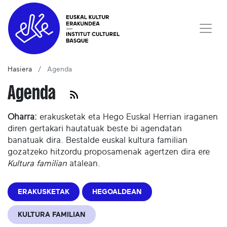
Hasiera
Agenda
Agenda
Oharra:
erakusketak eta Hego Euskal Herrian iraganen
diren gertakari hautatuak beste bi agendatan
banatuak dira. Bestalde euskal kultura familian
gozatzeko hitzordu proposamenak agertzen dira ere
Kultura familian
atalean.
ERAKUSKETAK
HEGOALDEAN
KULTURA FAMILIAN