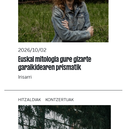
2026/10/02
Euskal mitologia gure gizarte
garaikidearen prismatik
Irisarri
HITZALDIAK
KONTZERTUAK