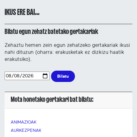
IKUS ERE BAI...
Bilatu egun zehatz batetako gertakariak
Zehaztu hemen zein egun zehatzeko gertakariak ikusi
nahi dituzun (oharra: erakusketak ez dizkizu haatik
erakutsiko).
Bilatu
Mota honetako gertakari bat bilatu:
ANIMAZIOAK
AURKEZPENAK