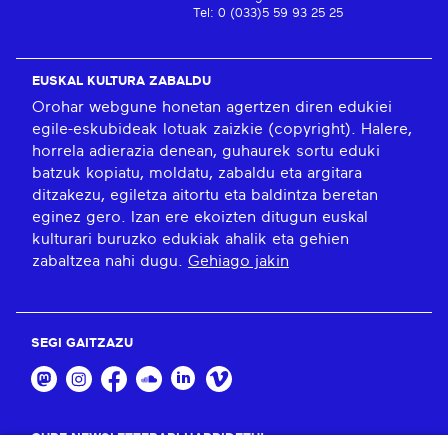
Tel: 0 (033)5 59 93 25 25
EUSKAL KULTURA ZABALDU
Orohar webgune honetan agertzen diren edukiei
egile-eskubideak lotuak zaizkie (copyright). Halere,
horrela adierazia denean, guhaurek sortu eduki
batzuk kopiatu, moldatu, zabaldu eta argitara
ditzakezu, egiletza aitortu eta baldintza beretan
eginez gero. Izan ere ekoizten ditugun euskal
kulturari buruzko edukiak ahalik eta gehien
zabaltzea nahi dugu.
Gehiago jakin
SEGI GAITZAZU
GURE NEWSLETTERARI HARPIDETU!