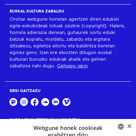
EUSKAL KULTURA ZABALDU
Orohar webgune honetan agertzen diren edukiei
egile-eskubideak lotuak zaizkie (copyright). Halere,
horrela adierazia denean, guhaurek sortu eduki
batzuk kopiatu, moldatu, zabaldu eta argitara
ditzakezu, egiletza aitortu eta baldintza beretan
eginez gero. Izan ere ekoizten ditugun euskal
kulturari buruzko edukiak ahalik eta gehien
zabaltzea nahi dugu.
Gehiago jakin
SEGI GAITZAZU
GURE NEWSLETTERARI HARPIDETU!
×
Webgune honek cookieak
Harpidetu
erabiltzen ditu