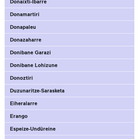
Donaixti-Ibarre
Donamartiri
Donapaleu
Donazaharre
Donibane Garazi
Donibane Lohizune
Donoztiri
Duzunaritze-Sarasketa
Eiheralarre
Erango
Espeize-Undüreine