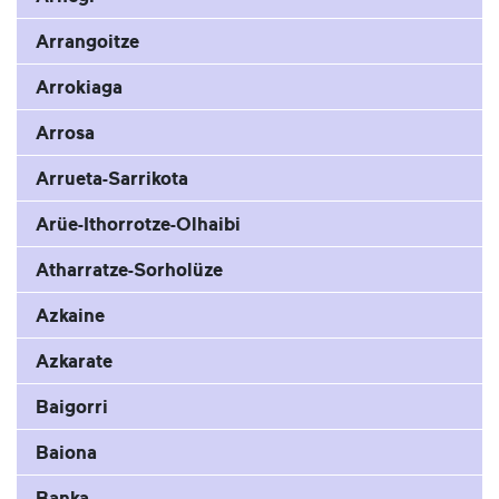
Arrangoitze
Arrokiaga
Arrosa
Arrueta-Sarrikota
Arüe-Ithorrotze-Olhaibi
Atharratze-Sorholüze
Azkaine
Azkarate
Baigorri
Baiona
Banka