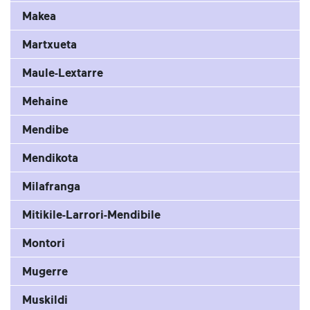
Makea
Martxueta
Maule-Lextarre
Mehaine
Mendibe
Mendikota
Milafranga
Mitikile-Larrori-Mendibile
Montori
Mugerre
Muskildi