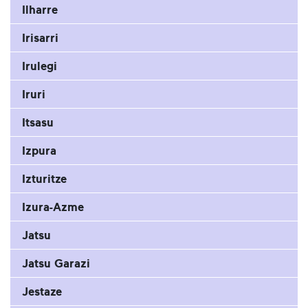
Ilharre
Irisarri
Irulegi
Iruri
Itsasu
Izpura
Izturitze
Izura-Azme
Jatsu
Jatsu Garazi
Jestaze