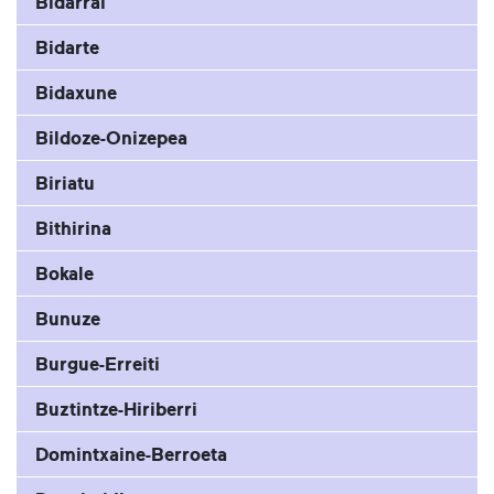
Bidarrai
Bidarte
Bidaxune
Bildoze-Onizepea
Biriatu
Bithirina
Bokale
Bunuze
Burgue-Erreiti
Buztintze-Hiriberri
Domintxaine-Berroeta