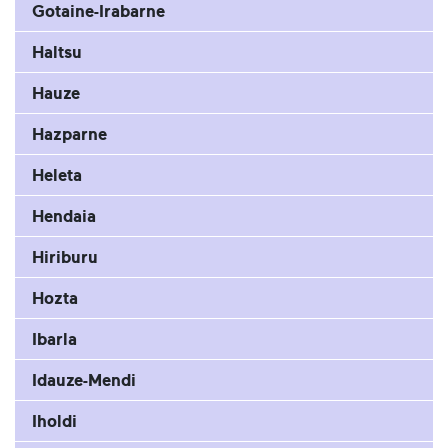
Gotaine-Irabarne
Haltsu
Hauze
Hazparne
Heleta
Hendaia
Hiriburu
Hozta
Ibarla
Idauze-Mendi
Iholdi