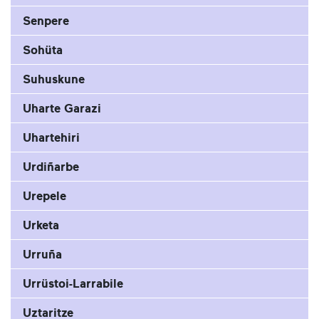
Senpere
Sohüta
Suhuskune
Uharte Garazi
Uhartehiri
Urdiñarbe
Urepele
Urketa
Urruña
Urrüstoi-Larrabile
Uztaritze