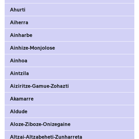
Ahurti
Aiherra
Ainharbe
Ainhize-Monjolose
Ainhoa
Aintzila
Aiziritze-Gamue-Zohazti
Akamarre
Aldude
Aloze-Ziboze-Onizegaine
Altzai-Altzabeheti-Zunharreta