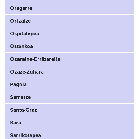
Oragarre
Ortzaize
Ospitalepea
Ostankoa
Ozaraine-Erribareita
Ozaze-Zühara
Pagola
Samatze
Santa-Grazi
Sara
Sarrikotapea