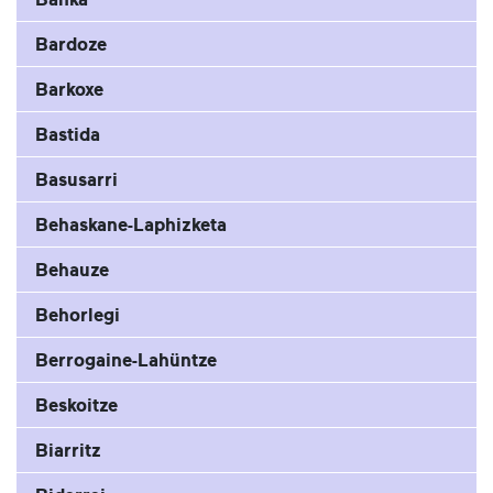
Bardoze
Barkoxe
Bastida
Basusarri
Behaskane-Laphizketa
Behauze
Behorlegi
Berrogaine-Lahüntze
Beskoitze
Biarritz