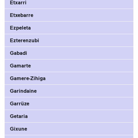
Etxarri
Etxebarre
Ezpeleta
Ezterenzubi
Gabadi
Gamarte
Gamere-Zihiga
Garindaine
Garrüze
Getaria
Gixune