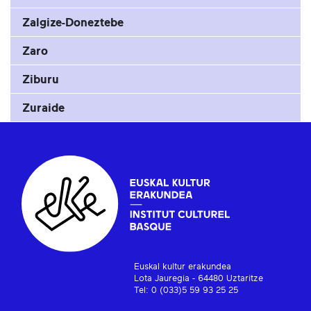
Zalgize-Doneztebe
Zaro
Ziburu
Zuraide
Euskal kultur erakundea
Lota Jauregia - 64480 Uztaritze
Tel: 0 (033)5 59 93 25 25