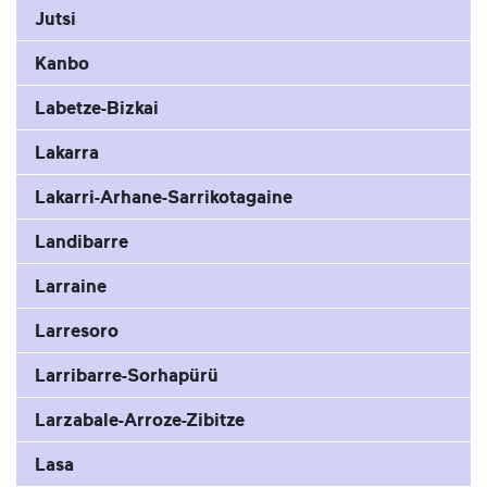
Jutsi
Kanbo
Labetze-Bizkai
Lakarra
Lakarri-Arhane-Sarrikotagaine
Landibarre
Larraine
Larresoro
Larribarre-Sorhapürü
Larzabale-Arroze-Zibitze
Lasa