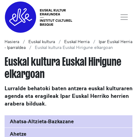
Hasiera
Euskal kultura
Euskal Herria
Ipar Euskal Herria
- Iparraldea
Euskal kultura Euskal Hirigune elkargoan
Euskal kultura Euskal Hirigune
elkargoan
Lurralde behatoki baten antzera euskal kulturaren
agenda eta eragileak Ipar Euskal Herriko herrien
arabera bilduak.
Ahatsa-Altzieta-Bazkazane
Ahetze