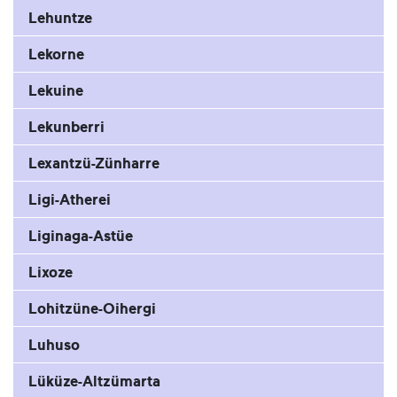
Lehuntze
Lekorne
Lekuine
Lekunberri
Lexantzü-Zünharre
Ligi-Atherei
Liginaga-Astüe
Lixoze
Lohitzüne-Oihergi
Luhuso
Lüküze-Altzümarta