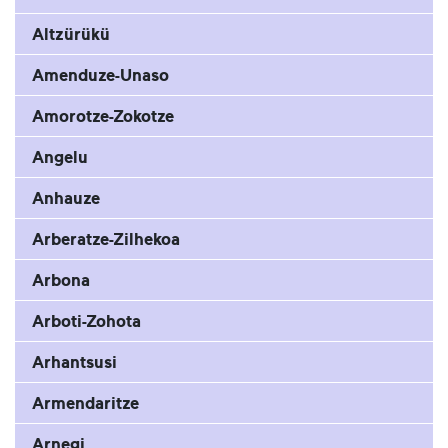
Altzürükü
Amenduze-Unaso
Amorotze-Zokotze
Angelu
Anhauze
Arberatze-Zilhekoa
Arbona
Arboti-Zohota
Arhantsusi
Armendaritze
Arnegi