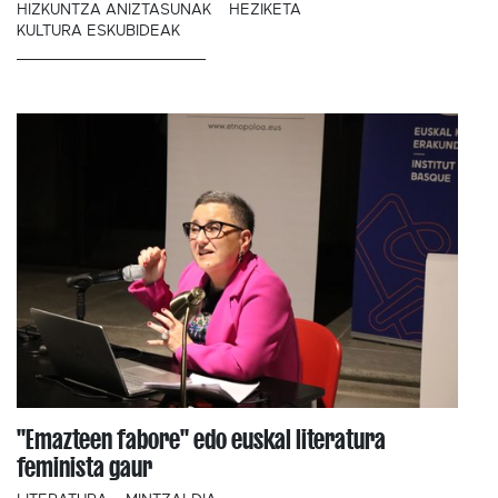
HIZKUNTZA ANIZTASUNAK
HEZIKETA
KULTURA ESKUBIDEAK
"Emazteen fabore" edo euskal literatura
feminista gaur