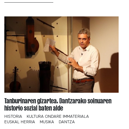
Tanburinaren gizartea. Dantzarako soinuaren
historio sozial baten alde
HISTORIA
KULTURA ONDARE IMMATERIALA
EUSKAL HERRIA
MUSIKA
DANTZA