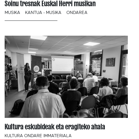
Soinu tresnak Euskal Herri musikan
MUSIKA
KANTUA - MUSIKA
ONDAREA
Kultura eskubideak eta eragiteko ahala
KULTURA ONDARE IMMATERIALA