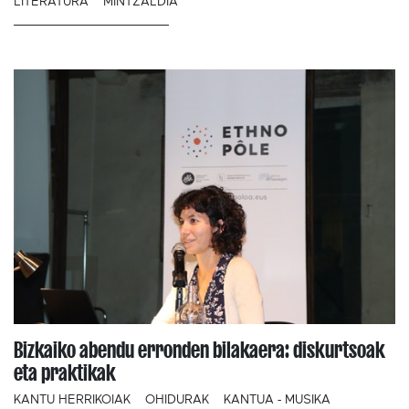
LITERATURA
MINTZALDIA
Bizkaiko abendu erronden bilakaera: diskurtsoak
eta praktikak
KANTU HERRIKOIAK
OHIDURAK
KANTUA - MUSIKA