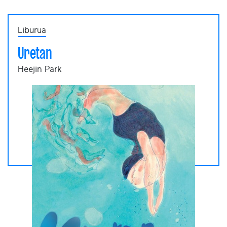
Liburua
Uretan
Heejin Park