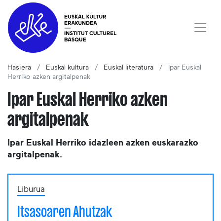
Hasiera
Euskal kultura
Euskal literatura
Ipar Euskal
Herriko azken argitalpenak
Ipar Euskal Herriko azken
argitalpenak
Ipar Euskal Herriko idazleen azken euskarazko
argitalpenak.
Liburua
Itsasoaren Ahutzak