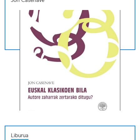
Jon Casenave
Liburua