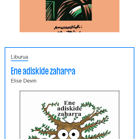
Liburua
Ene adiskide zaharra
Elise Devin