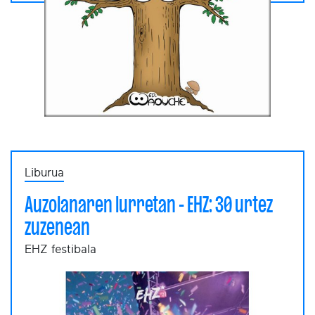
Liburua
Auzolanaren lurretan - EHZ: 30 urtez
zuzenean
EHZ festibala