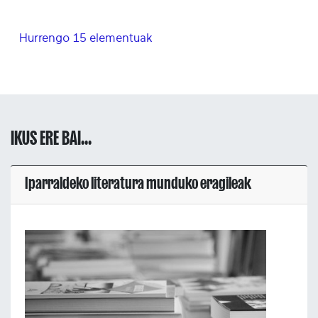
Hurrengo 15 elementuak
IKUS ERE BAI...
Iparraldeko literatura munduko eragileak