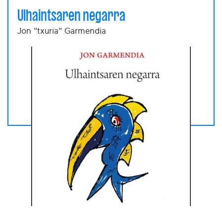
Ulhaintsaren negarra
Jon "txuria" Garmendia