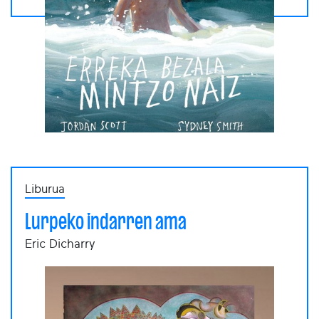
Liburua
Lurpeko indarren ama
Eric Dicharry