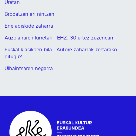
Uretan
Brodatzen ari nintzen
Ene adiskide zaharra
Auzolanaren lurretan - EHZ: 30 urtez zuzenean
Euskal klasikoen bila - Autore zaharrak zertarako
ditugu?
Ulhaintsaren negarra