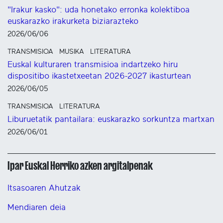
"Irakur kasko": uda honetako erronka kolektiboa
euskarazko irakurketa biziarazteko
2026/06/06
TRANSMISIOA
MUSIKA
LITERATURA
Euskal kulturaren transmisioa indartzeko hiru
dispositibo ikastetxeetan 2026-2027 ikasturtean
2026/06/05
TRANSMISIOA
LITERATURA
Liburuetatik pantailara: euskarazko sorkuntza martxan
2026/06/01
Ipar Euskal Herriko azken argitalpenak
Itsasoaren Ahutzak
Mendiaren deia