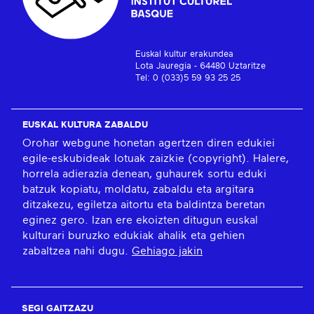
Euskal kultur erakundea
Lota Jauregia - 64480 Uztaritze
Tel: 0 (033)5 59 93 25 25
EUSKAL KULTURA ZABALDU
Orohar webgune honetan agertzen diren edukiei
egile-eskubideak lotuak zaizkie (copyright). Halere,
horrela adierazia denean, guhaurek sortu eduki
batzuk kopiatu, moldatu, zabaldu eta argitara
ditzakezu, egiletza aitortu eta baldintza beretan
eginez gero. Izan ere ekoizten ditugun euskal
kulturari buruzko edukiak ahalik eta gehien
zabaltzea nahi dugu.
Gehiago jakin
SEGI GAITZAZU