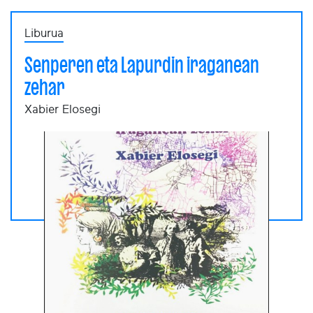
Liburua
Senperen eta Lapurdin iraganean
zehar
Xabier Elosegi