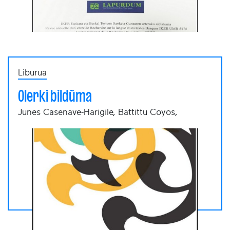
Liburua
Olerki bildüma
Junes Casenave-Harigile, Battittu Coyos,