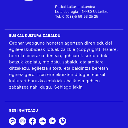
Euskal kultur erakundea
Lota Jauregia - 64480 Uztaritze
Tel: 0 (033)5 59 93 25 25
EUSKAL KULTURA ZABALDU
Orohar webgune honetan agertzen diren edukiei
egile-eskubideak lotuak zaizkie (copyright). Halere,
horrela adierazia denean, guhaurek sortu eduki
batzuk kopiatu, moldatu, zabaldu eta argitara
ditzakezu, egiletza aitortu eta baldintza beretan
eginez gero. Izan ere ekoizten ditugun euskal
kulturari buruzko edukiak ahalik eta gehien
zabaltzea nahi dugu.
Gehiago jakin
SEGI GAITZAZU