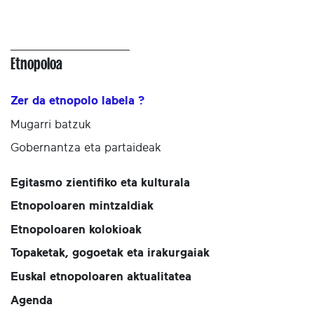
Etnopoloa
Zer da etnopolo labela ?
Mugarri batzuk
Gobernantza eta partaideak
Egitasmo zientifiko eta kulturala
Etnopoloaren mintzaldiak
Etnopoloaren kolokioak
Topaketak, gogoetak eta irakurgaiak
Euskal etnopoloaren aktualitatea
Agenda