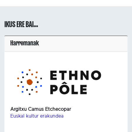
IKUS ERE BAI...
Harremanak
Argitxu Camus Etchecopar
Euskal kultur erakundea