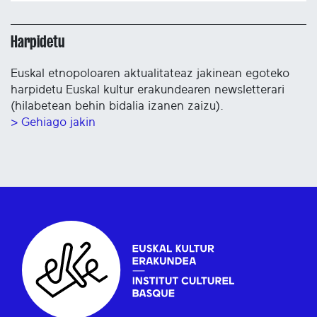
Harpidetu
Euskal etnopoloaren aktualitateaz jakinean egoteko
harpidetu Euskal kultur erakundearen newsletterari
(hilabetean behin bidalia izanen zaizu).
> Gehiago jakin