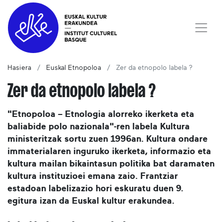
Hasiera
Euskal Etnopoloa
Zer da etnopolo labela ?
Zer da etnopolo labela ?
"Etnopoloa – Etnologia alorreko ikerketa eta
baliabide polo nazionala"-ren labela Kultura
ministeritzak sortu zuen 1996an. Kultura ondare
immaterialaren inguruko ikerketa, informazio eta
kultura mailan bikaintasun politika bat daramaten
kultura instituzioei emana zaio. Frantziar
estadoan labelizazio hori eskuratu duen 9.
egitura izan da Euskal kultur erakundea.