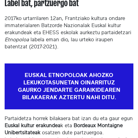
Label bat, partzuergo bat
2017ko urtarrilaren 12an, Frantziako kultura ondare
immaterialaren Batzorde Nazionalak Euskal kultur
erakundeak eta EHESS eskolak aurkeztu partaidetzari
Etnopoloa
labela eman dio, lau urteko iraupen
batentzat (2017-2021).
EUSKAL ETNOPOLOAK AHOZKO
LEKUKOTASUNETAN OINARRITUZ
GAURKO JENDARTE GARAIKIDEAREN
BILAKAERAK AZTERTU NAHI DITU.
Partaidetza horrek bilakaera bat izan du eta gaur egun
Euskal kultur erakundea
k eta
Bordeaux Montaigne
Unibertsitateak
osatzen dute partzuergoa.