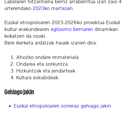
Labelaren hitzarmena berriz arraberritua izan zaio 4
urterendako
2023ko martxoan
.
Euskal etnopoloaren 2023-2026ko proiektua Euskal
kultur erakundearen
egitasmo berriaren
dinamikan
kokatzen da osoki.
Bere ikerketa ardatzak hauek izanen dira:
Ahozko ondare immateriala
Ondarea eta sorkuntza
Hizkuntzak eta jendarteak
Kultura eskubideak
Gehiago jakin
Euskal etnopoloaren sorreraz gehiago jakin