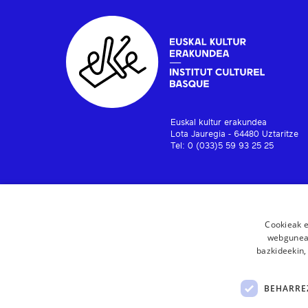
Euskal kultur erakundea
Lota Jauregia - 64480 Uztaritze
Tel: 0 (033)5 59 93 25 25
Cookieak e
webgunear
bazkideekin,
BEHARRE