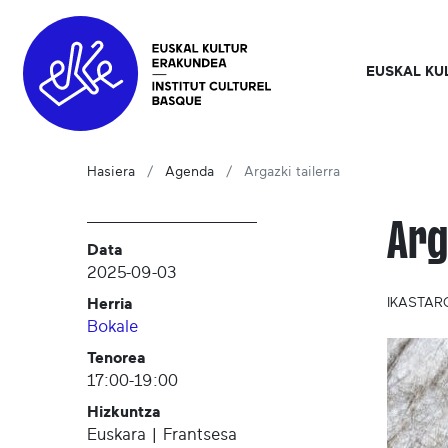
EUSKAL KU
Hasiera
Agenda
Argazki tailerra
Arg
Data
2025-09-03
Herria
IKASTAR
Bokale
Tenorea
17:00-19:00
Hizkuntza
Euskara | Frantsesa