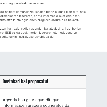
ko edo eguneratzeko eskubidea du.
edo hainbat komunikazio kanalen bidez bilduak izan dira, hala
nformazioaren izaeraren, edota informazio oker edo osatu
ntolatzaile eta egile diren eragileen ardura dira bakarrik.
ten ilustrazio-irudiak agendan baliatuak dira, irudi horien
 ere, EKE ez da eduki horien izaeraren eta hedapenaren
reditatuekin ilustratzeko eskubidea du.
Gertakari bat proposatu!
Agenda hau gaur egun ditugun
informazioen arabera eguneratua da.