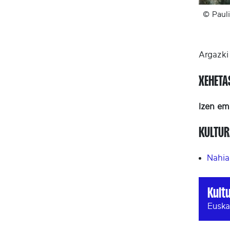
© Paul
Argazki 
XEHET
Izen em
KULTUR
Nahia
Kult
Euska