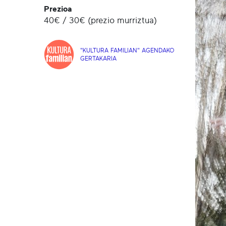
Prezioa
40€ / 30€ (prezio murriztua)
"KULTURA FAMILIAN" AGENDAKO
GERTAKARIA