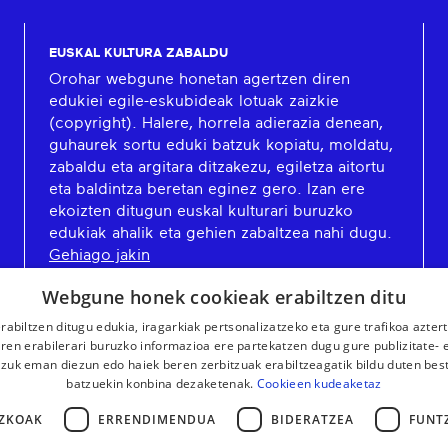
EUSKAL KULTURA ZABALDU
Orohar webgune honetan agertzen diren
edukiei egile-eskubideak lotuak zaizkie
(copyright). Halere, horrela adierazia denean,
guhaurek sortu eduki batzuk kopiatu, moldatu,
zabaldu eta argitara ditzakezu, egiletza aitortu
eta baldintza beretan eginez gero. Izan ere
ekoizten ditugun euskal kulturari buruzko
edukiak ahalik eta gehien zabaltzea nahi dugu.
Gehiago jakin
Webgune honek cookieak erabiltzen ditu
rabiltzen ditugu edukia, iragarkiak pertsonalizatzeko eta gure trafikoa azter
en erabilerari buruzko informazioa ere partekatzen dugu gure publizitate- et
 zuk eman diezun edo haiek beren zerbitzuak erabiltzeagatik bildu duten bes
batzuekin konbina dezaketenak.
Cookieen kudeaketaz
ZKOAK
ERRENDIMENDUA
BIDERATZEA
FUNT