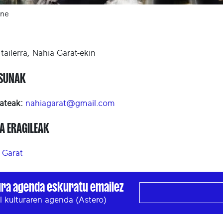
ine
tailerra, Nahia Garat-ekin
ASUNAK
ateak:
nahiagarat@gmail.com
A ERAGILEAK
 Garat
ura agenda eskuratu emailez
l kulturaren agenda (Astero)