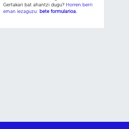
Gertakari bat ahantzi dugu?
Horren berri
eman iezaguzu:
bete formularioa.