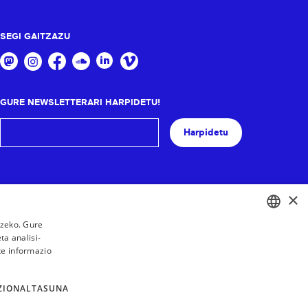
SEGI GAITZAZU
GURE NEWSLETTERARI HARPIDETU!
Harpidetu
×
tzeko. Gure
a analisi-
BASQUE
te informazio
FRENCH
SPANISH
ZIONALTASUNA
ENGLISH