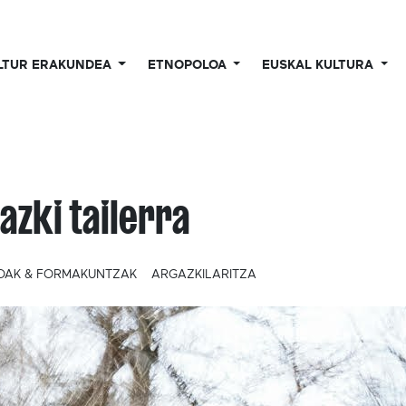
LTUR ERAKUNDEA
ETNOPOLOA
EUSKAL KULTURA
azki tailerra
OAK & FORMAKUNTZAK
ARGAZKILARITZA