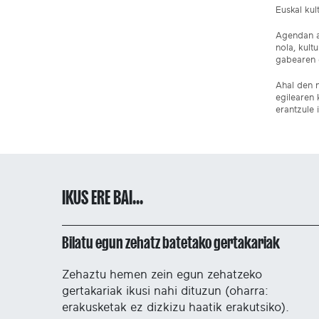
Euskal ku
Agendan ar
nola, kult
gabearen e
Ahal den n
egilearen 
erantzule 
IKUS ERE BAI...
Bilatu egun zehatz batetako gertakariak
Zehaztu hemen zein egun zehatzeko
gertakariak ikusi nahi dituzun (oharra:
erakusketak ez dizkizu haatik erakutsiko).