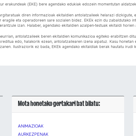
ltur erakundeak (EKE) bere agendako edukiak edozein momentutan aldatze
gitaratuak diren informazioak ekitaldien antolatzaileek helarazi dizkigute, 
ur eragile eta operadoreen sare sozialen bidez. EKEk ezin du zabaldutako i
rantzule izan. Halaber, agendako ekitaldien azalpen-testuak ekitaldi horien a
eurrian, antolatzaileek beren ekitaldien komunikazioa egiteko erabiltzen dituz
kreditua edo, halakorik ezean, antolatzailearen izena aipatuz. Kasu honetan
izanen. Ilustraziorik ez bada, EKEk agendako ekitaldiak berak hautatu irudi k
Mota honetako gertakari bat bilatu:
ANIMAZIOAK
AURKEZPENAK