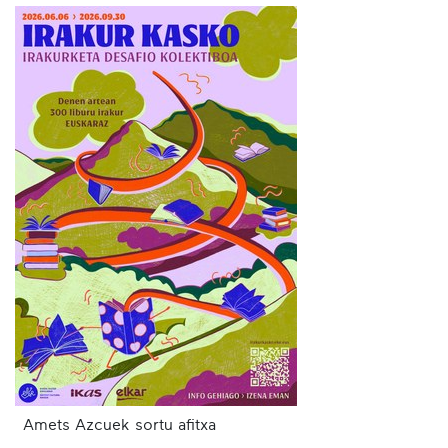
Amets Azcuek sortu afitxa