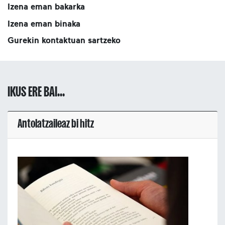
Izena eman bakarka
Izena eman binaka
Gurekin kontaktuan sartzeko
IKUS ERE BAI...
Antolatzaileaz bi hitz