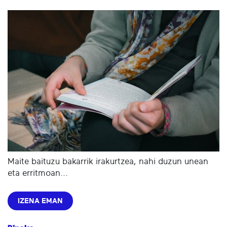
Maite baituzu bakarrik irakurtzea, nahi duzun unean
eta erritmoan...
IZENA EMAN