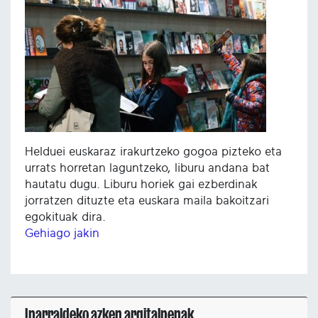
Helduei euskaraz irakurtzeko gogoa pizteko eta
urrats horretan laguntzeko, liburu andana bat
hautatu dugu. Liburu horiek gai ezberdinak
jorratzen dituzte eta euskara maila bakoitzari
egokituak dira.
Gehiago jakin
Iparraldeko azken argitalpenak