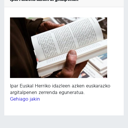
Ipar Euskal Herriko idazleen azken euskarazko
argitalpenen zerrenda eguneratua.
Gehiago jakin