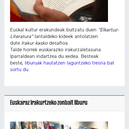
Euskal kultur erakundeak bultzatu duen
"Elkartuz-
Literatura"
lantaldeko kideek antolatzen
dute
Irakur kasko
desafioa.
Talde horrek euskarazko irakurzaletasuna
Iparraldean indartzea du xedea. Besteak
beste,
liburuak hautatzen laguntzeko tresna bat
sortu du
.
Euskaraz irakurtzeko zonbait liburu