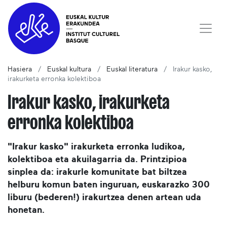
Hasiera
Euskal kultura
Euskal literatura
Irakur kasko,
irakurketa erronka kolektiboa
Irakur kasko, irakurketa
erronka kolektiboa
"Irakur kasko" irakurketa erronka ludikoa,
kolektiboa eta akuilagarria da. Printzipioa
sinplea da: irakurle komunitate bat biltzea
helburu komun baten inguruan, euskarazko 300
liburu (bederen!) irakurtzea denen artean uda
honetan.