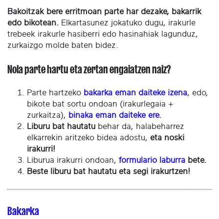
Bakoitzak bere erritmoan parte har dezake, bakarrik
edo bikotean.
Elkartasunez jokatuko dugu, irakurle
trebeek irakurle hasiberri edo hasinahiak lagunduz,
zurkaizgo molde baten bidez.
Nola parte hartu eta zertan engaiatzen naiz?
Parte hartzeko
bakarka eman daiteke izena
, edo,
bikote bat sortu ondoan (irakurlegaia +
zurkaitza),
binaka eman daiteke ere.
Liburu bat hautatu
behar da, halabeharrez
elkarrekin aritzeko bidea adostu,
eta noski
irakurri!
Liburua irakurri ondoan,
formulario laburra
bete.
Beste liburu bat hautatu eta segi irakurtzen!
Bakarka