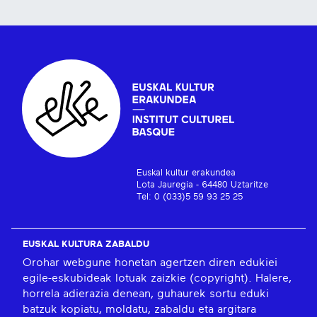
Euskal kultur erakundea
Lota Jauregia - 64480 Uztaritze
Tel: 0 (033)5 59 93 25 25
EUSKAL KULTURA ZABALDU
Orohar webgune honetan agertzen diren edukiei
egile-eskubideak lotuak zaizkie (copyright). Halere,
horrela adierazia denean, guhaurek sortu eduki
batzuk kopiatu, moldatu, zabaldu eta argitara