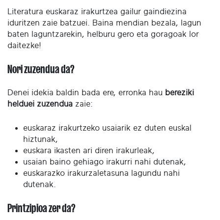
Literatura euskaraz irakurtzea gailur gaindiezina
iduritzen zaie batzuei. Baina mendian bezala, lagun
baten laguntzarekin, helburu gero eta goragoak lor
daitezke!
Nori zuzendua da?
Denei idekia baldin bada ere, erronka hau
bereziki
helduei zuzendua
zaie:
euskaraz irakurtzeko usaiarik ez duten euskal
hiztunak,
euskara ikasten ari diren irakurleak,
usaian baino gehiago irakurri nahi dutenak,
euskarazko irakurzaletasuna lagundu nahi
dutenak.
Printzipioa zer da?