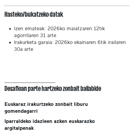
Hasteko/bukatzeko datak
Izen emateak: 2026ko maiatzaren 12tik
agorrilaren 31 arte
Irakurketa garaia: 2026ko ekainaren 6tik irailaren
30a arte
Desafioan parte hartzeko zonbait baliabide
Euskaraz irakurtzeko zonbait liburu
gomendagarri
Iparraldeko idazleen azken euskarazko
argitalpenak