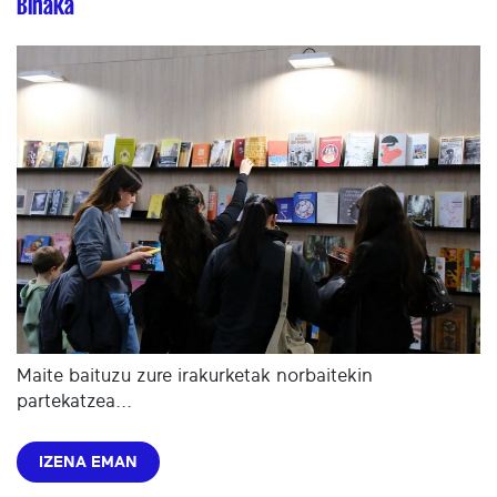
Binaka
Maite baituzu zure irakurketak norbaitekin
partekatzea...
IZENA EMAN