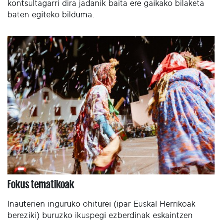
kontsultagarri dira jadanik baita ere gaikako bilaketa
baten egiteko bilduma.
Fokus tematikoak
Inauterien inguruko ohiturei (ipar Euskal Herrikoak
bereziki) buruzko ikuspegi ezberdinak eskaintzen