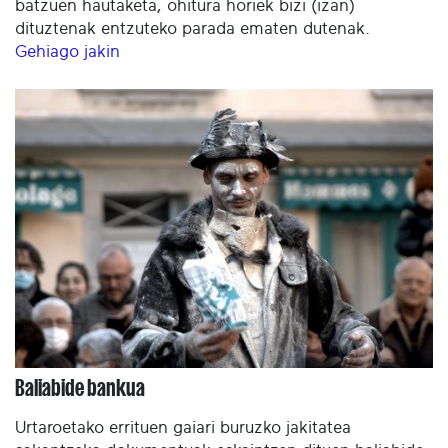
batzuen hautaketa, ohitura horiek bizi (izan)
dituztenak entzuteko parada ematen dutenak.
Gehiago jakin
Baliabide bankua
Urtaroetako errituen gaiari buruzko jakitatea