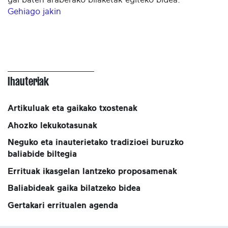
Gehiago jakin
Ihauteriak
Artikuluak eta gaikako txostenak
Ahozko lekukotasunak
Neguko eta inauterietako tradizioei buruzko
baliabide biltegia
Errituak ikasgelan lantzeko proposamenak
Baliabideak gaika bilatzeko bidea
Gertakari erritualen agenda