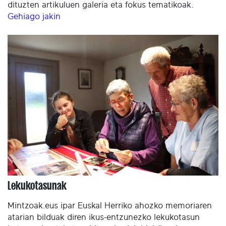
dituzten artikuluen galeria eta fokus tematikoak.
Gehiago jakin
Lekukotasunak
Mintzoak.eus ipar Euskal Herriko ahozko memoriaren
atarian bilduak diren ikus-entzunezko lekukotasun