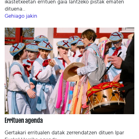
ikastetxeetan errituen gaia lantzeko pistak ematen
dituena..
Gehiago jakin
Errituen agenda
Gertakari erritualen datak zerrendatzen dituen Ipar