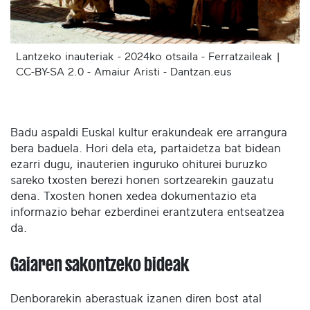
Lantzeko inauteriak - 2024ko otsaila - Ferratzaileak |
CC-BY-SA 2.0 - Amaiur Aristi - Dantzan.eus
Badu aspaldi Euskal kultur erakundeak ere arrangura
bera baduela. Hori dela eta, partaidetza bat bidean
ezarri dugu, inauterien inguruko ohiturei buruzko
sareko txosten berezi honen sortzearekin gauzatu
dena. Txosten honen xedea dokumentazio eta
informazio behar ezberdinei erantzutera entseatzea
da.
Gaiaren sakontzeko bideak
Denborarekin aberastuak izanen diren bost atal