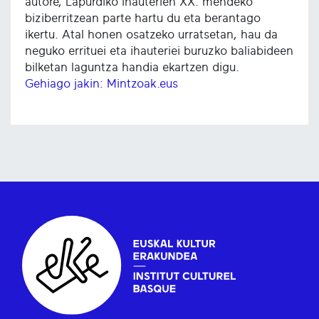
autore, Lapurdiko ihauterien XX. mendeko
biziberritzean parte hartu du eta berantago
ikertu. Atal honen osatzeko urratsetan, hau da
neguko errituei eta ihauteriei buruzko baliabideen
bilketan laguntza handia ekartzen digu.
Gehiago jakin: Mintzoak.eus