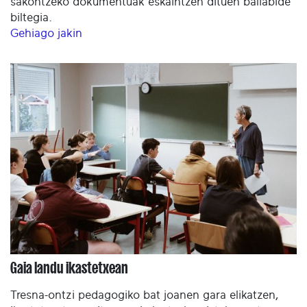
sakontzeko dokumentuak eskaintzen dituen baliabide
biltegia.
Gehiago jakin
Gaia landu ikastetxean
Tresna-ontzi pedagogiko bat joanen gara elikatzen,