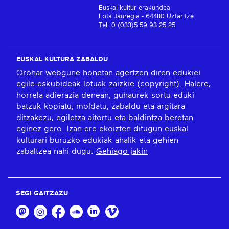
Euskal kultur erakundea
Lota Jauregia - 64480 Uztaritze
Tel: 0 (033)5 59 93 25 25
EUSKAL KULTURA ZABALDU
Orohar webgune honetan agertzen diren edukiei
egile-eskubideak lotuak zaizkie (copyright). Halere,
horrela adierazia denean, guhaurek sortu eduki
batzuk kopiatu, moldatu, zabaldu eta argitara
ditzakezu, egiletza aitortu eta baldintza beretan
eginez gero. Izan ere ekoizten ditugun euskal
kulturari buruzko edukiak ahalik eta gehien
zabaltzea nahi dugu.
Gehiago jakin
SEGI GAITZAZU