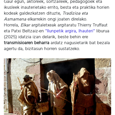
Gaur egun, aktoreek, sortzaileek, pedagogoek eta
ikusleek inauterietako errito, besta eta praktika horien
kodeak galdezkatzen dituzte,
Tradizioa eta
Asmamena
elkarrekin ongi joaten direlako.
Horrela,
Elkar
argitaletxeak argitaratu Thierry Truffaut
eta Patxi Beltzaiz-en
"Ilunpetik argira, Ihauteri"
liburua
(2025) idatzia izan delarik, beste behin ere
transmisioaren beharra
ardatz nagusietarik bat bezala
agertu da, bizitasun horren sustatzeko.