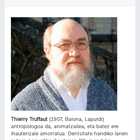
Thierry Truffaut
(1957, Baiona, Lapurdi)
antropologoa da, animatzailea, eta batez ere
ihauterizale amorratua. Dentsitate handiko lanen