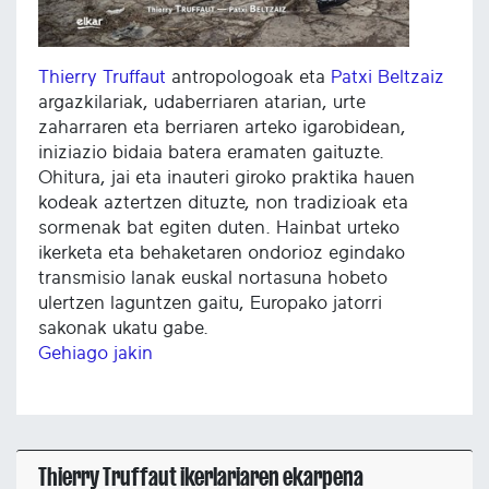
Thierry Truffaut
antropologoak eta
Patxi Beltzaiz
argazkilariak, udaberriaren atarian, urte
zaharraren eta berriaren arteko igarobidean,
iniziazio bidaia batera eramaten gaituzte.
Ohitura, jai eta inauteri giroko praktika hauen
kodeak aztertzen dituzte, non tradizioak eta
sormenak bat egiten duten. Hainbat urteko
ikerketa eta behaketaren ondorioz egindako
transmisio lanak euskal nortasuna hobeto
ulertzen laguntzen gaitu, Europako jatorri
sakonak ukatu gabe.
Gehiago jakin
Thierry Truffaut ikerlariaren ekarpena