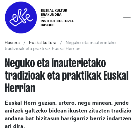
Hasiera
Euskal kultura
Neguko eta inauterietako
tradizioak eta praktikak Euskal Herrian
Neguko eta inauterietako
tradizioak eta praktikak Euskal
Herrian
Euskal Herri guzian, urtero, negu minean, jende
anitzek galtzeko bidean ikusten zituzten tradizio
andana bat bizitasun harrigarriz berriz indartzen
ari dira.