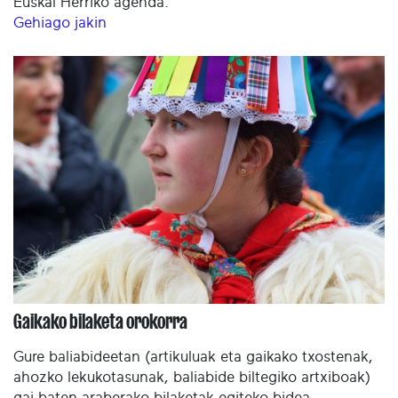
Euskal Herriko agenda.
Gehiago jakin
Gaikako bilaketa orokorra
Gure baliabideetan (artikuluak eta gaikako txostenak,
ahozko lekukotasunak, baliabide biltegiko artxiboak)
gai baten araberako bilaketak egiteko bidea.