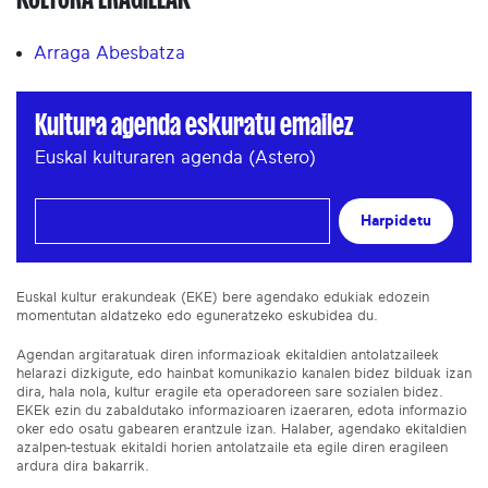
Arraga Abesbatza
Kultura agenda eskuratu emailez
Euskal kulturaren agenda (Astero)
Harpidetu
Euskal kultur erakundeak (EKE) bere agendako edukiak edozein
momentutan aldatzeko edo eguneratzeko eskubidea du.
Agendan argitaratuak diren informazioak ekitaldien antolatzaileek
helarazi dizkigute, edo hainbat komunikazio kanalen bidez bilduak izan
dira, hala nola, kultur eragile eta operadoreen sare sozialen bidez.
EKEk ezin du zabaldutako informazioaren izaeraren, edota informazio
oker edo osatu gabearen erantzule izan. Halaber, agendako ekitaldien
azalpen-testuak ekitaldi horien antolatzaile eta egile diren eragileen
ardura dira bakarrik.