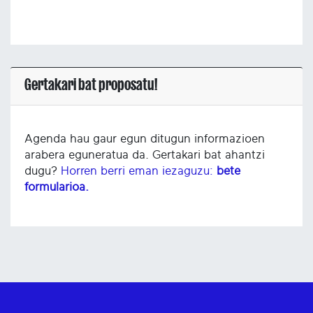
Gertakari bat proposatu!
Agenda hau gaur egun ditugun informazioen
arabera eguneratua da. Gertakari bat ahantzi
dugu?
Horren berri eman iezaguzu:
bete
formularioa.