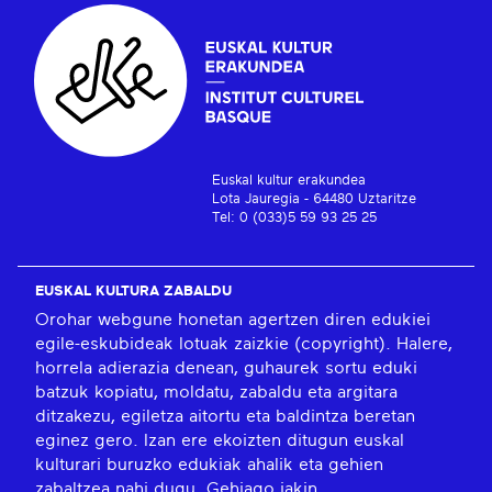
Euskal kultur erakundea
Lota Jauregia - 64480 Uztaritze
Tel: 0 (033)5 59 93 25 25
EUSKAL KULTURA ZABALDU
Orohar webgune honetan agertzen diren edukiei
egile-eskubideak lotuak zaizkie (copyright). Halere,
horrela adierazia denean, guhaurek sortu eduki
batzuk kopiatu, moldatu, zabaldu eta argitara
ditzakezu, egiletza aitortu eta baldintza beretan
eginez gero. Izan ere ekoizten ditugun euskal
kulturari buruzko edukiak ahalik eta gehien
zabaltzea nahi dugu.
Gehiago jakin