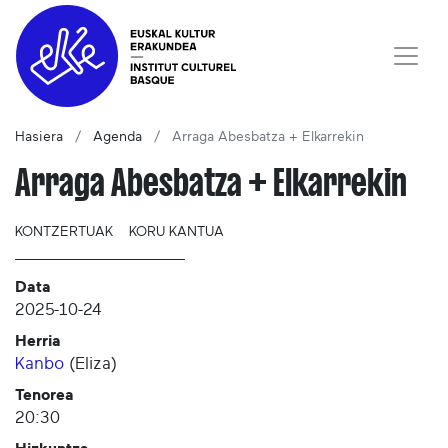
Hasiera
Agenda
Arraga Abesbatza + Elkarrekin
Arraga Abesbatza + Elkarrekin
KONTZERTUAK
KORU KANTUA
Data
2025-10-24
Herria
Kanbo
(
Eliza
)
Tenorea
20:30