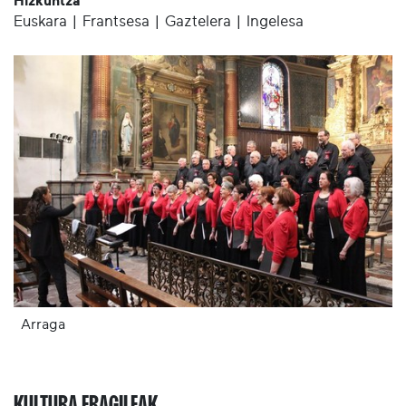
Hizkuntza
Euskara | Frantsesa | Gaztelera | Ingelesa
Arraga
KULTURA ERAGILEAK