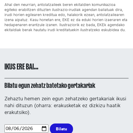
Ahal den neurrian, antolatzaileek beren ekitaldien komunikazioa
egiteko erabiltzen dituzten ilustrazio-irudiak agendan baliatuak dira,
irudi horien egilearen kreditua edo, halakorik ezean, antolatzailearen
izena aipatuz. Kasu honetan ere, EKE ez da eduki horien izaeraren eta
hedapenaren erantzule izanen. Ilustraziorik ez bada, EKEk agendako
ekitaldiak berak hautatu irudi kreditatuekin ilustratzeko eskubidea du.
IKUS ERE BAI...
Bilatu egun zehatz batetako gertakariak
Zehaztu hemen zein egun zehatzeko gertakariak ikusi
nahi dituzun (oharra: erakusketak ez dizkizu haatik
erakutsiko).
Bilatu