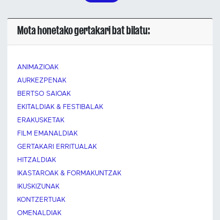
Mota honetako gertakari bat bilatu:
ANIMAZIOAK
AURKEZPENAK
BERTSO SAIOAK
EKITALDIAK & FESTIBALAK
ERAKUSKETAK
FILM EMANALDIAK
GERTAKARI ERRITUALAK
HITZALDIAK
IKASTAROAK & FORMAKUNTZAK
IKUSKIZUNAK
KONTZERTUAK
OMENALDIAK