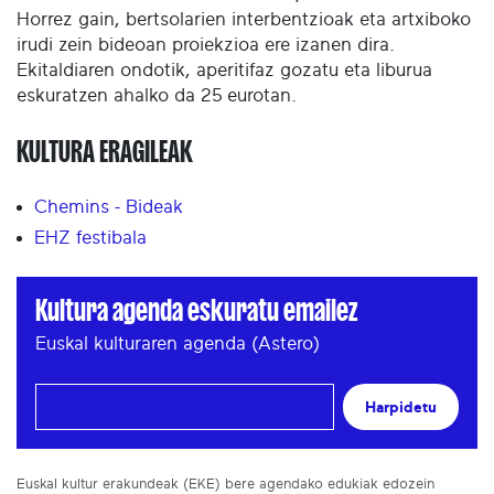
Horrez gain, bertsolarien interbentzioak eta artxiboko
irudi zein bideoan proiekzioa ere izanen dira.
Ekitaldiaren ondotik, aperitifaz gozatu eta liburua
eskuratzen ahalko da 25 eurotan.
KULTURA ERAGILEAK
Chemins - Bideak
EHZ festibala
Kultura agenda eskuratu emailez
Euskal kulturaren agenda (Astero)
Harpidetu
Euskal kultur erakundeak (EKE) bere agendako edukiak edozein