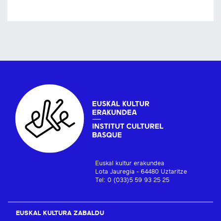
Euskal kultur erakundea
Lota Jauregia - 64480 Uztaritze
Tel: 0 (033)5 59 93 25 25
EUSKAL KULTURA ZABALDU