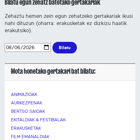
Bilatu egun zehatz batetako gertakariak
Zehaztu hemen zein egun zehatzeko gertakariak ikusi
nahi dituzun (oharra: erakusketak ez dizkizu haatik
erakutsiko).
Bilatu
Mota honetako gertakari bat bilatu:
ANIMAZIOAK
AURKEZPENAK
BERTSO SAIOAK
EKITALDIAK & FESTIBALAK
ERAKUSKETAK
FILM EMANALDIAK