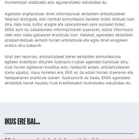
momentutan aldatzeko edo eguneratzeko eskubidea du.
Agendan argitaratuak diren informazioak ekitaldien antolatzaileek
helarazi dizkigute, edo hainbat komunikazio kanalen bidez bilduak izan
dira, hala nola, kultur eragile eta operadoreen sare sozialen bidez.
EKEk ezin du zabaldutako informazioaren izaeraren, edota informazio
oker edo osatu gabearen erantzule izan. Halaber, agendako ekitaldien
azalpen-testuak ekitaldi horien antolatzaile eta egile diren eragileen
ardura dira bakarrik.
Ahal den neurrian, antolatzaileek beren ekitaldien komunikazioa
egiteko erabiltzen dituzten ilustrazio-irudiak agendan baliatuak dira,
irudi horien egilearen kreditua edo, halakorik ezean, antolatzailearen
izena aipatuz. Kasu honetan ere, EKE ez da eduki horien izaeraren eta
hedapenaren erantzule izanen. Ilustraziorik ez bada, EKEk agendako
ekitaldiak berak hautatu irudi kreditatuekin ilustratzeko eskubidea du.
IKUS ERE BAI...