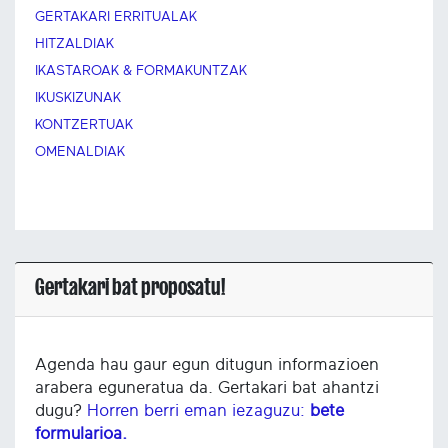
GERTAKARI ERRITUALAK
HITZALDIAK
IKASTAROAK & FORMAKUNTZAK
IKUSKIZUNAK
KONTZERTUAK
OMENALDIAK
Gertakari bat proposatu!
Agenda hau gaur egun ditugun informazioen
arabera eguneratua da. Gertakari bat ahantzi
dugu?
Horren berri eman iezaguzu:
bete
formularioa.