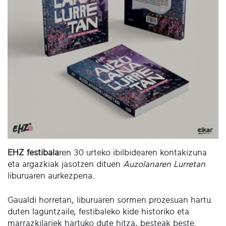
EHZ festibala
ren 30 urteko ibilbidearen kontakizuna
eta argazkiak jasotzen dituen
Auzolanaren Lurretan
liburuaren aurkezpena.
Gaualdi horretan, liburuaren sormen prozesuan hartu
duten laguntzaile, festibaleko kide historiko eta
marrazkilariek hartuko dute hitza, besteak beste.