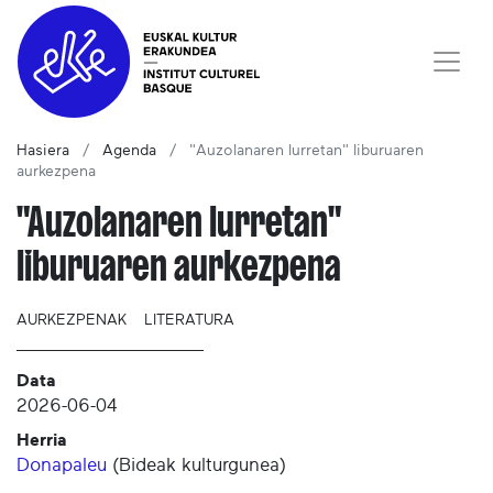
Hasiera
Agenda
"Auzolanaren lurretan" liburuaren
aurkezpena
"Auzolanaren lurretan"
liburuaren aurkezpena
AURKEZPENAK
LITERATURA
Data
2026-06-04
Herria
Donapaleu
(
Bideak kulturgunea
)