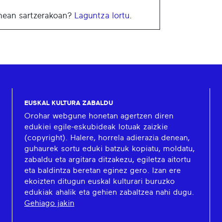
ean sartzerakoan?
Laguntza lortu
.
EUSKAL KULTURA ZABALDU
Orohar webgune honetan agertzen diren
edukiei egile-eskubideak lotuak zaizkie
(copyright). Halere, horrela adierazia denean,
guhaurek sortu eduki batzuk kopiatu, moldatu,
zabaldu eta argitara ditzakezu, egiletza aitortu
eta baldintza beretan eginez gero. Izan ere
ekoizten ditugun euskal kulturari buruzko
edukiak ahalik eta gehien zabaltzea nahi dugu.
Gehiago jakin