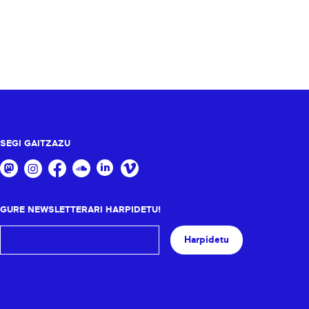
SEGI GAITZAZU
GURE NEWSLETTERARI HARPIDETU!
Harpidetu