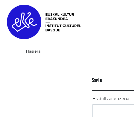
Hasiera
Sartu
Erabiltzaile-izena