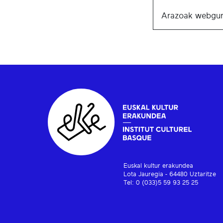
Arazoak webgun
Euskal kultur erakundea
Lota Jauregia - 64480 Uztaritze
Tel: 0 (033)5 59 93 25 25