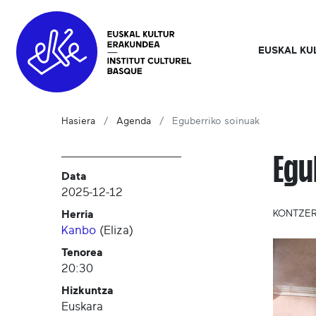
EUSKAL KU
Hasiera
Agenda
Eguberriko soinuak
Egu
Data
2025-12-12
Herria
KONTZE
Kanbo
(
Eliza
)
Tenorea
20:30
Hizkuntza
Euskara