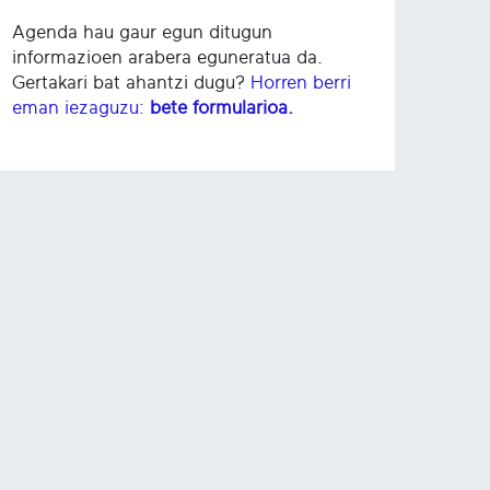
Agenda hau gaur egun ditugun
informazioen arabera eguneratua da.
Gertakari bat ahantzi dugu?
Horren berri
eman iezaguzu:
bete formularioa.