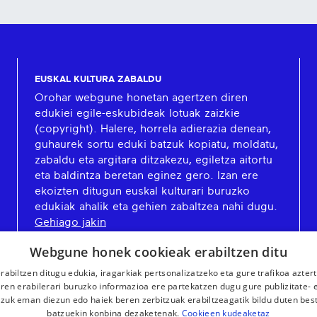
EUSKAL KULTURA ZABALDU
Orohar webgune honetan agertzen diren
edukiei egile-eskubideak lotuak zaizkie
(copyright). Halere, horrela adierazia denean,
guhaurek sortu eduki batzuk kopiatu, moldatu,
zabaldu eta argitara ditzakezu, egiletza aitortu
eta baldintza beretan eginez gero. Izan ere
ekoizten ditugun euskal kulturari buruzko
edukiak ahalik eta gehien zabaltzea nahi dugu.
Gehiago jakin
Webgune honek cookieak erabiltzen ditu
rabiltzen ditugu edukia, iragarkiak pertsonalizatzeko eta gure trafikoa azter
en erabilerari buruzko informazioa ere partekatzen dugu gure publizitate- et
 zuk eman diezun edo haiek beren zerbitzuak erabiltzeagatik bildu duten bes
batzuekin konbina dezaketenak.
Cookieen kudeaketaz