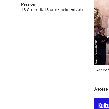
Prezioa
15 € (urririk 18 urtez pekoentzat)
Ascèce
Ascèse 
Kult