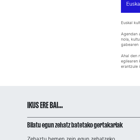
Euska
Euskal ku
Agendan ar
nola, kult
gabearen e
Ahal den n
egilearen 
erantzule 
IKUS ERE BAI...
Bilatu egun zehatz batetako gertakariak
Zehaztu hemen zein egun zehatzeko