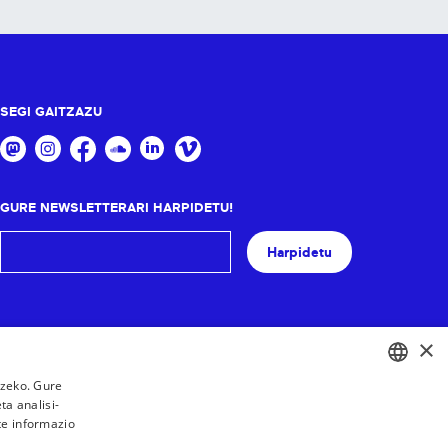
SEGI GAITZAZU
GURE NEWSLETTERARI HARPIDETU!
Harpidetu
×
tzeko. Gure
a analisi-
BASQUE
te informazio
FRENCH