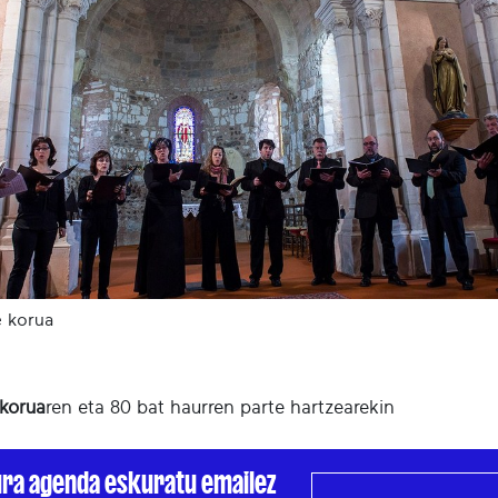
 korua
korua
ren eta 80 bat haurren parte hartzearekin
ura agenda eskuratu emailez