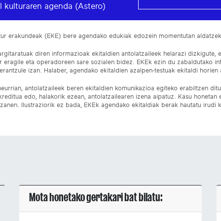
l kulturaren agenda (Astero)
ltur erakundeak (EKE) bere agendako edukiak edozein momentutan aldatze
gitaratuak diren informazioak ekitaldien antolatzaileek helarazi dizkigute, 
ur eragile eta operadoreen sare sozialen bidez. EKEk ezin du zabaldutako i
rantzule izan. Halaber, agendako ekitaldien azalpen-testuak ekitaldi horien a
eurrian, antolatzaileek beren ekitaldien komunikazioa egiteko erabiltzen dituz
kreditua edo, halakorik ezean, antolatzailearen izena aipatuz. Kasu honetan
izanen. Ilustraziorik ez bada, EKEk agendako ekitaldiak berak hautatu irudi k
Mota honetako gertakari bat bilatu: