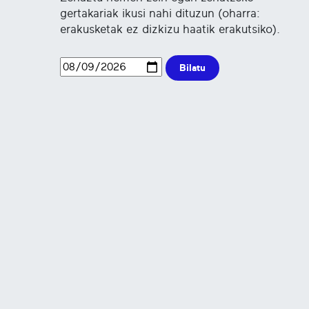
gertakariak ikusi nahi dituzun (oharra:
erakusketak ez dizkizu haatik erakutsiko).
Bilatu