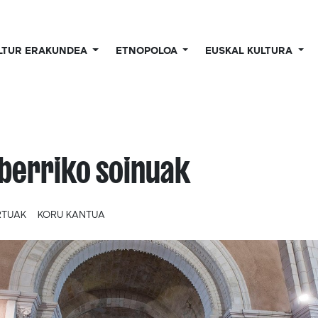
LTUR ERAKUNDEA
ETNOPOLOA
EUSKAL KULTURA
berriko soinuak
RTUAK
KORU KANTUA