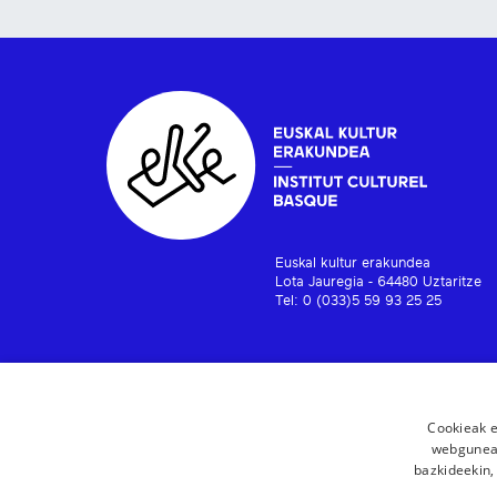
Euskal kultur erakundea
Lota Jauregia - 64480 Uztaritze
Tel: 0 (033)5 59 93 25 25
Cookieak e
webgunear
bazkideekin,