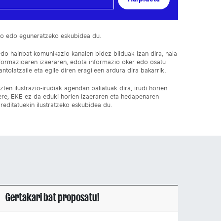
ko edo eguneratzeko eskubidea du.
edo hainbat komunikazio kanalen bidez bilduak izan dira, hala
nformazioaren izaeraren, edota informazio oker edo osatu
ntolatzaile eta egile diren eragileen ardura dira bakarrik.
ten ilustrazio-irudiak agendan baliatuak dira, irudi horien
 ere, EKE ez da eduki horien izaeraren eta hedapenaren
reditatuekin ilustratzeko eskubidea du.
Gertakari bat proposatu!