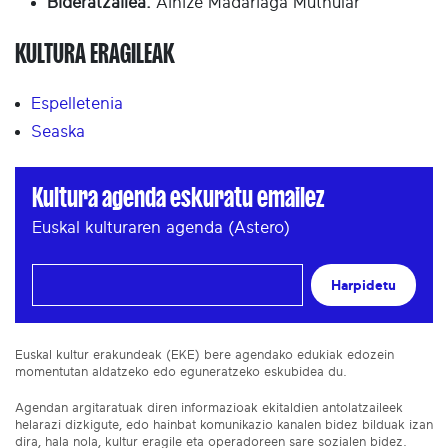
Bideratzailea:
Ainize Madariaga Muthular
KULTURA ERAGILEAK
Espelletenia
Seaska
Kultura agenda eskuratu emailez
Euskal kulturaren agenda (Astero)
Harpidetu
Euskal kultur erakundeak (EKE) bere agendako edukiak edozein
momentutan aldatzeko edo eguneratzeko eskubidea du.
Agendan argitaratuak diren informazioak ekitaldien antolatzaileek
helarazi dizkigute, edo hainbat komunikazio kanalen bidez bilduak izan
dira, hala nola, kultur eragile eta operadoreen sare sozialen bidez.