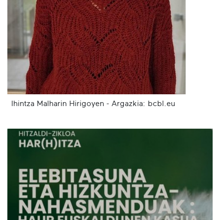
Ihintza Malharin Hirigoyen - Argazkia: bcbl.eu