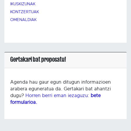
IKUSKIZUNAK
KONTZERTUAK
OMENALDIAK
Gertakari bat proposatu!
Agenda hau gaur egun ditugun informazioen
arabera eguneratua da. Gertakari bat ahantzi
dugu?
Horren berri eman iezaguzu:
bete
formularioa.