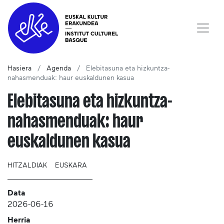
Hasiera
Agenda
Elebitasuna eta hizkuntza-
nahasmenduak: haur euskaldunen kasua
Elebitasuna eta hizkuntza-
nahasmenduak: haur
euskaldunen kasua
HITZALDIAK
EUSKARA
Data
2026-06-16
Herria