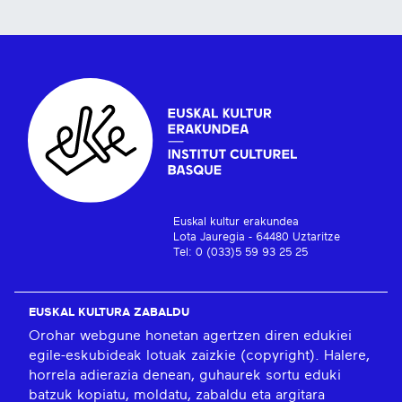
Euskal kultur erakundea
Lota Jauregia - 64480 Uztaritze
Tel: 0 (033)5 59 93 25 25
EUSKAL KULTURA ZABALDU
Orohar webgune honetan agertzen diren edukiei
egile-eskubideak lotuak zaizkie (copyright). Halere,
horrela adierazia denean, guhaurek sortu eduki
batzuk kopiatu, moldatu, zabaldu eta argitara