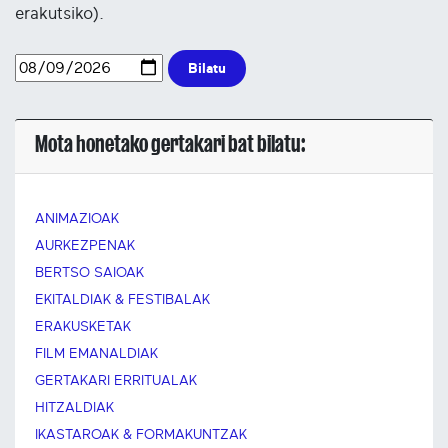
erakutsiko).
Bilatu
Mota honetako gertakari bat bilatu:
ANIMAZIOAK
AURKEZPENAK
BERTSO SAIOAK
EKITALDIAK & FESTIBALAK
ERAKUSKETAK
FILM EMANALDIAK
GERTAKARI ERRITUALAK
HITZALDIAK
IKASTAROAK & FORMAKUNTZAK