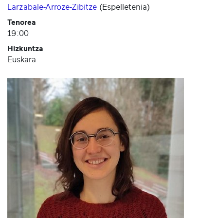
Larzabale-Arroze-Zibitze
(
Espelletenia
)
Tenorea
19:00
Hizkuntza
Euskara