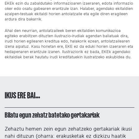
EKEk ezin du zabaldutako informazioaren izaeraren, edota informazio
oker edo osatu gabearen erantzule izan. Halaber, agendako ekitaldien
azalpen-testuak ekitaldi horien antolatzaile eta egile diren eragileen
ardura dira bakarrik.
Ahal den neurrian, antolatzaileek beren ekitaldien komunikazioa
egiteko erabiltzen dituzten ilustrazio-irudiak agendan baliatuak dira,
irudi horien egilearen kreditua edo, halakorik ezean, antolatzailearen
izena aipatuz. Kasu honetan ere, EKE ez da eduki horien izaeraren eta
hedapenaren erantzule izanen. Ilustraziorik ez bada, EKEk agendako
ekitaldiak berak hautatu irudi kreditatuekin ilustratzeko eskubidea du.
IKUS ERE BAI...
Bilatu egun zehatz batetako gertakariak
Zehaztu hemen zein egun zehatzeko gertakariak ikusi
nahi dituzun (oharra: erakusketak ez dizkizu haatik