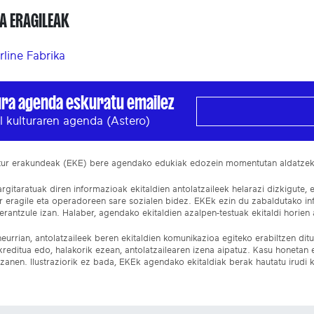
A ERAGILEAK
rline Fabrika
ura agenda eskuratu emailez
l kulturaren agenda (Astero)
ltur erakundeak (EKE) bere agendako edukiak edozein momentutan aldatze
gitaratuak diren informazioak ekitaldien antolatzaileek helarazi dizkigute, 
ur eragile eta operadoreen sare sozialen bidez. EKEk ezin du zabaldutako i
rantzule izan. Halaber, agendako ekitaldien azalpen-testuak ekitaldi horien a
eurrian, antolatzaileek beren ekitaldien komunikazioa egiteko erabiltzen dituz
kreditua edo, halakorik ezean, antolatzailearen izena aipatuz. Kasu honetan
izanen. Ilustraziorik ez bada, EKEk agendako ekitaldiak berak hautatu irudi k