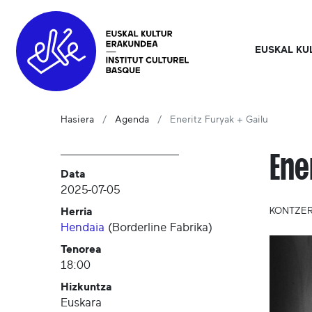
EUSKAL KU
Hasiera
Agenda
Eneritz Furyak + Gailu
Ene
Data
2025-07-05
Herria
KONTZE
Hendaia
(
Borderline Fabrika
)
Tenorea
18:00
Hizkuntza
Euskara