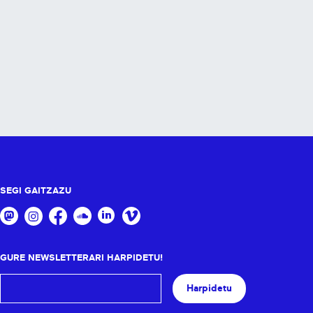
SEGI GAITZAZU
GURE NEWSLETTERARI HARPIDETU!
Harpidetu