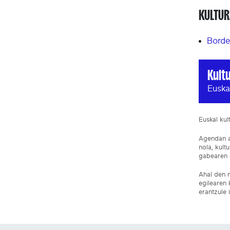
KULTUR
Borde
Kult
Euska
Euskal ku
Agendan ar
nola, kult
gabearen e
Ahal den n
egilearen 
erantzule 