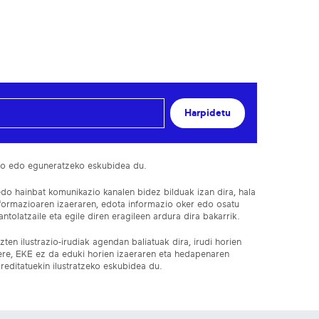
Harpidetu
ko edo eguneratzeko eskubidea du.
edo hainbat komunikazio kanalen bidez bilduak izan dira, hala
nformazioaren izaeraren, edota informazio oker edo osatu
ntolatzaile eta egile diren eragileen ardura dira bakarrik.
ten ilustrazio-irudiak agendan baliatuak dira, irudi horien
 ere, EKE ez da eduki horien izaeraren eta hedapenaren
reditatuekin ilustratzeko eskubidea du.