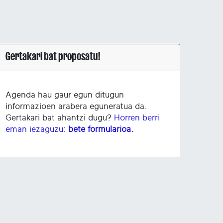
Gertakari bat proposatu!
Agenda hau gaur egun ditugun
informazioen arabera eguneratua da.
Gertakari bat ahantzi dugu?
Horren berri
eman iezaguzu:
bete formularioa.