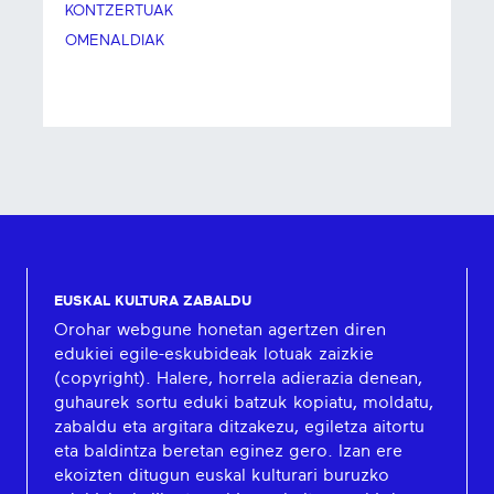
KONTZERTUAK
OMENALDIAK
EUSKAL KULTURA ZABALDU
Orohar webgune honetan agertzen diren
edukiei egile-eskubideak lotuak zaizkie
(copyright). Halere, horrela adierazia denean,
guhaurek sortu eduki batzuk kopiatu, moldatu,
zabaldu eta argitara ditzakezu, egiletza aitortu
eta baldintza beretan eginez gero. Izan ere
ekoizten ditugun euskal kulturari buruzko