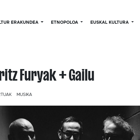
LTUR ERAKUNDEA
ETNOPOLOA
EUSKAL KULTURA
ritz Furyak + Gailu
RTUAK
MUSIKA