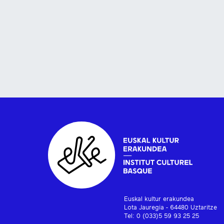
Euskal kultur erakundea
Lota Jauregia - 64480 Uztaritze
Tel: 0 (033)5 59 93 25 25