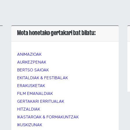
Mota honetako gertakari bat bilatu:
ANIMAZIOAK
AURKEZPENAK
BERTSO SAIOAK
EKITALDIAK & FESTIBALAK
ERAKUSKETAK
FILM EMANALDIAK
GERTAKARI ERRITUALAK
HITZALDIAK
IKASTAROAK & FORMAKUNTZAK
IKUSKIZUNAK