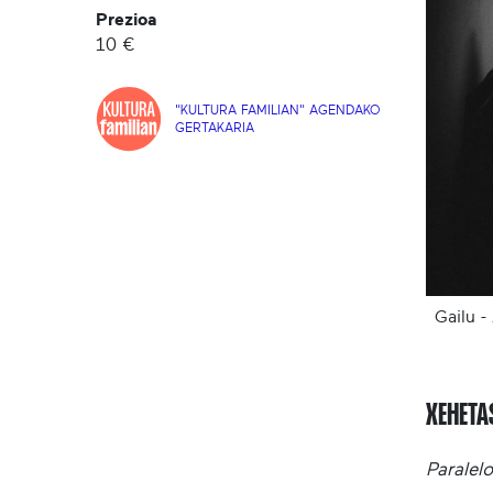
Prezioa
10 €
"KULTURA FAMILIAN" AGENDAKO
GERTAKARIA
Gailu -
XEHET
Paralelo