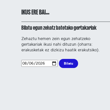
IKUS ERE BAI...
Bilatu egun zehatz batetako gertakariak
Zehaztu hemen zein egun zehatzeko
gertakariak ikusi nahi dituzun (oharra:
erakusketak ez dizkizu haatik erakutsiko).
Bilatu