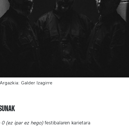
 Argazkia: Galder Izagirre
ASUNAK
 0 (ez ipar ez hego)
festibalaren karietara