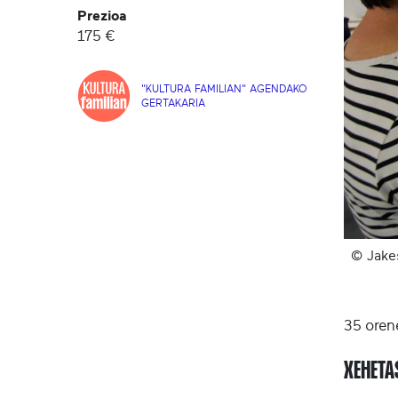
Prezioa
175 €
"KULTURA FAMILIAN" AGENDAKO
GERTAKARIA
© Jake
35 oren
XEHET