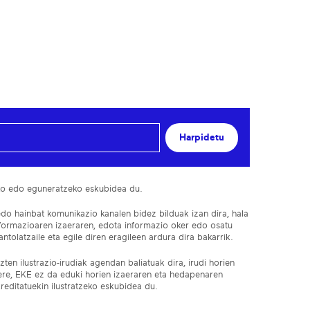
Harpidetu
ko edo eguneratzeko eskubidea du.
edo hainbat komunikazio kanalen bidez bilduak izan dira, hala
nformazioaren izaeraren, edota informazio oker edo osatu
ntolatzaile eta egile diren eragileen ardura dira bakarrik.
ten ilustrazio-irudiak agendan baliatuak dira, irudi horien
 ere, EKE ez da eduki horien izaeraren eta hedapenaren
reditatuekin ilustratzeko eskubidea du.