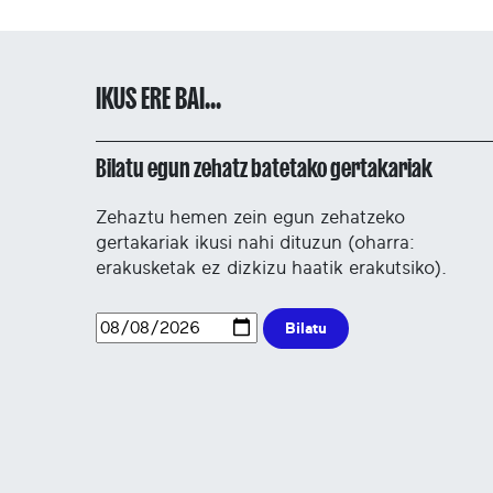
IKUS ERE BAI...
Bilatu egun zehatz batetako gertakariak
Zehaztu hemen zein egun zehatzeko
gertakariak ikusi nahi dituzun (oharra:
erakusketak ez dizkizu haatik erakutsiko).
Bilatu