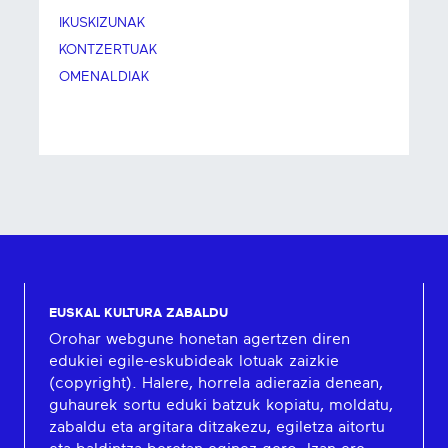
IKUSKIZUNAK
KONTZERTUAK
OMENALDIAK
EUSKAL KULTURA ZABALDU
Orohar webgune honetan agertzen diren
edukiei egile-eskubideak lotuak zaizkie
(copyright). Halere, horrela adierazia denean,
guhaurek sortu eduki batzuk kopiatu, moldatu,
zabaldu eta argitara ditzakezu, egiletza aitortu