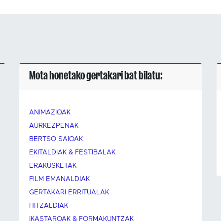
Mota honetako gertakari bat bilatu:
ANIMAZIOAK
AURKEZPENAK
BERTSO SAIOAK
EKITALDIAK & FESTIBALAK
ERAKUSKETAK
FILM EMANALDIAK
GERTAKARI ERRITUALAK
HITZALDIAK
IKASTAROAK & FORMAKUNTZAK