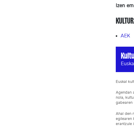
Izen em
KULTUR
AEK
Kult
Euska
Euskal ku
Agendan ar
nola, kult
gabearen e
Ahal den n
egilearen 
erantzule 