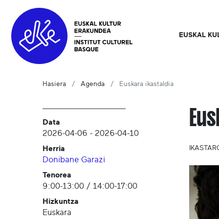
EUSKAL KU
Hasiera
Agenda
Euskara ikastaldia
Eus
Data
2026-04-06
-
2026-04-10
Herria
IKASTAR
Donibane Garazi
Tenorea
9:00-13:00 / 14:00-17:00
Hizkuntza
Euskara