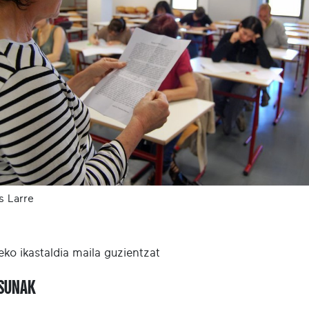
s Larre
eko ikastaldia maila guzientzat
ASUNAK