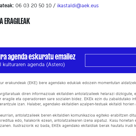
ateak:
06 03 20 50 10 /
ikastaldi@aek.eus
A ERAGILEAK
ura agenda eskuratu emailez
l kulturaren agenda (Astero)
ltur erakundeak (EKE) bere agendako edukiak edozein momentutan aldatze
gitaratuak diren informazioak ekitaldien antolatzaileek helarazi dizkigute, 
ur eragile eta operadoreen sare sozialen bidez. EKEk ezin du zabaldutako i
rantzule izan. Halaber, agendako ekitaldien azalpen-testuak ekitaldi horien a
eurrian, antolatzaileek beren ekitaldien komunikazioa egiteko erabiltzen dituz
kreditua edo, halakorik ezean, antolatzailearen izena aipatuz. Kasu honetan
izanen. Ilustraziorik ez bada, EKEk agendako ekitaldiak berak hautatu irudi k