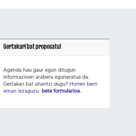
Gertakari bat proposatu!
Agenda hau gaur egun ditugun
informazioen arabera eguneratua da.
Gertakari bat ahantzi dugu?
Horren berri
eman iezaguzu:
bete formularioa.