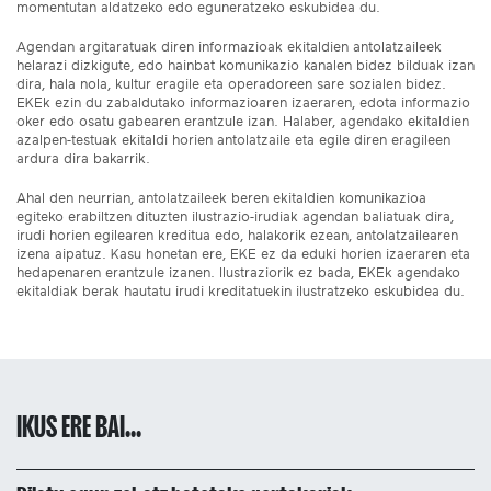
momentutan aldatzeko edo eguneratzeko eskubidea du.
Agendan argitaratuak diren informazioak ekitaldien antolatzaileek
helarazi dizkigute, edo hainbat komunikazio kanalen bidez bilduak izan
dira, hala nola, kultur eragile eta operadoreen sare sozialen bidez.
EKEk ezin du zabaldutako informazioaren izaeraren, edota informazio
oker edo osatu gabearen erantzule izan. Halaber, agendako ekitaldien
azalpen-testuak ekitaldi horien antolatzaile eta egile diren eragileen
ardura dira bakarrik.
Ahal den neurrian, antolatzaileek beren ekitaldien komunikazioa
egiteko erabiltzen dituzten ilustrazio-irudiak agendan baliatuak dira,
irudi horien egilearen kreditua edo, halakorik ezean, antolatzailearen
izena aipatuz. Kasu honetan ere, EKE ez da eduki horien izaeraren eta
hedapenaren erantzule izanen. Ilustraziorik ez bada, EKEk agendako
ekitaldiak berak hautatu irudi kreditatuekin ilustratzeko eskubidea du.
IKUS ERE BAI...