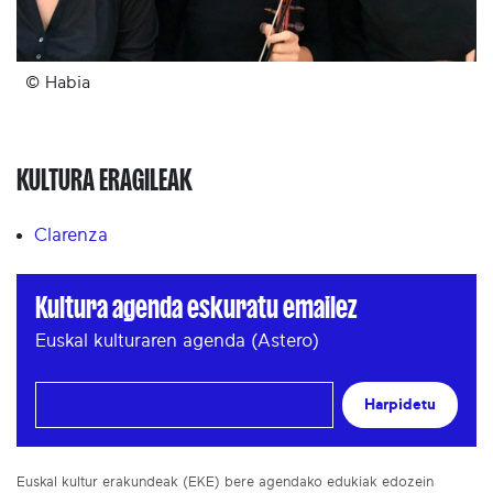
© Habia
KULTURA ERAGILEAK
Clarenza
Kultura agenda eskuratu emailez
Euskal kulturaren agenda (Astero)
Harpidetu
Euskal kultur erakundeak (EKE) bere agendako edukiak edozein