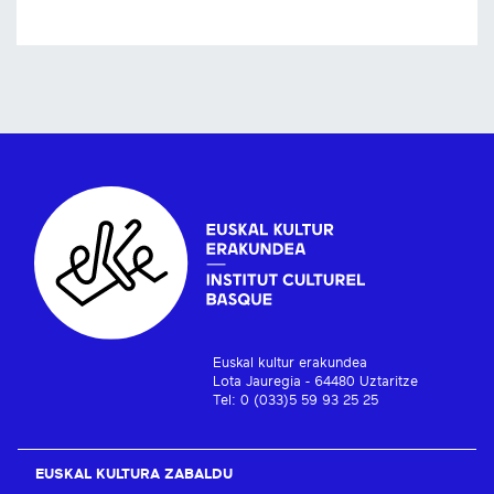
Euskal kultur erakundea
Lota Jauregia - 64480 Uztaritze
Tel: 0 (033)5 59 93 25 25
EUSKAL KULTURA ZABALDU