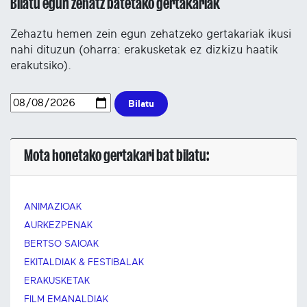
Bilatu egun zehatz batetako gertakariak
Zehaztu hemen zein egun zehatzeko gertakariak ikusi
nahi dituzun (oharra: erakusketak ez dizkizu haatik
erakutsiko).
Bilatu
Mota honetako gertakari bat bilatu:
ANIMAZIOAK
AURKEZPENAK
BERTSO SAIOAK
EKITALDIAK & FESTIBALAK
ERAKUSKETAK
FILM EMANALDIAK