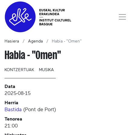
Hasiera
Agenda
Habia - "Omen"
Habia - "Omen"
KONTZERTUAK
MUSIKA
Data
2025-08-15
Herria
Bastida
(
Pont de Port
)
Tenorea
21:00