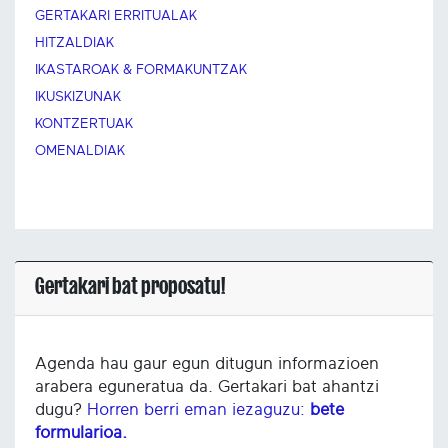
GERTAKARI ERRITUALAK
HITZALDIAK
IKASTAROAK & FORMAKUNTZAK
IKUSKIZUNAK
KONTZERTUAK
OMENALDIAK
Gertakari bat proposatu!
Agenda hau gaur egun ditugun informazioen
arabera eguneratua da. Gertakari bat ahantzi
dugu?
Horren berri eman iezaguzu:
bete
formularioa.