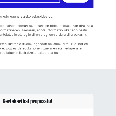
ko edo eguneratzeko eskubidea du.
edo hainbat komunikazio kanalen bidez bilduak izan dira, hala
nformazioaren izaeraren, edota informazio oker edo osatu
ntolatzaile eta egile diren eragileen ardura dira bakarrik.
ten ilustrazio-irudiak agendan baliatuak dira, irudi horien
 ere, EKE ez da eduki horien izaeraren eta hedapenaren
reditatuekin ilustratzeko eskubidea du.
Gertakari bat proposatu!