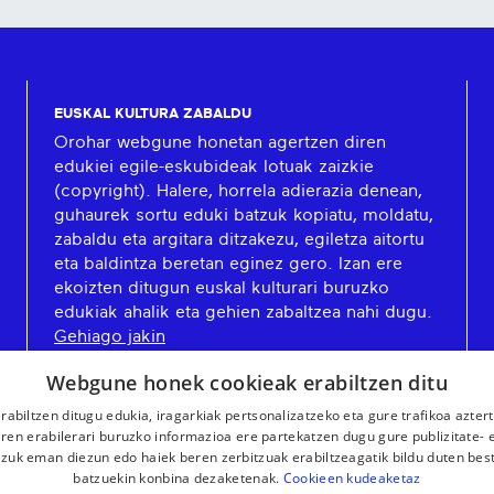
EUSKAL KULTURA ZABALDU
Orohar webgune honetan agertzen diren
edukiei egile-eskubideak lotuak zaizkie
(copyright). Halere, horrela adierazia denean,
guhaurek sortu eduki batzuk kopiatu, moldatu,
zabaldu eta argitara ditzakezu, egiletza aitortu
eta baldintza beretan eginez gero. Izan ere
ekoizten ditugun euskal kulturari buruzko
edukiak ahalik eta gehien zabaltzea nahi dugu.
Gehiago jakin
Webgune honek cookieak erabiltzen ditu
rabiltzen ditugu edukia, iragarkiak pertsonalizatzeko eta gure trafikoa azter
en erabilerari buruzko informazioa ere partekatzen dugu gure publizitate- et
 zuk eman diezun edo haiek beren zerbitzuak erabiltzeagatik bildu duten bes
batzuekin konbina dezaketenak.
Cookieen kudeaketaz