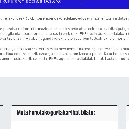
l kulturaren agenda (Astero)
ltur erakundeak (EKE) bere agendako edukiak edozein momentutan aldatze
gitaratuak diren informazioak ekitaldien antolatzaileek helarazi dizkigute, 
ur eragile eta operadoreen sare sozialen bidez. EKEk ezin du zabaldutako i
rantzule izan. Halaber, agendako ekitaldien azalpen-testuak ekitaldi horien a
eurrian, antolatzaileek beren ekitaldien komunikazioa egiteko erabiltzen dituz
kreditua edo, halakorik ezean, antolatzailearen izena aipatuz. Kasu honetan
izanen. Ilustraziorik ez bada, EKEk agendako ekitaldiak berak hautatu irudi k
Mota honetako gertakari bat bilatu: