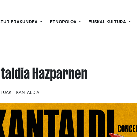
LTUR ERAKUNDEA
ETNOPOLOA
EUSKAL KULTURA
taldia Hazparnen
RTUAK
KANTALDIA