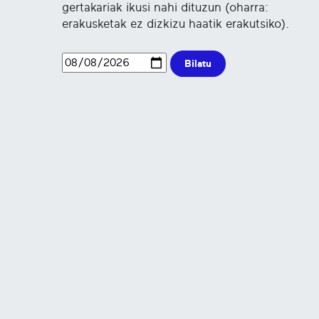
gertakariak ikusi nahi dituzun (oharra:
erakusketak ez dizkizu haatik erakutsiko).
Bilatu