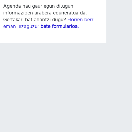
Agenda hau gaur egun ditugun
informazioen arabera eguneratua da.
Gertakari bat ahantzi dugu?
Horren berri
eman iezaguzu:
bete formularioa.