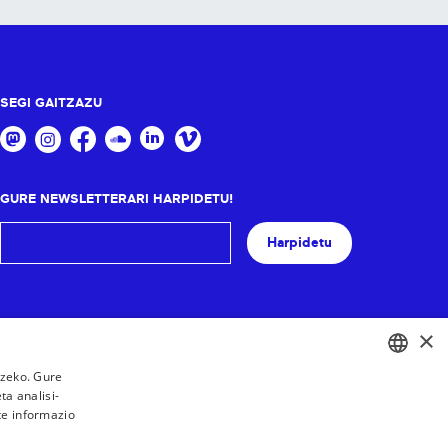
SEGI GAITZAZU
GURE NEWSLETTERARI HARPIDETU!
Harpidetu
×
tzeko. Gure
a analisi-
BASQUE
te informazio
FRENCH