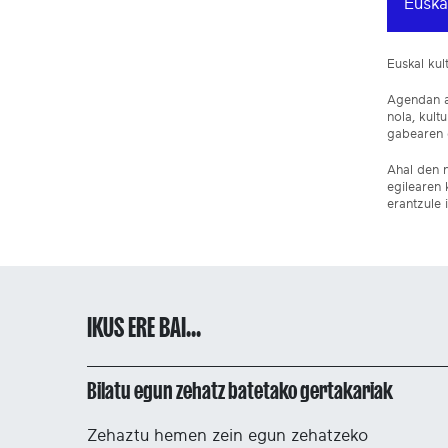
Euska
Euskal ku
Agendan ar
nola, kult
gabearen e
Ahal den n
egilearen 
erantzule 
IKUS ERE BAI...
Bilatu egun zehatz batetako gertakariak
Zehaztu hemen zein egun zehatzeko