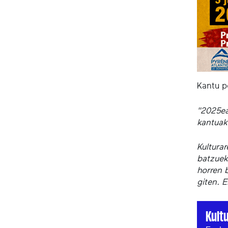
Kantu p
"2025ea
kantuak
Kultura
batzuek
horren b
giten. 
Kult