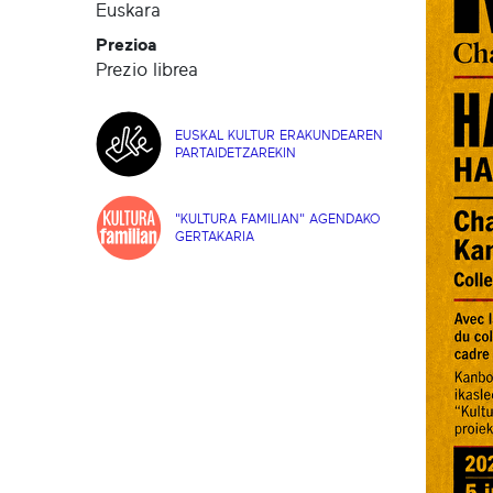
Euskara
Prezioa
Prezio librea
EUSKAL KULTUR ERAKUNDEAREN
PARTAIDETZAREKIN
"KULTURA FAMILIAN" AGENDAKO
GERTAKARIA