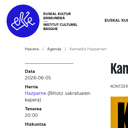
EUSKAL KU
Hasiera
Agenda
Kantaldia Hazparnen
Kan
Data
2026-06-05
Herria
KONTZE
Hazparne
(
Bihotz sakratuaren
kapera
)
Tenorea
20:00
Hizkuntza