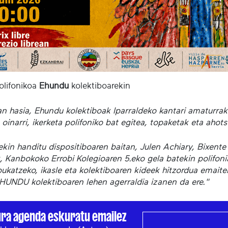
olifonikoa
Ehundu
kolektiboarekin
n hasia, Ehundu kolektiboak Iparraldeko kantari amaturrak b
 oinarri, ikerketa polifoniko bat egitea, topaketak eta aho
rekin handitu dispositiboaren baitan, Julen Achiary, Bixen
, Kanbokoko Errobi Kolegioaren 5.eko gela batekin polifonia
ukatzeko, ikasle eta kolektiboaren kideek hitzordua emaiten
EHUNDU kolektiboaren lehen agerraldia izanen da ere."
ura agenda eskuratu emailez