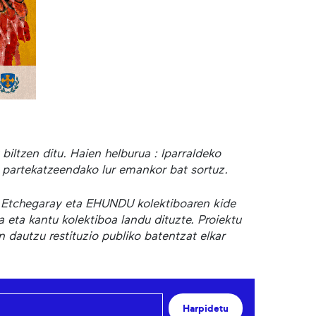
iltzen ditu. Haien helburua : Iparraldeko
ts partekatzeendako lur emankor bat sortuz.
te Etchegaray eta EHUNDU kolektiboaren kide
 eta kantu kolektiboa landu dituzte. Proiektu
 dautzu restituzio publiko batentzat elkar
Harpidetu