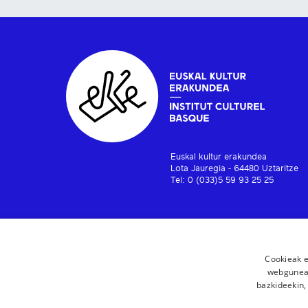
Euskal kultur erakundea
Lota Jauregia - 64480 Uztaritze
Tel: 0 (033)5 59 93 25 25
Cookieak e
webgunear
bazkideekin,