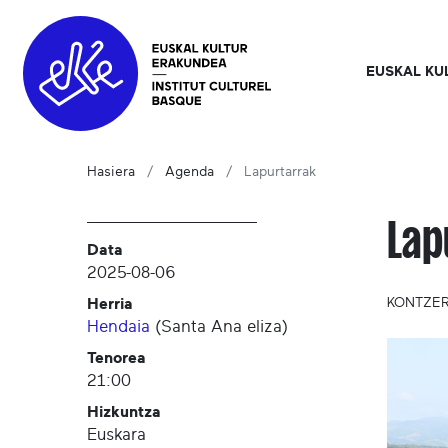
EUSKAL KU
Hasiera
Agenda
Lapurtarrak
Lap
Data
2025-08-06
Herria
KONTZE
Hendaia
(
Santa Ana eliza
)
Tenorea
21:00
Hizkuntza
Euskara