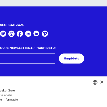
SEGI GAITZAZU
GURE NEWSLETTERARI HARPIDETU!
Harpidetu
×
tzeko. Gure
a analisi-
BASQUE
te informazio
FRENCH