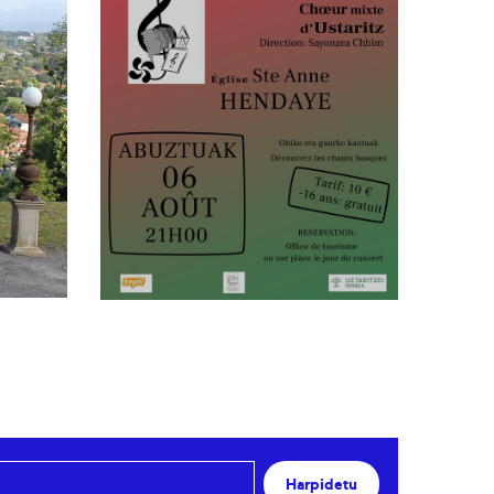
Harpidetu