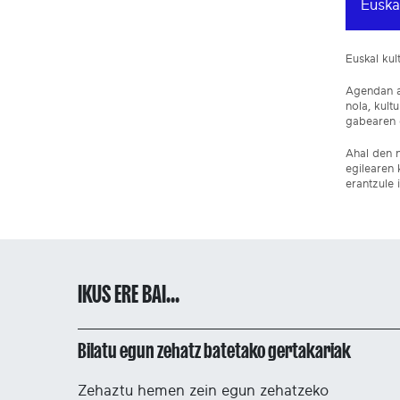
Euska
Euskal ku
Agendan ar
nola, kult
gabearen e
Ahal den n
egilearen 
erantzule 
IKUS ERE BAI...
Bilatu egun zehatz batetako gertakariak
Zehaztu hemen zein egun zehatzeko