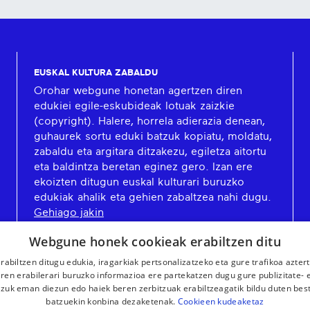
EUSKAL KULTURA ZABALDU
Orohar webgune honetan agertzen diren
edukiei egile-eskubideak lotuak zaizkie
(copyright). Halere, horrela adierazia denean,
guhaurek sortu eduki batzuk kopiatu, moldatu,
zabaldu eta argitara ditzakezu, egiletza aitortu
eta baldintza beretan eginez gero. Izan ere
ekoizten ditugun euskal kulturari buruzko
edukiak ahalik eta gehien zabaltzea nahi dugu.
Gehiago jakin
Webgune honek cookieak erabiltzen ditu
rabiltzen ditugu edukia, iragarkiak pertsonalizatzeko eta gure trafikoa azter
en erabilerari buruzko informazioa ere partekatzen dugu gure publizitate- et
 zuk eman diezun edo haiek beren zerbitzuak erabiltzeagatik bildu duten bes
batzuekin konbina dezaketenak.
Cookieen kudeaketaz