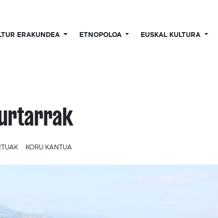
LTUR ERAKUNDEA
ETNOPOLOA
EUSKAL KULTURA
urtarrak
RTUAK
KORU KANTUA