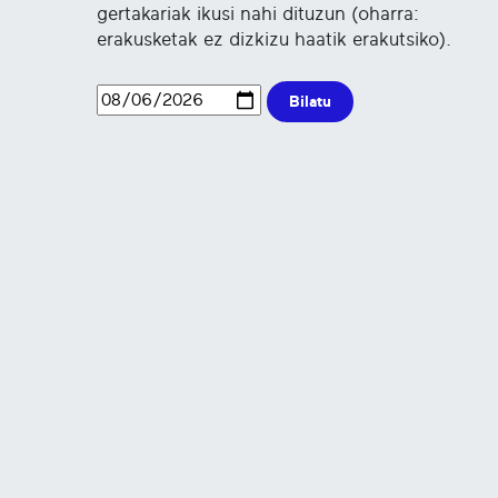
gertakariak ikusi nahi dituzun (oharra:
erakusketak ez dizkizu haatik erakutsiko).
Bilatu