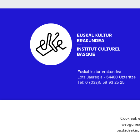
Euskal kultur erakundea
Lota Jauregia - 64480 Uztaritze
Tel: 0 (033)5 59 93 25 25
Cookieak e
webgunear
bazkideekin,