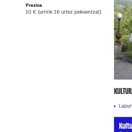
Prezioa
10 € (urririk 16 urtez pekoentzat)
KULTUR
Lapur
Kult