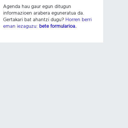
Agenda hau gaur egun ditugun
informazioen arabera eguneratua da.
Gertakari bat ahantzi dugu?
Horren berri
eman iezaguzu:
bete formularioa.