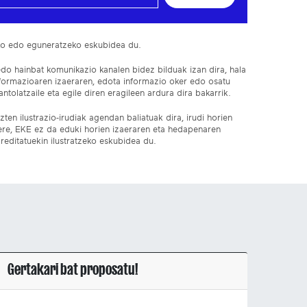
ko edo eguneratzeko eskubidea du.
edo hainbat komunikazio kanalen bidez bilduak izan dira, hala
nformazioaren izaeraren, edota informazio oker edo osatu
ntolatzaile eta egile diren eragileen ardura dira bakarrik.
ten ilustrazio-irudiak agendan baliatuak dira, irudi horien
 ere, EKE ez da eduki horien izaeraren eta hedapenaren
reditatuekin ilustratzeko eskubidea du.
Gertakari bat proposatu!