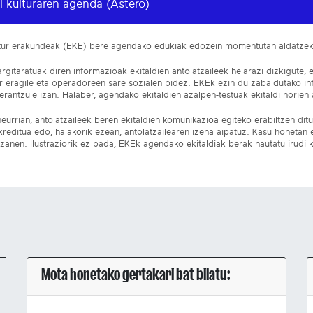
l kulturaren agenda (Astero)
ltur erakundeak (EKE) bere agendako edukiak edozein momentutan aldatze
gitaratuak diren informazioak ekitaldien antolatzaileek helarazi dizkigute, 
ur eragile eta operadoreen sare sozialen bidez. EKEk ezin du zabaldutako i
rantzule izan. Halaber, agendako ekitaldien azalpen-testuak ekitaldi horien a
eurrian, antolatzaileek beren ekitaldien komunikazioa egiteko erabiltzen dituz
kreditua edo, halakorik ezean, antolatzailearen izena aipatuz. Kasu honetan
izanen. Ilustraziorik ez bada, EKEk agendako ekitaldiak berak hautatu irudi k
Mota honetako gertakari bat bilatu: