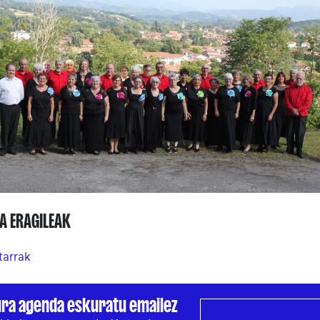
A ERAGILEAK
tarrak
ura agenda eskuratu emailez