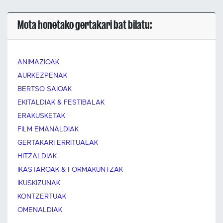
Mota honetako gertakari bat bilatu:
ANIMAZIOAK
AURKEZPENAK
BERTSO SAIOAK
EKITALDIAK & FESTIBALAK
ERAKUSKETAK
FILM EMANALDIAK
GERTAKARI ERRITUALAK
HITZALDIAK
IKASTAROAK & FORMAKUNTZAK
IKUSKIZUNAK
KONTZERTUAK
OMENALDIAK