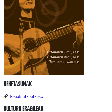
XEHETASUNAK
Tokiak atxikitzeko
KULTURA ERAGILEAK