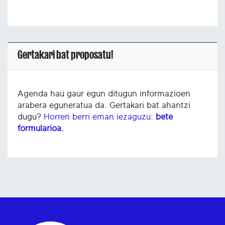
Gertakari bat proposatu!
Agenda hau gaur egun ditugun informazioen
arabera eguneratua da. Gertakari bat ahantzi
dugu?
Horren berri eman iezaguzu:
bete
formularioa.