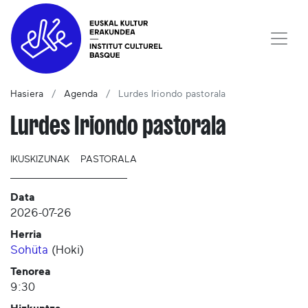
Hasiera
Agenda
Lurdes Iriondo pastorala
Lurdes Iriondo pastorala
IKUSKIZUNAK
PASTORALA
Data
2026-07-26
Herria
Sohüta
(
Hoki
)
Tenorea
9:30