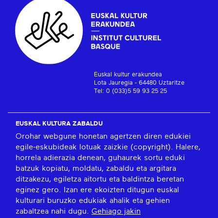
Euskal kultur erakundea
Lota Jauregia - 64480 Uztaritze
Tel: 0 (033)5 59 93 25 25
EUSKAL KULTURA ZABALDU
Orohar webgune honetan agertzen diren edukiei
egile-eskubideak lotuak zaizkie (copyright). Halere,
horrela adierazia denean, guhaurek sortu eduki
batzuk kopiatu, moldatu, zabaldu eta argitara
ditzakezu, egiletza aitortu eta baldintza beretan
eginez gero. Izan ere ekoizten ditugun euskal
kulturari buruzko edukiak ahalik eta gehien
zabaltzea nahi dugu.
Gehiago jakin