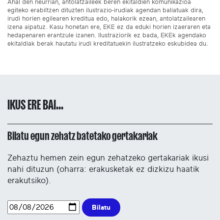
Ahal den neurrian, antolatzaileek beren ekitaldien komunikazioa
egiteko erabiltzen dituzten ilustrazio-irudiak agendan baliatuak dira,
irudi horien egilearen kreditua edo, halakorik ezean, antolatzailearen
izena aipatuz. Kasu honetan ere, EKE ez da eduki horien izaeraren eta
hedapenaren erantzule izanen. Ilustraziorik ez bada, EKEk agendako
ekitaldiak berak hautatu irudi kreditatuekin ilustratzeko eskubidea du.
IKUS ERE BAI...
Bilatu egun zehatz batetako gertakariak
Zehaztu hemen zein egun zehatzeko gertakariak ikusi
nahi dituzun (oharra: erakusketak ez dizkizu haatik
erakutsiko).
Bilatu