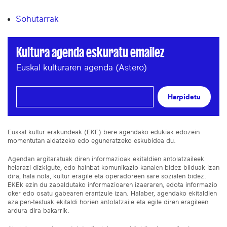
Sohütarrak
Kultura agenda eskuratu emailez
Euskal kulturaren agenda (Astero)
Harpidetu
Euskal kultur erakundeak (EKE) bere agendako edukiak edozein
momentutan aldatzeko edo eguneratzeko eskubidea du.
Agendan argitaratuak diren informazioak ekitaldien antolatzaileek
helarazi dizkigute, edo hainbat komunikazio kanalen bidez bilduak izan
dira, hala nola, kultur eragile eta operadoreen sare sozialen bidez.
EKEk ezin du zabaldutako informazioaren izaeraren, edota informazio
oker edo osatu gabearen erantzule izan. Halaber, agendako ekitaldien
azalpen-testuak ekitaldi horien antolatzaile eta egile diren eragileen
ardura dira bakarrik.