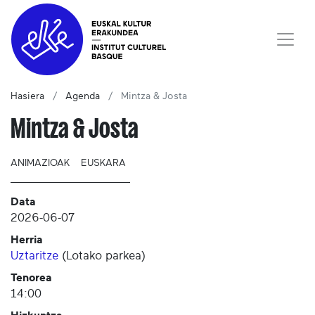
Hasiera
Agenda
Mintza & Josta
Mintza & Josta
ANIMAZIOAK
EUSKARA
Data
2026-06-07
Herria
Uztaritze
(
Lotako parkea
)
Tenorea
14:00