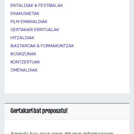
EKITALDIAK & FESTIBALAK
ERAKUSKETAK
FILM EMANALDIAK
GERTAKARI ERRITUALAK
HITZALDIAK
IKASTAROAK & FORMAKUNTZAK
IKUSKIZUNAK
KONTZERTUAK
OMENALDIAK
Gertakari bat proposatu!
Agenda hau gaur egun ditugun informazioen