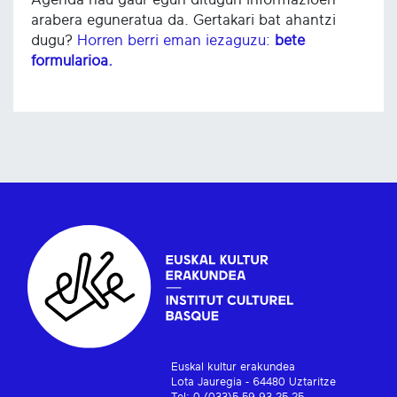
arabera eguneratua da. Gertakari bat ahantzi
dugu?
Horren berri eman iezaguzu:
bete
formularioa.
Euskal kultur erakundea
Lota Jauregia - 64480 Uztaritze