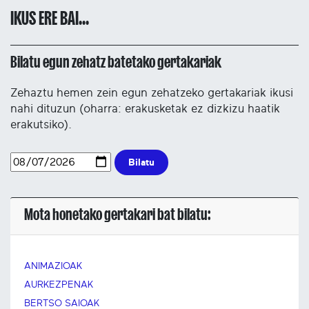
IKUS ERE BAI...
Bilatu egun zehatz batetako gertakariak
Zehaztu hemen zein egun zehatzeko gertakariak ikusi
nahi dituzun (oharra: erakusketak ez dizkizu haatik
erakutsiko).
Bilatu
Mota honetako gertakari bat bilatu:
ANIMAZIOAK
AURKEZPENAK
BERTSO SAIOAK