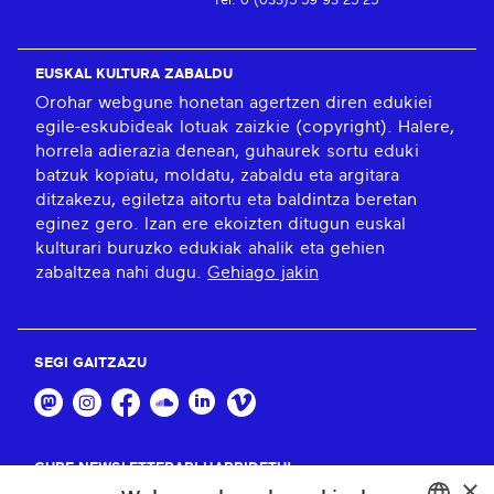
Tel: 0 (033)5 59 93 25 25
EUSKAL KULTURA ZABALDU
Orohar webgune honetan agertzen diren edukiei
egile-eskubideak lotuak zaizkie (copyright). Halere,
horrela adierazia denean, guhaurek sortu eduki
batzuk kopiatu, moldatu, zabaldu eta argitara
ditzakezu, egiletza aitortu eta baldintza beretan
eginez gero. Izan ere ekoizten ditugun euskal
kulturari buruzko edukiak ahalik eta gehien
zabaltzea nahi dugu.
Gehiago jakin
SEGI GAITZAZU
GURE NEWSLETTERARI HARPIDETU!
×