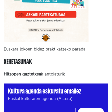
Euskara jokoen bidez praktikatzeko parada
XEHETASUNAK
Hitzopen gaztetxea
k antolaturik
Kultura agenda eskuratu emailez
Euskal kulturaren agenda (Astero)