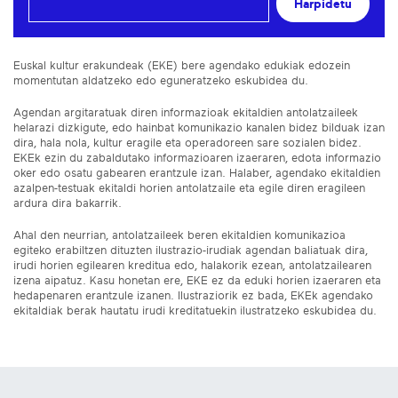
Harpidetu
Euskal kultur erakundeak (EKE) bere agendako edukiak edozein
momentutan aldatzeko edo eguneratzeko eskubidea du.
Agendan argitaratuak diren informazioak ekitaldien antolatzaileek
helarazi dizkigute, edo hainbat komunikazio kanalen bidez bilduak izan
dira, hala nola, kultur eragile eta operadoreen sare sozialen bidez.
EKEk ezin du zabaldutako informazioaren izaeraren, edota informazio
oker edo osatu gabearen erantzule izan. Halaber, agendako ekitaldien
azalpen-testuak ekitaldi horien antolatzaile eta egile diren eragileen
ardura dira bakarrik.
Ahal den neurrian, antolatzaileek beren ekitaldien komunikazioa
egiteko erabiltzen dituzten ilustrazio-irudiak agendan baliatuak dira,
irudi horien egilearen kreditua edo, halakorik ezean, antolatzailearen
izena aipatuz. Kasu honetan ere, EKE ez da eduki horien izaeraren eta
hedapenaren erantzule izanen. Ilustraziorik ez bada, EKEk agendako
ekitaldiak berak hautatu irudi kreditatuekin ilustratzeko eskubidea du.