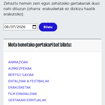
Zehaztu hemen zein egun zehatzeko gertakariak ikusi
nahi dituzun (oharra: erakusketak ez dizkizu haatik
erakutsiko).
Bilatu
Mota honetako gertakari bat bilatu:
ANIMAZIOAK
AURKEZPENAK
BERTSO SAIOAK
EKITALDIAK & FESTIBALAK
ERAKUSKETAK
FILM EMANALDIAK
GERTAKARI ERRITUALAK