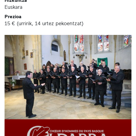
Hizkuntza
Euskara
Prezioa
15 € (urririk, 14 urtez pekoentzat)