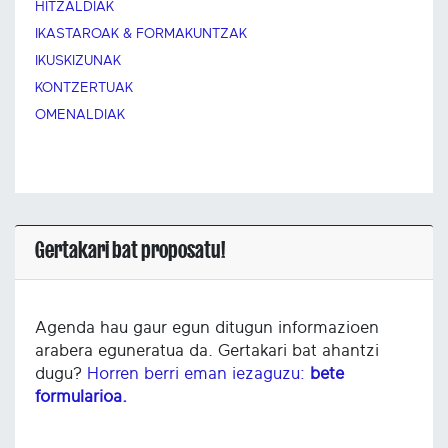
HITZALDIAK
IKASTAROAK & FORMAKUNTZAK
IKUSKIZUNAK
KONTZERTUAK
OMENALDIAK
Gertakari bat proposatu!
Agenda hau gaur egun ditugun informazioen
arabera eguneratua da. Gertakari bat ahantzi
dugu?
Horren berri eman iezaguzu:
bete
formularioa.