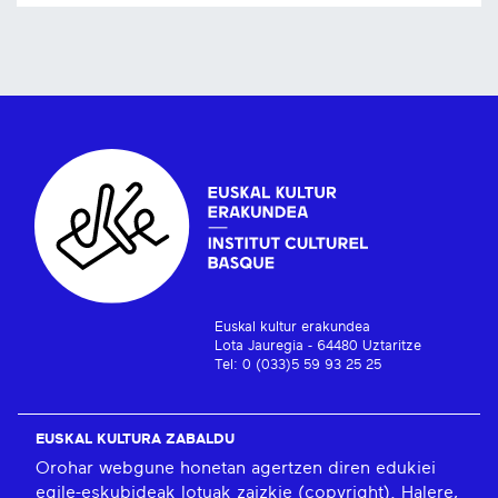
Euskal kultur erakundea
Lota Jauregia - 64480 Uztaritze
Tel: 0 (033)5 59 93 25 25
EUSKAL KULTURA ZABALDU
Orohar webgune honetan agertzen diren edukiei
egile-eskubideak lotuak zaizkie (copyright). Halere,