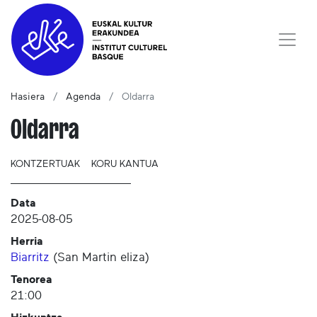
Hasiera
Agenda
Oldarra
Oldarra
KONTZERTUAK
KORU KANTUA
Data
2025-08-05
Herria
Biarritz
(
San Martin eliza
)
Tenorea
21:00