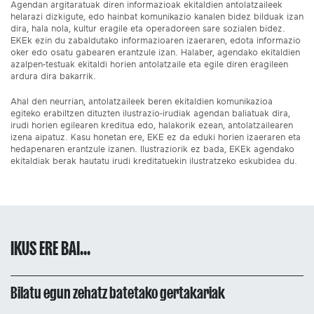
Agendan argitaratuak diren informazioak ekitaldien antolatzaileek
helarazi dizkigute, edo hainbat komunikazio kanalen bidez bilduak izan
dira, hala nola, kultur eragile eta operadoreen sare sozialen bidez.
EKEk ezin du zabaldutako informazioaren izaeraren, edota informazio
oker edo osatu gabearen erantzule izan. Halaber, agendako ekitaldien
azalpen-testuak ekitaldi horien antolatzaile eta egile diren eragileen
ardura dira bakarrik.
Ahal den neurrian, antolatzaileek beren ekitaldien komunikazioa
egiteko erabiltzen dituzten ilustrazio-irudiak agendan baliatuak dira,
irudi horien egilearen kreditua edo, halakorik ezean, antolatzailearen
izena aipatuz. Kasu honetan ere, EKE ez da eduki horien izaeraren eta
hedapenaren erantzule izanen. Ilustraziorik ez bada, EKEk agendako
ekitaldiak berak hautatu irudi kreditatuekin ilustratzeko eskubidea du.
IKUS ERE BAI...
Bilatu egun zehatz batetako gertakariak