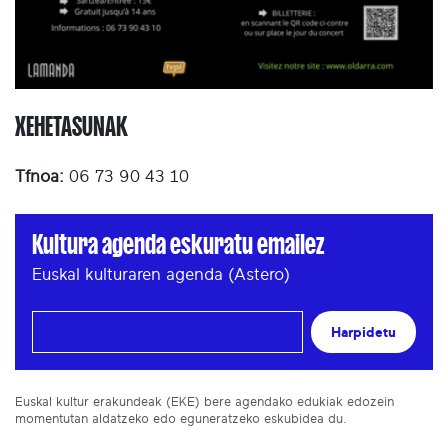
XEHETASUNAK
Tfnoa:
06 73 90 43 10
Kultura agenda eskuratu emailez
Euskal kulturaren agenda (Astero)
Harpidetu
Euskal kultur erakundeak (EKE) bere agendako edukiak edozein
momentutan aldatzeko edo eguneratzeko eskubidea du.