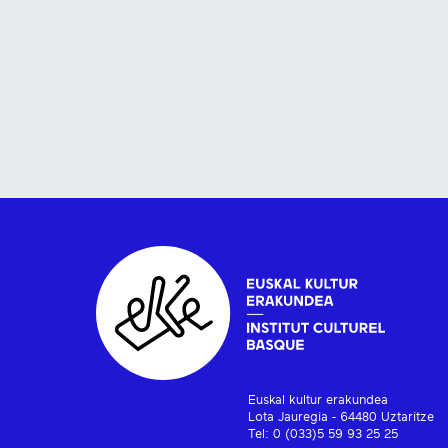
Euskal kultur erakundea
Lota Jauregia - 64480 Uztaritze
Tel: 0 (033)5 59 93 25 25