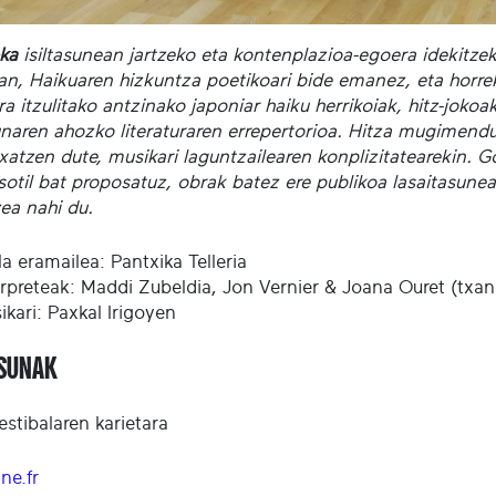
oka
isiltasunean jartzeko eta kontenplazioa-egoera idekitz
an, Haikuaren hizkuntza poetikoari bide emanez, eta horre
a itzulitako antzinako japoniar haiku herrikoiak, hitz-jokoak
naren ahozko literaturaren errepertorioa. Hitza mugimendua
xatzen dute, musikari laguntzailearen konplizitatearekin.
sotil bat proposatuz, obrak batez ere publikoa lasaitasunea
zea nahi du.
la eramailea: Pantxika Telleria
erpreteak: Maddi Zubeldia, Jon Vernier & Joana Ouret (txa
ikari: Paxkal Irigoyen
ASUNAK
estibalaren karietara
ne.fr