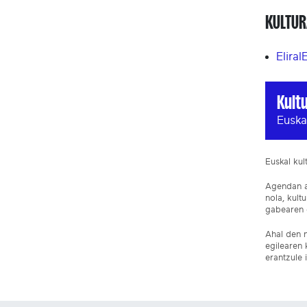
KULTUR
Eliral
Kult
Euska
Euskal ku
Agendan ar
nola, kult
gabearen e
Ahal den n
egilearen 
erantzule 