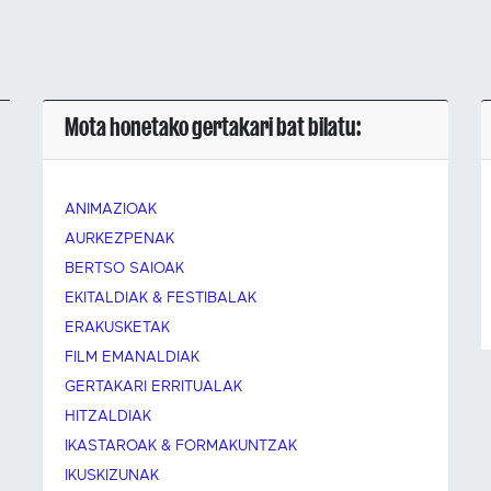
Mota honetako gertakari bat bilatu:
ANIMAZIOAK
AURKEZPENAK
BERTSO SAIOAK
EKITALDIAK & FESTIBALAK
ERAKUSKETAK
FILM EMANALDIAK
GERTAKARI ERRITUALAK
HITZALDIAK
IKASTAROAK & FORMAKUNTZAK
IKUSKIZUNAK