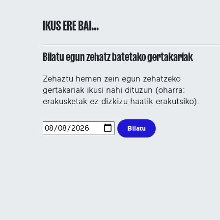
IKUS ERE BAI...
Bilatu egun zehatz batetako gertakariak
Zehaztu hemen zein egun zehatzeko
gertakariak ikusi nahi dituzun (oharra:
erakusketak ez dizkizu haatik erakutsiko).
Bilatu