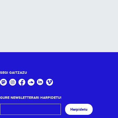
SEGI GAITZAZU
GURE NEWSLETTERARI HARPIDETU!
Harpidetu