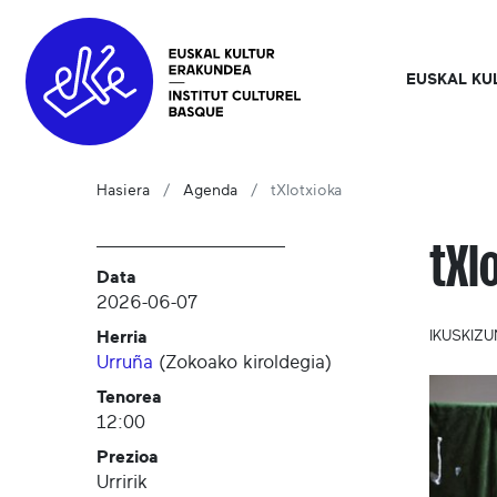
EUSKAL KU
Hasiera
Agenda
tXIotxioka
tXI
Data
2026-06-07
Herria
IKUSKIZ
Urruña
(
Zokoako kiroldegia
)
Tenorea
12:00
Prezioa
Urririk