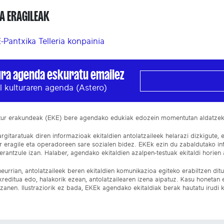
A ERAGILEAK
E-Pantxika Telleria konpainia
ura agenda eskuratu emailez
l kulturaren agenda (Astero)
ltur erakundeak (EKE) bere agendako edukiak edozein momentutan aldatze
gitaratuak diren informazioak ekitaldien antolatzaileek helarazi dizkigute, 
ur eragile eta operadoreen sare sozialen bidez. EKEk ezin du zabaldutako i
rantzule izan. Halaber, agendako ekitaldien azalpen-testuak ekitaldi horien a
eurrian, antolatzaileek beren ekitaldien komunikazioa egiteko erabiltzen dituz
kreditua edo, halakorik ezean, antolatzailearen izena aipatuz. Kasu honetan
izanen. Ilustraziorik ez bada, EKEk agendako ekitaldiak berak hautatu irudi k