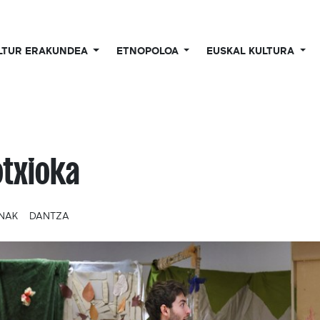
LTUR ERAKUNDEA
ETNOPOLOA
EUSKAL KULTURA
otxioka
UNAK
DANTZA