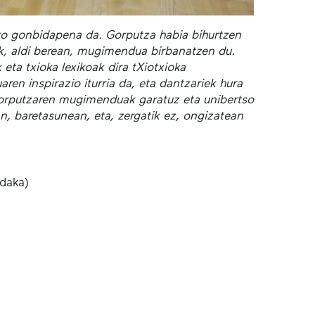
eko gonbidapena da. Gorputza habia bihurtzen
k, aldi berean, mugimendua birbanatzen du.
 eta txioka lexikoak dira tXiotxioka
ren inspirazio iturria da, eta dantzariek hura
 Gorputzaren mugimenduak garatuz eta unibertso
n, baretasunean, eta, zergatik ez, ongizatean
ndaka)