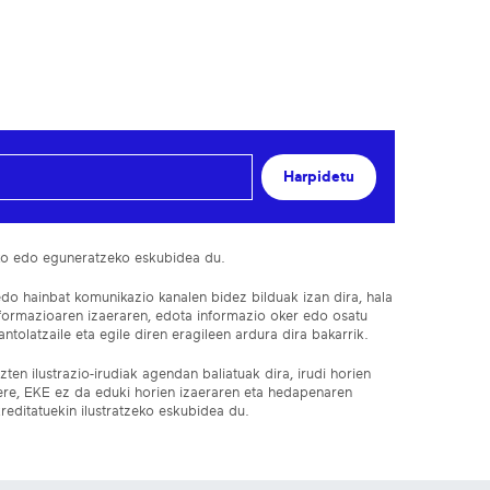
Harpidetu
ko edo eguneratzeko eskubidea du.
edo hainbat komunikazio kanalen bidez bilduak izan dira, hala
nformazioaren izaeraren, edota informazio oker edo osatu
ntolatzaile eta egile diren eragileen ardura dira bakarrik.
ten ilustrazio-irudiak agendan baliatuak dira, irudi horien
 ere, EKE ez da eduki horien izaeraren eta hedapenaren
reditatuekin ilustratzeko eskubidea du.