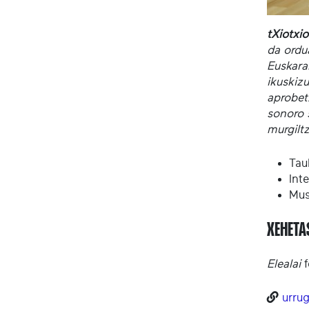
tXiotxi
da ordu
Euskarar
ikuskizu
aprobet
sonoro 
murgilt
Tau
Int
Mus
XEHET
Elealai
f
urrug