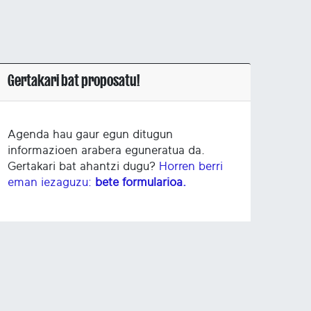
Gertakari bat proposatu!
Agenda hau gaur egun ditugun
informazioen arabera eguneratua da.
Gertakari bat ahantzi dugu?
Horren berri
eman iezaguzu:
bete formularioa.