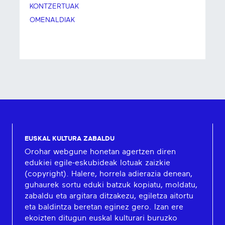
KONTZERTUAK
OMENALDIAK
EUSKAL KULTURA ZABALDU
Orohar webgune honetan agertzen diren
edukiei egile-eskubideak lotuak zaizkie
(copyright). Halere, horrela adierazia denean,
guhaurek sortu eduki batzuk kopiatu, moldatu,
zabaldu eta argitara ditzakezu, egiletza aitortu
eta baldintza beretan eginez gero. Izan ere
ekoizten ditugun euskal kulturari buruzko