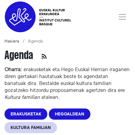
Hasiera
Agenda
Agenda
Oharra:
erakusketak eta Hego Euskal Herrian iraganen
diren gertakari hautatuak beste bi agendatan
banatuak dira. Bestalde euskal kultura familian
gozatzeko hitzordu proposamenak agertzen dira ere
Kultura familian
atalean.
ERAKUSKETAK
HEGOALDEAN
KULTURA FAMILIAN