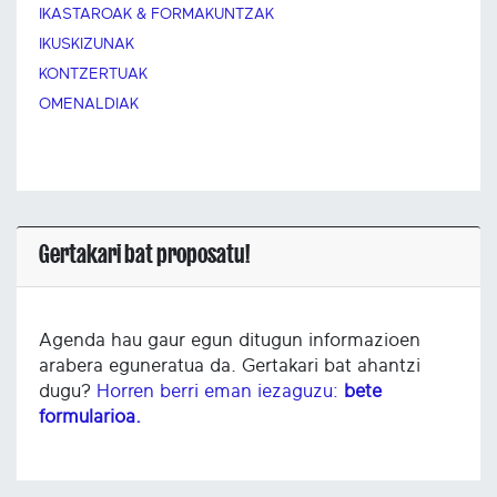
IKASTAROAK & FORMAKUNTZAK
IKUSKIZUNAK
KONTZERTUAK
OMENALDIAK
Gertakari bat proposatu!
Agenda hau gaur egun ditugun informazioen
arabera eguneratua da. Gertakari bat ahantzi
dugu?
Horren berri eman iezaguzu:
bete
formularioa.