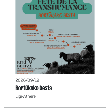
2026/09/19
Bortükako besta
Ligi-Atherei