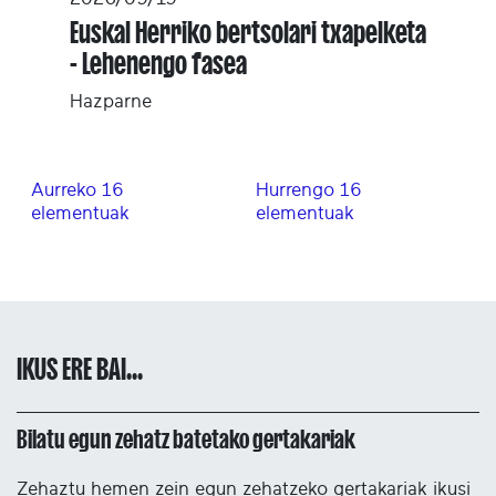
Euskal Herriko bertsolari txapelketa
- Lehenengo fasea
Hazparne
Aurreko 16
Hurrengo 16
elementuak
elementuak
IKUS ERE BAI...
Bilatu egun zehatz batetako gertakariak
Zehaztu hemen zein egun zehatzeko gertakariak ikusi