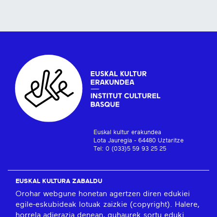
Euskal kultur erakundea
Lota Jauregia - 64480 Uztaritze
Tel: 0 (033)5 59 93 25 25
EUSKAL KULTURA ZABALDU
Orohar webgune honetan agertzen diren edukiei
egile-eskubideak lotuak zaizkie (copyright). Halere,
horrela adierazia denean, guhaurek sortu eduki