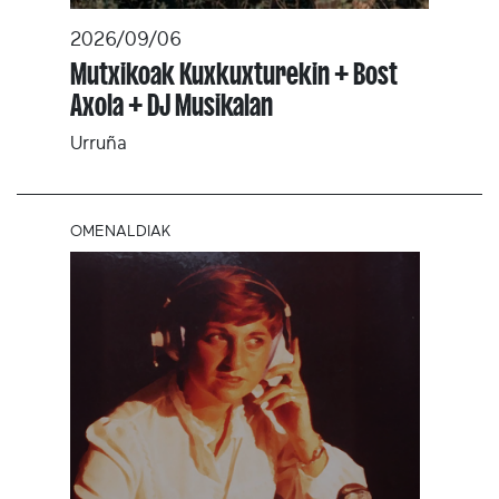
2026/09/06
Mutxikoak Kuxkuxturekin + Bost
Axola + DJ Musikalan
Urruña
OMENALDIAK