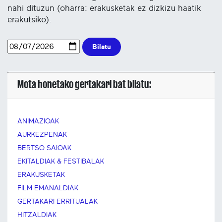
nahi dituzun (oharra: erakusketak ez dizkizu haatik
erakutsiko).
Bilatu
Mota honetako gertakari bat bilatu:
ANIMAZIOAK
AURKEZPENAK
BERTSO SAIOAK
EKITALDIAK & FESTIBALAK
ERAKUSKETAK
FILM EMANALDIAK
GERTAKARI ERRITUALAK
HITZALDIAK