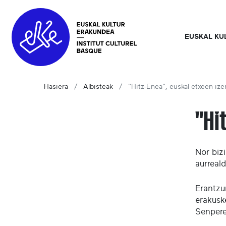
EUSKAL KU
Hasiera
Albisteak
"Hitz-Enea", euskal etxeen ize
"Hi
Nor biz
aurreal
Erantzu
erakuske
Senpere