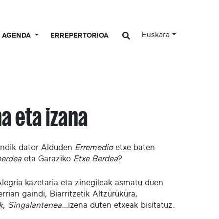
Euskara
AGENDA
ERREPERTORIOA
a eta izana
ndik dator Alduden
Erremedio
etxe baten
berdea
eta Garaziko
Etxe Berdea
?
legria kazetaria eta zinegileak asmatu duen
rian gaindi, Biarritzetik Altzürüküra,
k
,
Singalantenea
…izena duten etxeak bisitatuz.