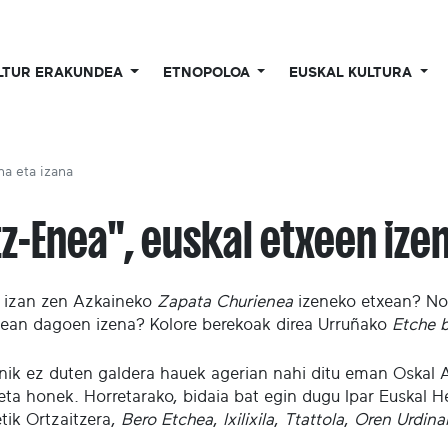
LTUR ERAKUNDEA
ETNOPOLOA
EUSKAL KULTURA
na eta izana
tz-Enea", euskal etxeen izen
i izan zen Azkaineko
Zapata Churienea
izeneko etxean? No
dean dagoen izena? Kolore berekoak direa Urruñako
Etche 
nik ez duten galdera hauek agerian nahi ditu eman Oskal A
ta honek. Horretarako, bidaia bat egin dugu Ipar Euskal Her
tik Ortzaitzera,
Bero Etchea
,
Ixilixila
,
Ttattola
,
Oren Urdina