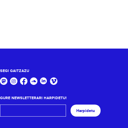
SEGI GAITZAZU
GURE NEWSLETTERARI HARPIDETU!
Harpidetu