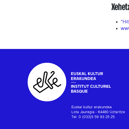
Xehet
"Hi
www
Euskal kultur erakundea
Lota Jauregia - 64480 Uztaritze
Tel: 0 (033)5 59 93 25 25