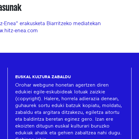
asunak
tz-Enea" erakusketa Biarritzeko mediatekan
.hitz-enea.com
EUSKAL KULTURA ZABALDU
Orohar webgune honetan agertzen diren
edukiei egile-eskubideak lotuak zaizkie
(copyright). Halere, horrela adierazia denean,
guhaurek sortu eduki batzuk kopiatu, moldatu,
zabaldu eta argitara ditzakezu, egiletza aitortu
eta baldintza beretan eginez gero. Izan ere
ekoizten ditugun euskal kulturari buruzko
edukiak ahalik eta gehien zabaltzea nahi dugu.