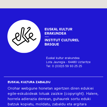
Euskal kultur erakundea
Lota Jauregia - 64480 Uztaritze
Tel: 0 (033)5 59 93 25 25
EUSKAL KULTURA ZABALDU
Orohar webgune honetan agertzen diren edukiei
egile-eskubideak lotuak zaizkie (copyright). Halere,
horrela adierazia denean, guhaurek sortu eduki
batzuk kopiatu, moldatu, zabaldu eta argitara