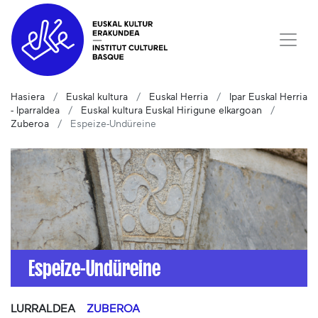
Hasiera
Euskal kultura
Euskal Herria
Ipar Euskal Herria
- Iparraldea
Euskal kultura Euskal Hirigune elkargoan
Zuberoa
Espeize-Undüreine
Espeize-Undüreine
LURRALDEA
ZUBEROA