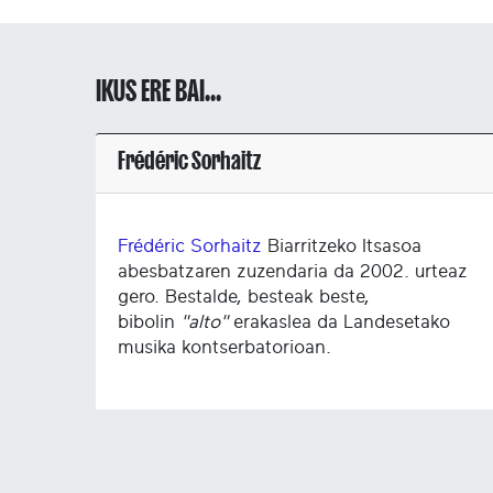
IKUS ERE BAI...
Frédéric Sorhaitz
Frédéric Sorhaitz
Biarritzeko Itsasoa
abesbatzaren zuzendaria da 2002. urteaz
gero. Bestalde, besteak beste,
bibolin
"alto"
erakaslea da Landesetako
musika kontserbatorioan.