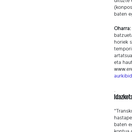
dituzte
(konposa
baten e
Oharra:
batzuet
horiek s
tempori
artatsu
eta hau
www.ere
aurkibi
.
Idazket
"Transk
hastape
baten e
kontua 