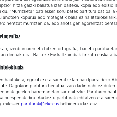
ipzio" hitza gaizki baliatua izan daiteke, kopia edo edizio
 du. "Murrizketa" bati esker, koru batek partitura bat bali
u ahotsen kopurua edo motagatik balia ezina litzaiokelarik
erdinentzat murrizten da, edo ahots gehiagorentzat pentsa
ortografiaz
an, izenburuaren eta hitzen ortografia, bai eta partitureta
izan direnak dira. Baliteke Euskaltzaindiak finkatu euskara 
intelektuala
ren hautaketa, egokitze eta sareratze lan hau Iparraldeko
dute. Dagokion partitura hedatua izan dadin nahi ez duten 
edunak gurekin harremanetan sar daitezke. Partituren haut
salbuespenak dira. Aurkeztu partiturak editatzen eta sare
o, milesker
partiturak@eke.eus
helbidera idazteaz.