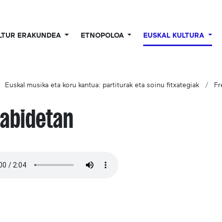
LTUR ERAKUNDEA
ETNOPOLOA
EUSKAL KULTURA
Euskal musika eta koru kantua: partiturak eta soinu fitxategiak
Fr
abidetan