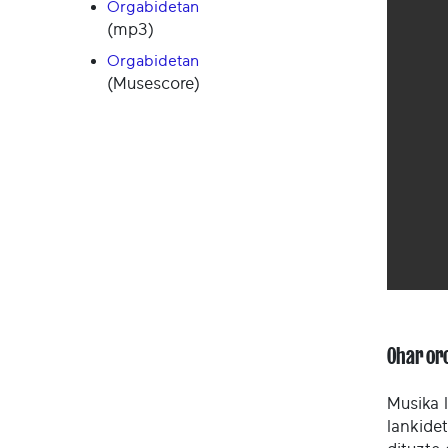
Orgabidetan
(mp3)
Orgabidetan
(Musescore)
Ohar or
Musika 
lankide