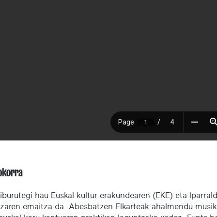
okorra
liburutegi hau Euskal kultur erakundearen (EKE) eta Iparra
tzaren emaitza da. Abesbatzen Elkarteak ahalmendu musika