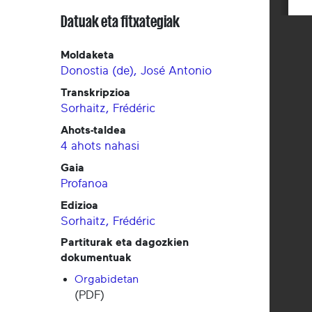
Datuak eta fitxategiak
Moldaketa
Donostia (de), José Antonio
Transkripzioa
Sorhaitz, Frédéric
Ahots-taldea
4 ahots nahasi
Gaia
Profanoa
Edizioa
Sorhaitz, Frédéric
Partiturak eta dagozkien
dokumentuak
Orgabidetan
(PDF)