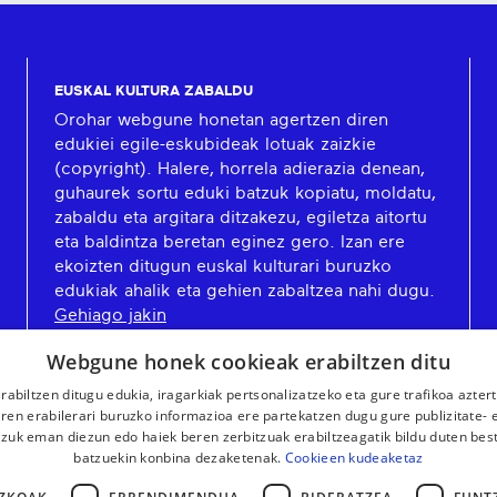
EUSKAL KULTURA ZABALDU
Orohar webgune honetan agertzen diren
edukiei egile-eskubideak lotuak zaizkie
(copyright). Halere, horrela adierazia denean,
guhaurek sortu eduki batzuk kopiatu, moldatu,
zabaldu eta argitara ditzakezu, egiletza aitortu
eta baldintza beretan eginez gero. Izan ere
ekoizten ditugun euskal kulturari buruzko
edukiak ahalik eta gehien zabaltzea nahi dugu.
Gehiago jakin
Webgune honek cookieak erabiltzen ditu
rabiltzen ditugu edukia, iragarkiak pertsonalizatzeko eta gure trafikoa azter
en erabilerari buruzko informazioa ere partekatzen dugu gure publizitate- et
 zuk eman diezun edo haiek beren zerbitzuak erabiltzeagatik bildu duten bes
batzuekin konbina dezaketenak.
Cookieen kudeaketaz