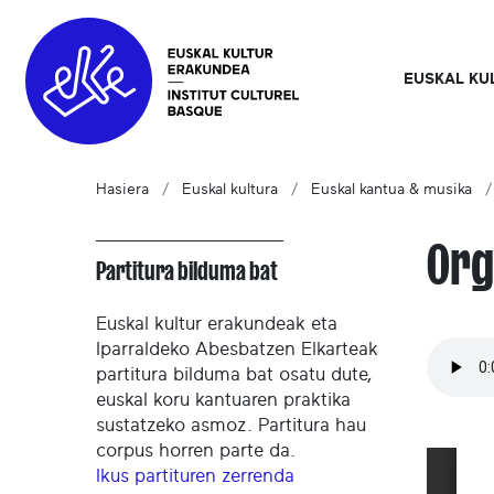
EUSKAL KU
Hasiera
Euskal kultura
Euskal kantua & musika
Org
Partitura bilduma bat
Euskal kultur erakundeak eta
Iparraldeko Abesbatzen Elkarteak
partitura bilduma bat osatu dute,
euskal koru kantuaren praktika
sustatzeko asmoz. Partitura hau
corpus horren parte da.
Ikus partituren zerrenda