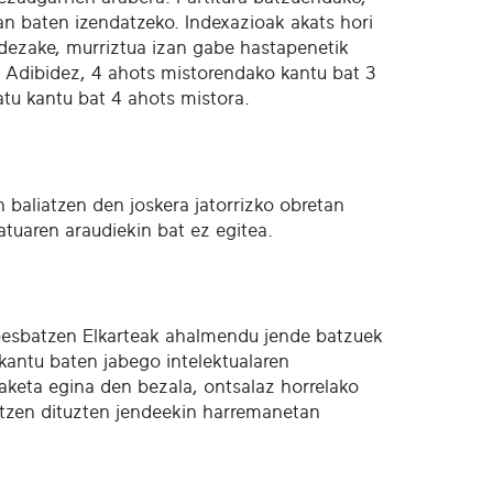
 lan baten izendatzeko. Indexazioak akats hori
a dezake, murriztua izan gabe hastapenetik
. Adibidez, 4 ahots mistorendako kantu bat 3
tu kantu bat 4 ahots mistora.
n baliatzen den joskera jatorrizko obretan
batuaren araudiekin bat ez egitea.
 Abesbatzen Elkarteak ahalmendu jende batzuek
kantu baten jabego intelektualaren
aketa egina den bezala, ontsalaz horrelako
ratzen dituzten jendeekin harremanetan