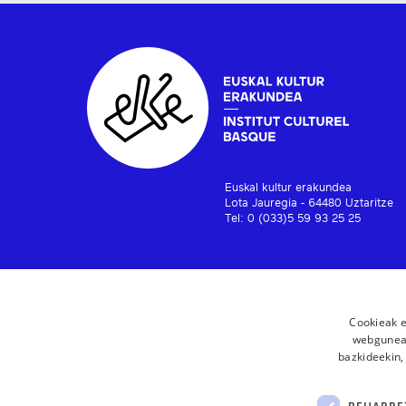
Euskal kultur erakundea
Lota Jauregia - 64480 Uztaritze
Tel: 0 (033)5 59 93 25 25
Cookieak e
webgunear
bazkideekin,