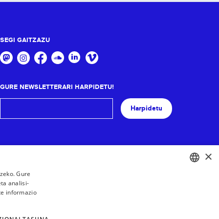
SEGI GAITZAZU
GURE NEWSLETTERARI HARPIDETU!
Harpidetu
×
tzeko. Gure
a analisi-
BASQUE
te informazio
FRENCH
SPANISH