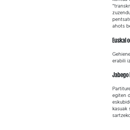
"transkr
zuzendu
pentsat
ahots b
Euskal 
Gehienet
erabili 
Jabego 
Partitu
egiten 
eskubid
kasuak 
sartzek