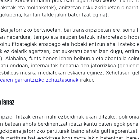
 euskal koru-kantuaren praktikan laguntzeko xedez. Funts ho
ketak eta moldaketak), anitzetan eskuizkribuetan oinarritu
gokipena, kantari talde jakin batentzat egina).
Bai jatorrizko bertsioetan, bai transkripzioetan ere, soinu
an nabardura, tempo eta iraupen batzuk interpretazio hobe
oinu fitxategiak erosoago eta hobeki entzun ahal izateko e
k ez delarik agertzen, bat aukeratu behar izan dugu, erritm
a). Alabaina, funts honen lehen helburua eta abantaila soin
tatu ondoan, internautak hedatua den jatorrizkoa (gehiene
sbil.eus musika mediatekari eskaera eginez. Xehetasun g
dearen garrantzizko zehaztasunak
irakur.
a lanaz
ripzio" hitzak erran-nahi ezberdinak ukan ditzake: polifon
n batean ahots berdinentzat idatzi kantu baten egokipena k
gokipena jatorrizko partiturak baino ahots guttiagorentzat
da partitura bat egokitzea koru mota jakin batentzat, bere