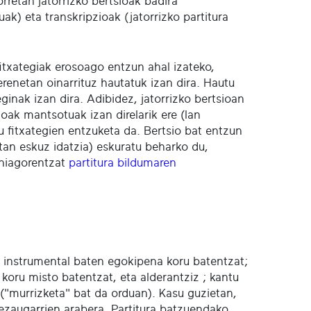
rretan jatorrizko bertsioak badira
ak) eta transkripzioak (jatorrizko partitura
 fitxategiak erosoago entzun ahal izateko,
renetan oinarrituz hautatuk izan dira. Hautu
ginak izan dira. Adibidez, jatorrizko bertsioan
oak mantsotuak izan direlarik ere (lan
u fitxategien entzuketa da. Bertsio bat entzun
tan eskuz idatzia) eskuratu beharko du,
ehiagorentzat
partitura bildumaren
ia instrumental baten egokipena koru batentzat;
oru misto batentzat, eta alderantziz ; kantu
 ("murrizketa" bat da orduan). Kasu guzietan,
 ezaugarrien arabera. Partitura batzuendako,