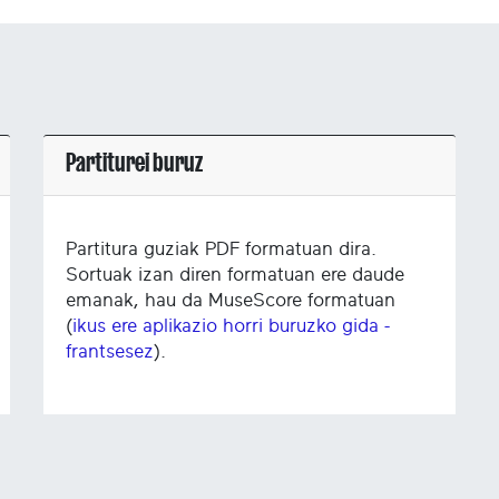
Partiturei buruz
Partitura guziak PDF formatuan dira.
Sortuak izan diren formatuan ere daude
emanak, hau da MuseScore formatuan
(
ikus ere aplikazio horri buruzko gida -
frantsesez
).