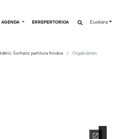
Euskara
AGENDA
ERREPERTORIOA
édéric Sorhaitz partitura fondoa
Orgabidetan