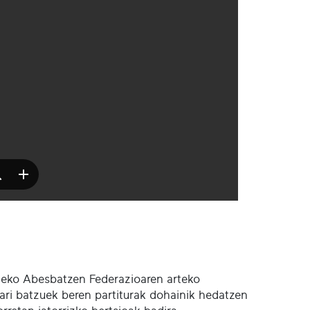
ldeko Abesbatzen Federazioaren arteko
ri batzuek beren partiturak dohainik hedatzen