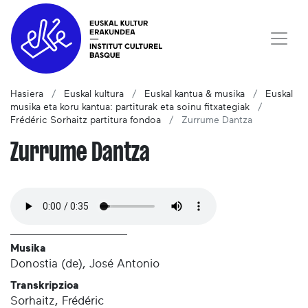
Hasiera
Euskal kultura
Euskal kantua & musika
Euskal
musika eta koru kantua: partiturak eta soinu fitxategiak
Frédéric Sorhaitz partitura fondoa
Zurrume Dantza
Zurrume Dantza
Musika
Donostia (de), José Antonio
Transkripzioa
Sorhaitz, Frédéric