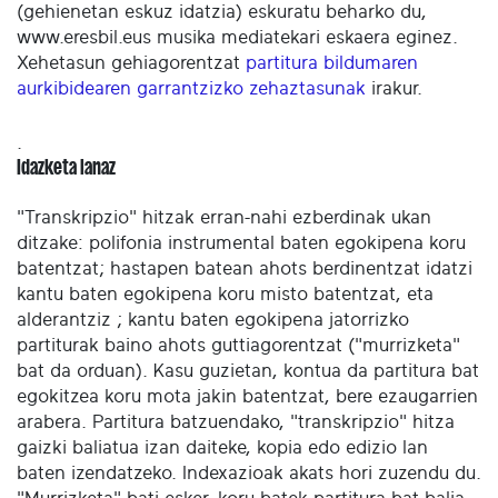
(gehienetan eskuz idatzia) eskuratu beharko du,
www.eresbil.eus musika mediatekari eskaera eginez.
Xehetasun gehiagorentzat
partitura bildumaren
aurkibidearen garrantzizko zehaztasunak
irakur.
.
Idazketa lanaz
"Transkripzio" hitzak erran-nahi ezberdinak ukan
ditzake: polifonia instrumental baten egokipena koru
batentzat; hastapen batean ahots berdinentzat idatzi
kantu baten egokipena koru misto batentzat, eta
alderantziz ; kantu baten egokipena jatorrizko
partiturak baino ahots guttiagorentzat ("murrizketa"
bat da orduan). Kasu guzietan, kontua da partitura bat
egokitzea koru mota jakin batentzat, bere ezaugarrien
arabera. Partitura batzuendako, "transkripzio" hitza
gaizki baliatua izan daiteke, kopia edo edizio lan
baten izendatzeko. Indexazioak akats hori zuzendu du.