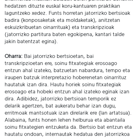
hedatzen dituzte euskal koru-kantuaren praktikan
laguntzeko xedez. Funts horretan jatorrizko bertsioak
badira (konposaketak eta moldaketak), anitzetan
eskuizkribuetan oinarrituak) eta transkripzioak
(jatorrizko partitura baten egokipena, kantari talde
jakin batentzat egina).
Oharra:
Bai jatorrizko bertsioetan, bai
transkripzioetan ere, soinu fitxategiak erosoago
entzun ahal izateko, batzuetan nabardura, tempo eta
iraupen batzuk interpretazio hoberenetan oinarrituz
hautatuk izan dira. Hautu horiek soinu fitxategiak
erosoago eta hobeki entzun ahal izateko eginak izan
dira. Adibidez, jatorrizko bertsioan temporik ez
delarik agertzen, bat aukeratu behar izan dugu,
erritmoak mantsotuak izan direlarik ere (lan artatsua).
Alabaina, funts honen lehen helburua eta abantaila
soinu fitxategien entzuketa da. Bertsio bat entzun eta
hautatu ondoan, internautak hedatua den jatorrizkoa