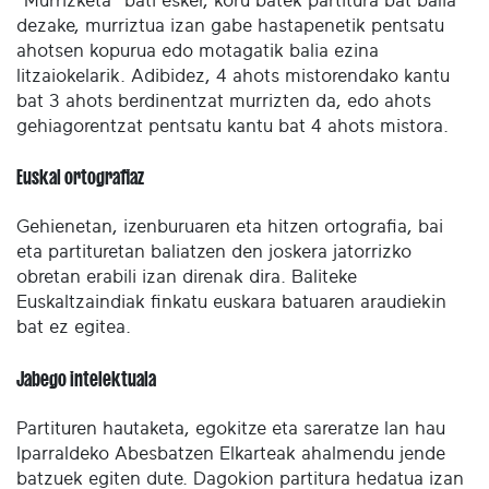
"Murrizketa" bati esker, koru batek partitura bat balia
dezake, murriztua izan gabe hastapenetik pentsatu
ahotsen kopurua edo motagatik balia ezina
litzaiokelarik. Adibidez, 4 ahots mistorendako kantu
bat 3 ahots berdinentzat murrizten da, edo ahots
gehiagorentzat pentsatu kantu bat 4 ahots mistora.
Euskal ortografiaz
Gehienetan, izenburuaren eta hitzen ortografia, bai
eta partituretan baliatzen den joskera jatorrizko
obretan erabili izan direnak dira. Baliteke
Euskaltzaindiak finkatu euskara batuaren araudiekin
bat ez egitea.
Jabego intelektuala
Partituren hautaketa, egokitze eta sareratze lan hau
Iparraldeko Abesbatzen Elkarteak ahalmendu jende
batzuek egiten dute. Dagokion partitura hedatua izan