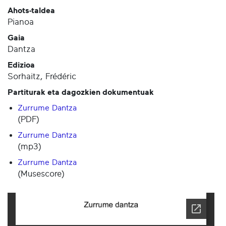
Ahots-taldea
Pianoa
Gaia
Dantza
Edizioa
Sorhaitz, Frédéric
Partiturak eta dagozkien dokumentuak
Zurrume Dantza
(PDF)
Zurrume Dantza
(mp3)
Zurrume Dantza
(Musescore)