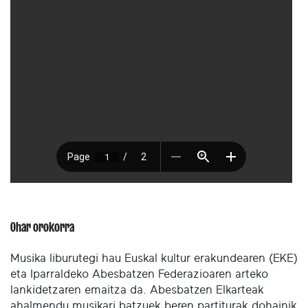
Ohar orokorra
Musika liburutegi hau Euskal kultur erakundearen (EKE)
eta Iparraldeko Abesbatzen Federazioaren arteko
lankidetzaren emaitza da. Abesbatzen Elkarteak
ahalmendu musikari batzuek beren partiturak dohainik