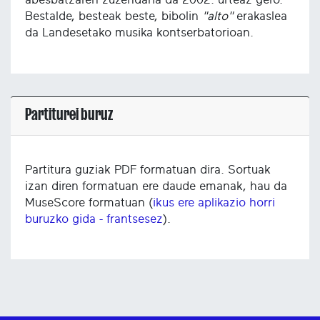
Bestalde, besteak beste, bibolin
"alto"
erakaslea
da Landesetako musika kontserbatorioan.
Partiturei buruz
Partitura guziak PDF formatuan dira. Sortuak
izan diren formatuan ere daude emanak, hau da
MuseScore formatuan (
ikus ere aplikazio horri
buruzko gida - frantsesez
).