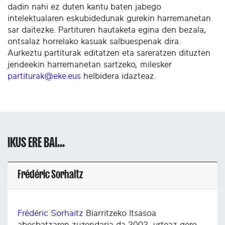
dadin nahi ez duten kantu baten jabego
intelektualaren eskubidedunak gurekin harremanetan
sar daitezke. Partituren hautaketa egina den bezala,
ontsalaz horrelako kasuak salbuespenak dira.
Aurkeztu partiturak editatzen eta sareratzen dituzten
jendeekin harremanetan sartzeko, milesker
partiturak@eke.eus
helbidera idazteaz.
IKUS ERE BAI...
Frédéric Sorhaitz
Frédéric Sorhaitz
Biarritzeko Itsasoa
abesbatzaren zuzendaria da 2002. urteaz gero.