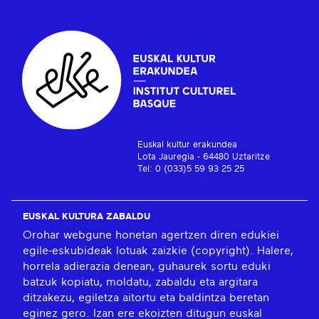
Euskal kultur erakundea
Lota Jauregia - 64480 Uztaritze
Tel: 0 (033)5 59 93 25 25
EUSKAL KULTURA ZABALDU
Orohar webgune honetan agertzen diren edukiei
egile-eskubideak lotuak zaizkie (copyright). Halere,
horrela adierazia denean, guhaurek sortu eduki
batzuk kopiatu, moldatu, zabaldu eta argitara
ditzakezu, egiletza aitortu eta baldintza beretan
eginez gero. Izan ere ekoizten ditugun euskal