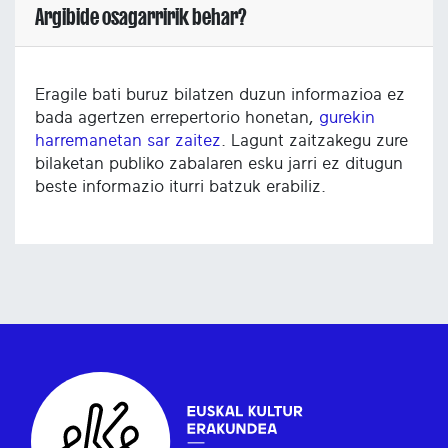
Argibide osagarririk behar?
Eragile bati buruz bilatzen duzun informazioa ez
bada agertzen errepertorio honetan,
gurekin
harremanetan sar zaitez
. Lagunt zaitzakegu zure
bilaketan publiko zabalaren esku jarri ez ditugun
beste informazio iturri batzuk erabiliz.