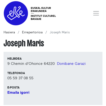
Hasiera
Errepertorioa
Joseph Maris
Joseph Maris
HELBIDEA
9 Chemin d'Ohonce
64220
Donibane Garazi
TELEFONOA
05 59 37 08 55
E-POSTA
Emaila igorri