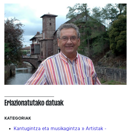
Erlazionatutako datuak
KATEGORIAK
Kantugintza eta musikagintza » Artistak -