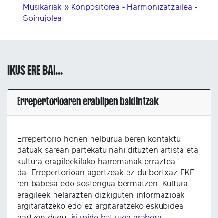
Musikariak » Konpositorea - Harmonizatzailea -
Soinujolea
IKUS ERE BAI...
Errepertorioaren erabilpen baldintzak
Errepertorio honen helburua beren kontaktu
datuak sarean partekatu nahi dituzten artista eta
kultura eragileekilako harremanak erraztea
da. Errepertorioan agertzeak ez du bortxaz EKE-
ren babesa edo sostengua bermatzen. Kultura
eragileek helarazten dizkiguten informazioak
argitaratzeko edo ez argitaratzeko eskubidea
hartzen dugu,
irizpide batzuen arabera
.