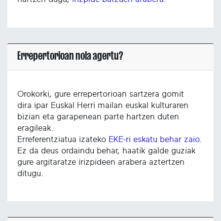
Errepertorioan nola agertu?
Orokorki, gure errepertorioan sartzera gomit
dira ipar Euskal Herri mailan euskal kulturaren
bizian eta garapenean parte hartzen duten
eragileak.
Erreferentziatua izateko
EKE-ri eskatu behar zaio
.
Ez da deus ordaindu behar, haatik galde guziak
gure argitaratze irizpideen arabera aztertzen
ditugu.