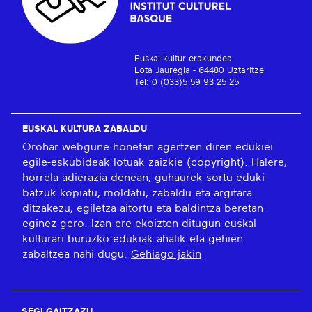
Euskal kultur erakundea
Lota Jauregia - 64480 Uztaritze
Tel: 0 (033)5 59 93 25 25
EUSKAL KULTURA ZABALDU
Orohar webgune honetan agertzen diren edukiei
egile-eskubideak lotuak zaizkie (copyright). Halere,
horrela adierazia denean, guhaurek sortu eduki
batzuk kopiatu, moldatu, zabaldu eta argitara
ditzakezu, egiletza aitortu eta baldintza beretan
eginez gero. Izan ere ekoizten ditugun euskal
kulturari buruzko edukiak ahalik eta gehien
zabaltzea nahi dugu.
Gehiago jakin
SEGI GAITZAZU