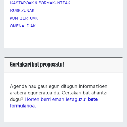
IKASTAROAK & FORMAKUNTZAK
IKUSKIZUNAK
KONTZERTUAK
OMENALDIAK
Gertakari bat proposatu!
Agenda hau gaur egun ditugun informazioen
arabera eguneratua da. Gertakari bat ahantzi
dugu?
Horren berri eman iezaguzu:
bete
formularioa.