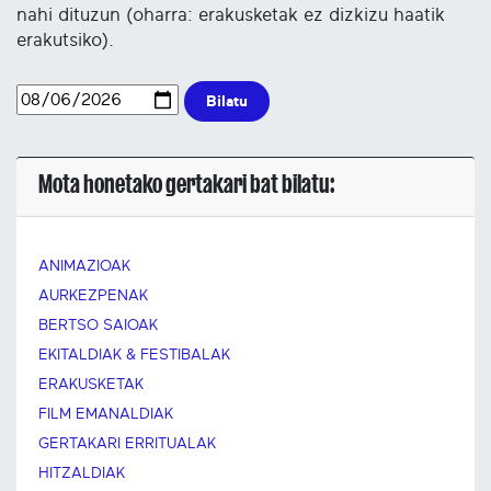
nahi dituzun (oharra: erakusketak ez dizkizu haatik
erakutsiko).
Bilatu
Mota honetako gertakari bat bilatu:
ANIMAZIOAK
AURKEZPENAK
BERTSO SAIOAK
EKITALDIAK & FESTIBALAK
ERAKUSKETAK
FILM EMANALDIAK
GERTAKARI ERRITUALAK
HITZALDIAK