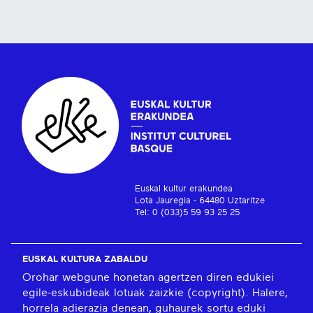
Euskal kultur erakundea
Lota Jauregia - 64480 Uztaritze
Tel: 0 (033)5 59 93 25 25
EUSKAL KULTURA ZABALDU
Orohar webgune honetan agertzen diren edukiei
egile-eskubideak lotuak zaizkie (copyright). Halere,
horrela adierazia denean, guhaurek sortu eduki