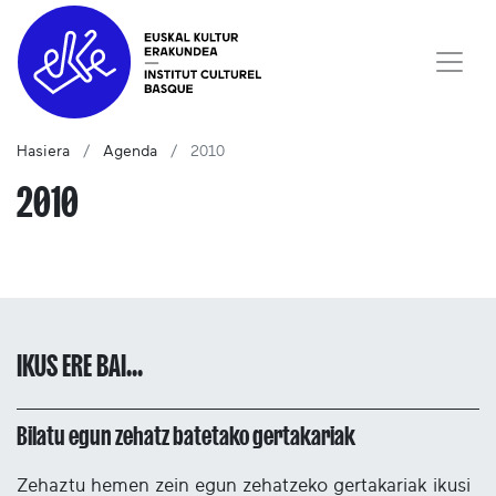
Hasiera
Agenda
2010
2010
IKUS ERE BAI...
Bilatu egun zehatz batetako gertakariak
Zehaztu hemen zein egun zehatzeko gertakariak ikusi