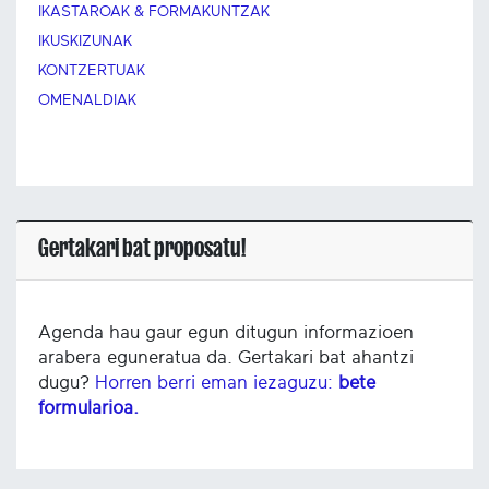
IKASTAROAK & FORMAKUNTZAK
IKUSKIZUNAK
KONTZERTUAK
OMENALDIAK
Gertakari bat proposatu!
Agenda hau gaur egun ditugun informazioen
arabera eguneratua da. Gertakari bat ahantzi
dugu?
Horren berri eman iezaguzu:
bete
formularioa.