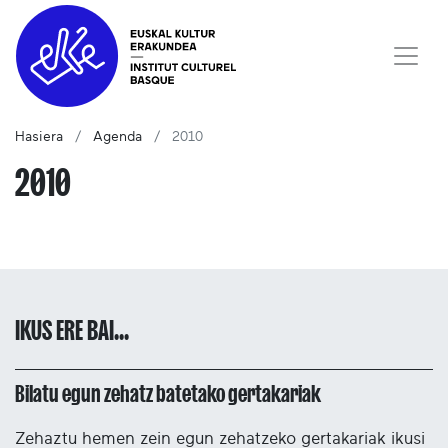
Hasiera
Agenda
2010
2010
IKUS ERE BAI...
Bilatu egun zehatz batetako gertakariak
Zehaztu hemen zein egun zehatzeko gertakariak ikusi