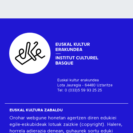
Euskal kultur erakundea
Lota Jauregia - 64480 Uztaritze
Tel: 0 (033)5 59 93 25 25
EUSKAL KULTURA ZABALDU
Orohar webgune honetan agertzen diren edukiei
egile-eskubideak lotuak zaizkie (copyright). Halere,
horrela adierazia denean, guhaurek sortu eduki