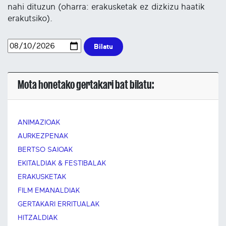
nahi dituzun (oharra: erakusketak ez dizkizu haatik
erakutsiko).
Bilatu
Mota honetako gertakari bat bilatu:
ANIMAZIOAK
AURKEZPENAK
BERTSO SAIOAK
EKITALDIAK & FESTIBALAK
ERAKUSKETAK
FILM EMANALDIAK
GERTAKARI ERRITUALAK
HITZALDIAK