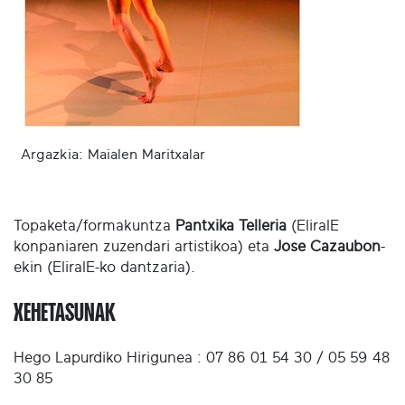
Argazkia: Maialen Maritxalar
Topaketa/formakuntza
Pantxika Telleria
(EliralE
konpaniaren zuzendari artistikoa) eta
Jose Cazaubon
-
ekin (EliralE-ko dantzaria).
XEHETASUNAK
Hego Lapurdiko Hirigunea :
07 86 01 54 30 / 05 59 48
30 85