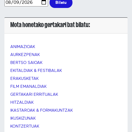
Bilatu
Mota honetako gertakari bat bilatu:
ANIMAZIOAK
AURKEZPENAK
BERTSO SAIOAK
EKITALDIAK & FESTIBALAK
ERAKUSKETAK
FILM EMANALDIAK
GERTAKARI ERRITUALAK
HITZALDIAK
IKASTAROAK & FORMAKUNTZAK
IKUSKIZUNAK
KONTZERTUAK