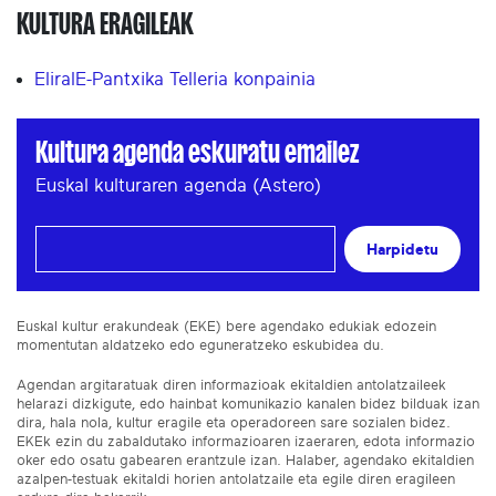
KULTURA ERAGILEAK
EliralE-Pantxika Telleria konpainia
Kultura agenda eskuratu emailez
Euskal kulturaren agenda (Astero)
Harpidetu
Euskal kultur erakundeak (EKE) bere agendako edukiak edozein
momentutan aldatzeko edo eguneratzeko eskubidea du.
Agendan argitaratuak diren informazioak ekitaldien antolatzaileek
helarazi dizkigute, edo hainbat komunikazio kanalen bidez bilduak izan
dira, hala nola, kultur eragile eta operadoreen sare sozialen bidez.
EKEk ezin du zabaldutako informazioaren izaeraren, edota informazio
oker edo osatu gabearen erantzule izan. Halaber, agendako ekitaldien
azalpen-testuak ekitaldi horien antolatzaile eta egile diren eragileen