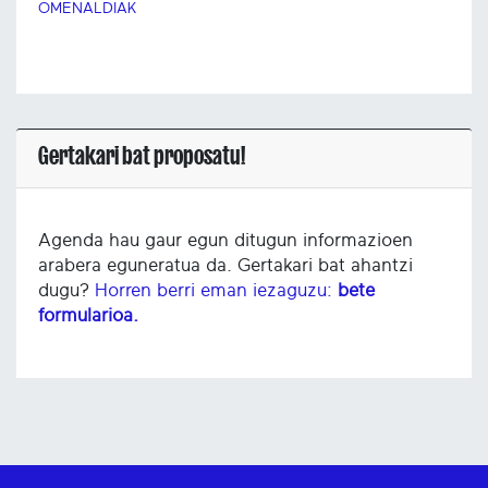
OMENALDIAK
Gertakari bat proposatu!
Agenda hau gaur egun ditugun informazioen
arabera eguneratua da. Gertakari bat ahantzi
dugu?
Horren berri eman iezaguzu:
bete
formularioa.