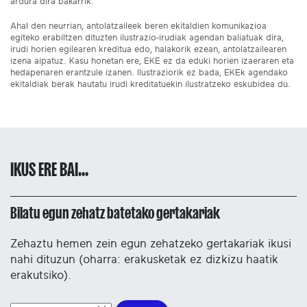
ardura dira bakarrik.
Ahal den neurrian, antolatzaileek beren ekitaldien komunikazioa
egiteko erabiltzen dituzten ilustrazio-irudiak agendan baliatuak dira,
irudi horien egilearen kreditua edo, halakorik ezean, antolatzailearen
izena aipatuz. Kasu honetan ere, EKE ez da eduki horien izaeraren eta
hedapenaren erantzule izanen. Ilustraziorik ez bada, EKEk agendako
ekitaldiak berak hautatu irudi kreditatuekin ilustratzeko eskubidea du.
IKUS ERE BAI...
Bilatu egun zehatz batetako gertakariak
Zehaztu hemen zein egun zehatzeko gertakariak ikusi
nahi dituzun (oharra: erakusketak ez dizkizu haatik
erakutsiko).