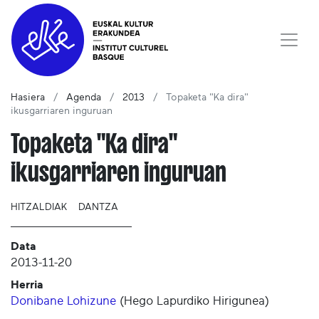
Hasiera
Agenda
2013
Topaketa "Ka dira"
ikusgarriaren inguruan
Topaketa "Ka dira"
ikusgarriaren inguruan
HITZALDIAK
DANTZA
Data
2013-11-20
Herria
Donibane Lohizune
(
Hego Lapurdiko Hirigunea
)