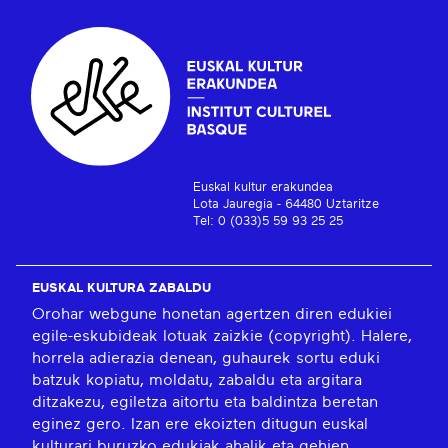
Euskal kultur erakundea
Lota Jauregia - 64480 Uztaritze
Tel: 0 (033)5 59 93 25 25
EUSKAL KULTURA ZABALDU
Orohar webgune honetan agertzen diren edukiei
egile-eskubideak lotuak zaizkie (copyright). Halere,
horrela adierazia denean, guhaurek sortu eduki
batzuk kopiatu, moldatu, zabaldu eta argitara
ditzakezu, egiletza aitortu eta baldintza beretan
eginez gero. Izan ere ekoizten ditugun euskal
kulturari buruzko edukiak ahalik eta gehien