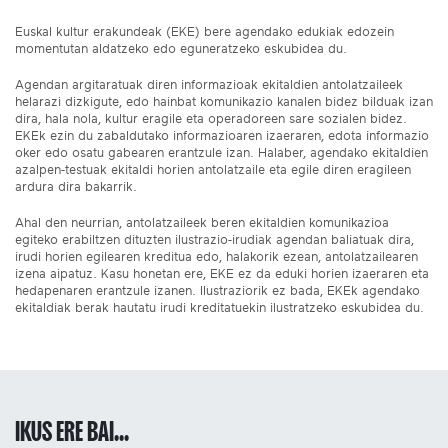
Euskal kultur erakundeak (EKE) bere agendako edukiak edozein
momentutan aldatzeko edo eguneratzeko eskubidea du.
Agendan argitaratuak diren informazioak ekitaldien antolatzaileek
helarazi dizkigute, edo hainbat komunikazio kanalen bidez bilduak izan
dira, hala nola, kultur eragile eta operadoreen sare sozialen bidez.
EKEk ezin du zabaldutako informazioaren izaeraren, edota informazio
oker edo osatu gabearen erantzule izan. Halaber, agendako ekitaldien
azalpen-testuak ekitaldi horien antolatzaile eta egile diren eragileen
ardura dira bakarrik.
Ahal den neurrian, antolatzaileek beren ekitaldien komunikazioa
egiteko erabiltzen dituzten ilustrazio-irudiak agendan baliatuak dira,
irudi horien egilearen kreditua edo, halakorik ezean, antolatzailearen
izena aipatuz. Kasu honetan ere, EKE ez da eduki horien izaeraren eta
hedapenaren erantzule izanen. Ilustraziorik ez bada, EKEk agendako
ekitaldiak berak hautatu irudi kreditatuekin ilustratzeko eskubidea du.
IKUS ERE BAI...