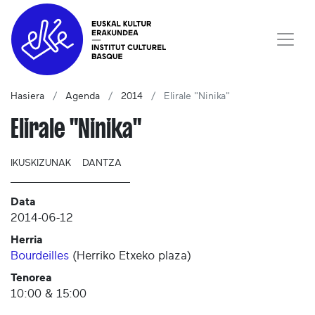
Hasiera
Agenda
2014
Elirale "Ninika"
Elirale "Ninika"
IKUSKIZUNAK
DANTZA
Data
2014-06-12
Herria
Bourdeilles
(
Herriko Etxeko plaza
)
Tenorea
10:00 & 15:00