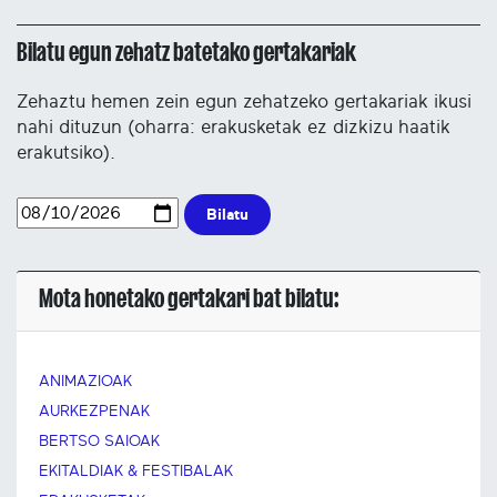
Bilatu egun zehatz batetako gertakariak
Zehaztu hemen zein egun zehatzeko gertakariak ikusi
nahi dituzun (oharra: erakusketak ez dizkizu haatik
erakutsiko).
Bilatu
Mota honetako gertakari bat bilatu:
ANIMAZIOAK
AURKEZPENAK
BERTSO SAIOAK
EKITALDIAK & FESTIBALAK