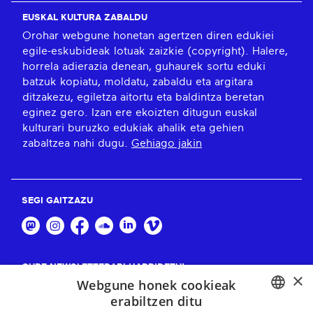
EUSKAL KULTURA ZABALDU
Orohar webgune honetan agertzen diren edukiei
egile-eskubideak lotuak zaizkie (copyright). Halere,
horrela adierazia denean, guhaurek sortu eduki
batzuk kopiatu, moldatu, zabaldu eta argitara
ditzakezu, egiletza aitortu eta baldintza beretan
eginez gero. Izan ere ekoizten ditugun euskal
kulturari buruzko edukiak ahalik eta gehien
zabaltzea nahi dugu.
Gehiago jakin
SEGI GAITZAZU
GURE NEWSLETTERARI HARPIDETU!
×
Webgune honek cookieak
Harpidetu
erabiltzen ditu