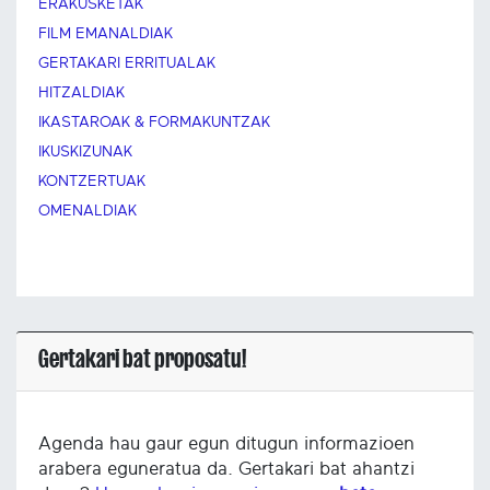
ERAKUSKETAK
FILM EMANALDIAK
GERTAKARI ERRITUALAK
HITZALDIAK
IKASTAROAK & FORMAKUNTZAK
IKUSKIZUNAK
KONTZERTUAK
OMENALDIAK
Gertakari bat proposatu!
Agenda hau gaur egun ditugun informazioen
arabera eguneratua da. Gertakari bat ahantzi