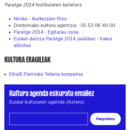
Paratge 2014
festibalaren karietara
Ninika - Aurkezpen fitxa
Dordoinako kultura agentzia : 05 53 06 40 00
Paratge 2014 - Egitarau osoa
Euskal dantza Paratge 2014 jaialdian - Irakur
albistea
KULTURA ERAGILEAK
EliralE-Pantxika Telleria konpainia
Kultura agenda eskuratu emailez
Euskal kulturaren agenda (Astero)
Harpidetu