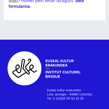
dugu?
Horren berri eman iezaguzu:
bete
formularioa.
Euskal kultur erakundea
Lota Jauregia - 64480 Uztaritze
Tel: 0 (033)5 59 93 25 25