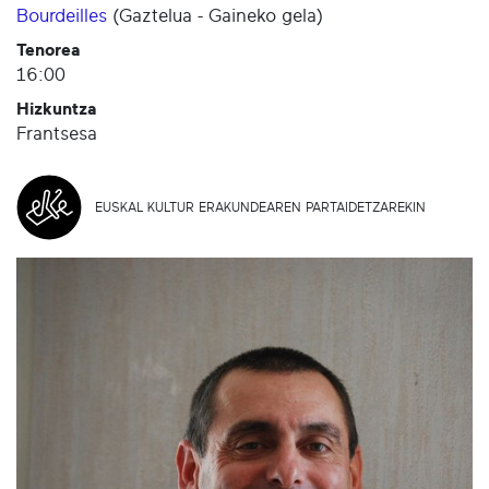
Bourdeilles
(
Gaztelua - Gaineko gela
)
Tenorea
16:00
Hizkuntza
Frantsesa
EUSKAL KULTUR ERAKUNDEAREN PARTAIDETZAREKIN