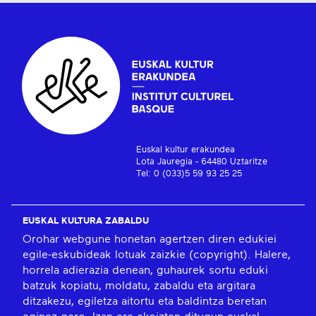
Euskal kultur erakundea
Lota Jauregia - 64480 Uztaritze
Tel: 0 (033)5 59 93 25 25
EUSKAL KULTURA ZABALDU
Orohar webgune honetan agertzen diren edukiei
egile-eskubideak lotuak zaizkie (copyright). Halere,
horrela adierazia denean, guhaurek sortu eduki
batzuk kopiatu, moldatu, zabaldu eta argitara
ditzakezu, egiletza aitortu eta baldintza beretan