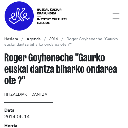
Hasiera
Agenda
2014
Roger Goyheneche "Gaurko
euskal dantza biharko ondarea ote ?"
Roger Goyheneche "Gaurko
euskal dantza biharko ondarea
ote ?"
HITZALDIAK
DANTZA
Data
2014-06-14
Herria