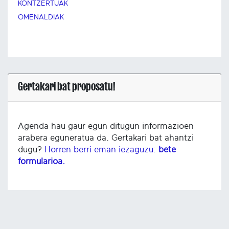
KONTZERTUAK
OMENALDIAK
Gertakari bat proposatu!
Agenda hau gaur egun ditugun informazioen
arabera eguneratua da. Gertakari bat ahantzi
dugu?
Horren berri eman iezaguzu:
bete
formularioa.