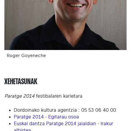
Roger Goyeneche
XEHETASUNAK
Paratge 2014
festibalaren karietara
Dordoinako kultura agentzia : 05 53 06 40 00
Paratge 2014 - Egitarau osoa
Euskal dantza Paratge 2014 jaialdian - Irakur
albistea