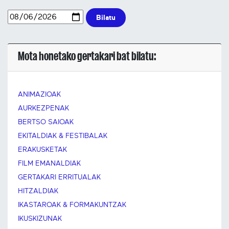
Bilatu
Mota honetako gertakari bat bilatu:
ANIMAZIOAK
AURKEZPENAK
BERTSO SAIOAK
EKITALDIAK & FESTIBALAK
ERAKUSKETAK
FILM EMANALDIAK
GERTAKARI ERRITUALAK
HITZALDIAK
IKASTAROAK & FORMAKUNTZAK
IKUSKIZUNAK