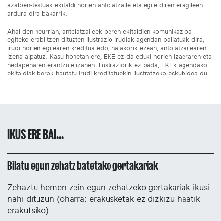
azalpen-testuak ekitaldi horien antolatzaile eta egile diren eragileen
ardura dira bakarrik.
Ahal den neurrian, antolatzaileek beren ekitaldien komunikazioa
egiteko erabiltzen dituzten ilustrazio-irudiak agendan baliatuak dira,
irudi horien egilearen kreditua edo, halakorik ezean, antolatzailearen
izena aipatuz. Kasu honetan ere, EKE ez da eduki horien izaeraren eta
hedapenaren erantzule izanen. Ilustraziorik ez bada, EKEk agendako
ekitaldiak berak hautatu irudi kreditatuekin ilustratzeko eskubidea du.
IKUS ERE BAI...
Bilatu egun zehatz batetako gertakariak
Zehaztu hemen zein egun zehatzeko gertakariak ikusi
nahi dituzun (oharra: erakusketak ez dizkizu haatik
erakutsiko).