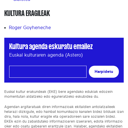
KULTURA ERAGILEAK
Roger Goyheneche
Kultura agenda eskuratu emailez
Euskal kulturaren agenda (Astero)
Harpidetu
Euskal kultur erakundeak (EKE) bere agendako edukiak edozein
momentutan aldatzeko edo eguneratzeko eskubidea du.
Agendan argitaratuak diren informazioak ekitaldien antolatzaileek
helarazi dizkigute, edo hainbat komunikazio kanalen bidez bilduak izan
dira, hala nola, kultur eragile eta operadoreen sare sozialen bidez.
EKEk ezin du zabaldutako informazioaren izaeraren, edota informazio
oker edo osatu gabearen erantzule izan. Halaber, agendako ekitaldien