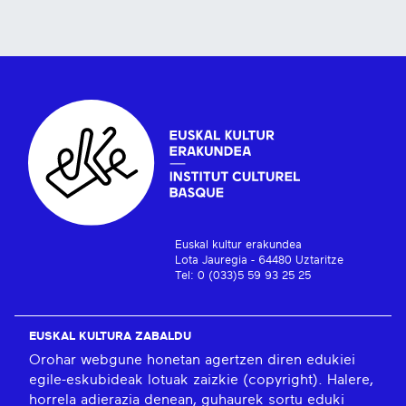
Euskal kultur erakundea
Lota Jauregia - 64480 Uztaritze
Tel: 0 (033)5 59 93 25 25
EUSKAL KULTURA ZABALDU
Orohar webgune honetan agertzen diren edukiei
egile-eskubideak lotuak zaizkie (copyright). Halere,
horrela adierazia denean, guhaurek sortu eduki