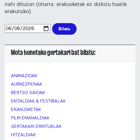
nahi dituzun (oharra: erakusketak ez dizkizu haatik
erakutsiko).
Bilatu
Mota honetako gertakari bat bilatu:
ANIMAZIOAK
AURKEZPENAK
BERTSO SAIOAK
EKITALDIAK & FESTIBALAK
ERAKUSKETAK
FILM EMANALDIAK
GERTAKARI ERRITUALAK
HITZALDIAK