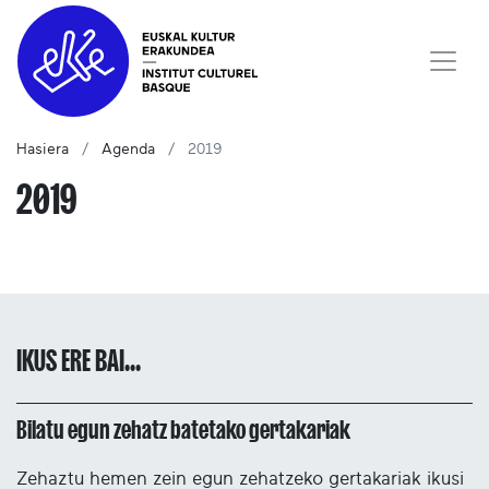
Hasiera
Agenda
2019
2019
IKUS ERE BAI...
Bilatu egun zehatz batetako gertakariak
Zehaztu hemen zein egun zehatzeko gertakariak ikusi