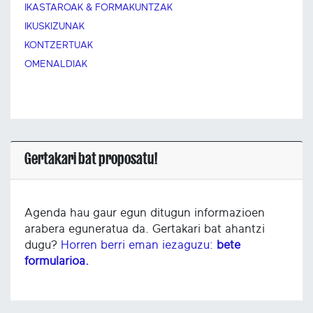
IKASTAROAK & FORMAKUNTZAK
IKUSKIZUNAK
KONTZERTUAK
OMENALDIAK
Gertakari bat proposatu!
Agenda hau gaur egun ditugun informazioen
arabera eguneratua da. Gertakari bat ahantzi
dugu?
Horren berri eman iezaguzu:
bete
formularioa.