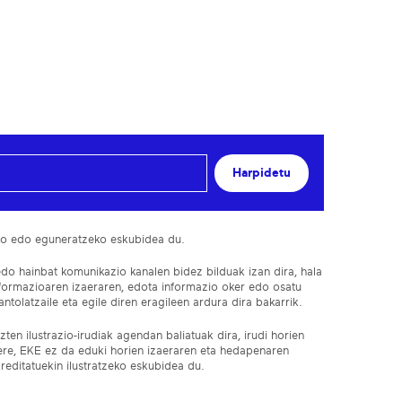
Harpidetu
ko edo eguneratzeko eskubidea du.
edo hainbat komunikazio kanalen bidez bilduak izan dira, hala
nformazioaren izaeraren, edota informazio oker edo osatu
ntolatzaile eta egile diren eragileen ardura dira bakarrik.
ten ilustrazio-irudiak agendan baliatuak dira, irudi horien
 ere, EKE ez da eduki horien izaeraren eta hedapenaren
reditatuekin ilustratzeko eskubidea du.