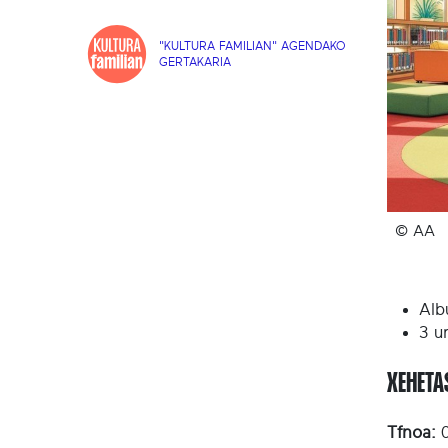
"KULTURA FAMILIAN" AGENDAKO
GERTAKARIA
© AA
Alb
3 ur
XEHET
Tfnoa:
0