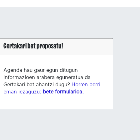
Gertakari bat proposatu!
Agenda hau gaur egun ditugun
informazioen arabera eguneratua da.
Gertakari bat ahantzi dugu?
Horren berri
eman iezaguzu:
bete formularioa.