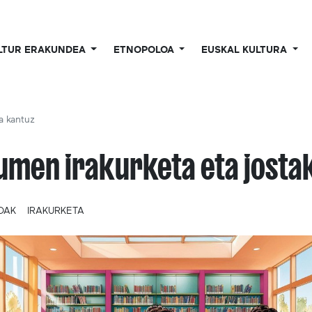
LTUR ERAKUNDEA
ETNOPOLOA
EUSKAL KULTURA
a kantuz
umen irakurketa eta josta
OAK
IRAKURKETA