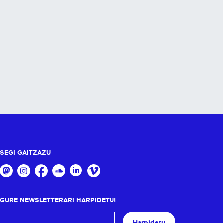
SEGI GAITZAZU
GURE NEWSLETTERARI HARPIDETU!
Harpidetu