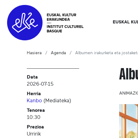
EUSKAL KU
Hasiera
Agenda
Albumen irakurketa eta jostaket
Alb
Data
2026-07-15
Herria
ANIMAZI
Kanbo
(
Mediateka
)
Tenorea
10:30
Prezioa
Urririk