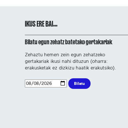
IKUS ERE BAI...
Bilatu egun zehatz batetako gertakariak
Zehaztu hemen zein egun zehatzeko
gertakariak ikusi nahi dituzun (oharra:
erakusketak ez dizkizu haatik erakutsiko).
Bilatu