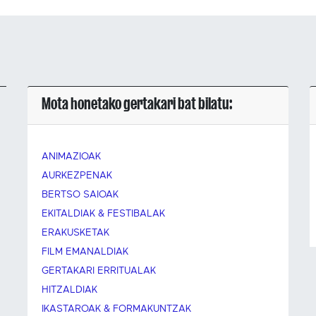
Mota honetako gertakari bat bilatu:
ANIMAZIOAK
AURKEZPENAK
BERTSO SAIOAK
EKITALDIAK & FESTIBALAK
ERAKUSKETAK
FILM EMANALDIAK
GERTAKARI ERRITUALAK
HITZALDIAK
IKASTAROAK & FORMAKUNTZAK