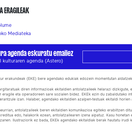
A ERAGILEAK
plume
ko Mediateka
ura agenda eskuratu emailez
l kulturaren agenda (Astero)
ltur erakundeak (EKE) bere agendako edukiak edozein momentutan aldatze
gitaratuak diren informazioak ekitaldien antolatzaileek helarazi dizkigute, 
ur eragile eta operadoreen sare sozialen bidez. EKEk ezin du zabaldutako i
rantzule izan. Halaber, agendako ekitaldien azalpen-testuak ekitaldi horien a
eurrian, antolatzaileek beren ekitaldien komunikazioa egiteko erabiltzen dituz
kreditua edo, halakorik ezean, antolatzailearen izena aipatuz. Kasu honetan
izanen. Ilustraziorik ez bada, EKEk agendako ekitaldiak berak hautatu irudi k