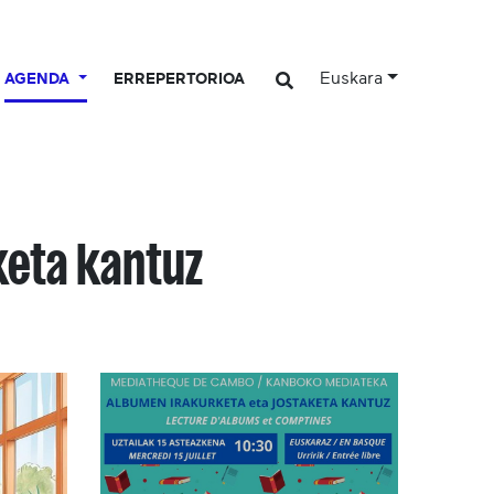
Euskara
AGENDA
ERREPERTORIOA
keta kantuz