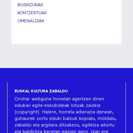
IKUSKIZUNAK
KONTZERTUAK
OMENALDIAK
EUSKAL KULTURA ZABALDU
Orohar webgune honetan agertzen diren
edukiei egile-eskubideak lotuak zaizkie
(copyright). Halere, horrela adierazia denean,
guhaurek sortu eduki batzuk kopiatu, moldatu,
zabaldu eta argitara ditzakezu, egiletza aitortu
eta baldintza beretan eginez gero. Izan ere