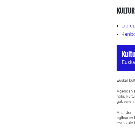
KULTUR
Libre
Kanbo
Kult
Euska
Euskal ku
Agendan ar
nola, kult
gabearen e
Ahal den n
egilearen 
erantzule 