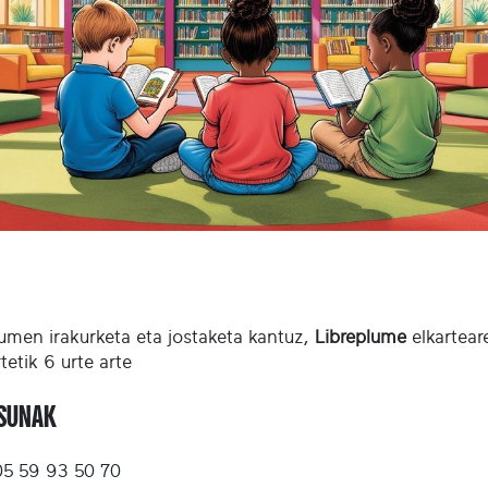
umen irakurketa eta jostaketa kantuz,
Libreplume
elkartear
tetik 6 urte arte
ASUNAK
5 59 93 50 70