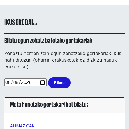
IKUS ERE BAI...
Bilatu egun zehatz batetako gertakariak
Zehaztu hemen zein egun zehatzeko gertakariak ikusi
nahi dituzun (oharra: erakusketak ez dizkizu haatik
erakutsiko).
Bilatu
Mota honetako gertakari bat bilatu:
ANIMAZIOAK