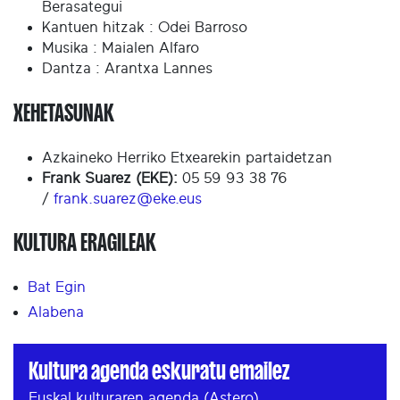
Berasategui
Kantuen hitzak : Odei Barroso
Musika : Maialen Alfaro
Dantza : Arantxa Lannes
XEHETASUNAK
Azkaineko Herriko Etxearekin partaidetzan
Frank Suarez (EKE):
05 59 93 38 76
/
frank.suarez@eke.eus
KULTURA ERAGILEAK
Bat Egin
Alabena
Kultura agenda eskuratu emailez
Euskal kulturaren agenda (Astero)