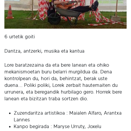
6 urtetik goiti
Dantza, antzerki, musika eta kantua
Lore baratzezaina da eta bere lanean eta ohiko
mekanismoetan buru belarri murgildua da. Dena
kontrolpean du, hori da, behintzat, berak uste
duena... Poliki poliki, Lorek zerbait hautemaiten du
urrunera, eta beregandik hurbilago gero. Horrek bere
lanean eta bizitzan traba sortzen dio.
Zuzendaritza artistikoa : Maialen Alfaro, Arantxa
Lannes
Kanpo begirada : Maryse Urruty, Joxelu