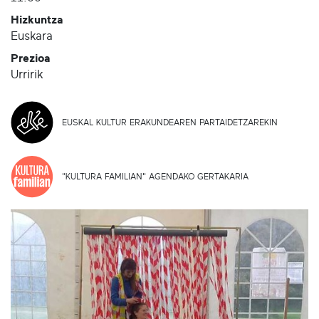
Hizkuntza
Euskara
Prezioa
Urririk
EUSKAL KULTUR ERAKUNDEAREN PARTAIDETZAREKIN
"KULTURA FAMILIAN" AGENDAKO GERTAKARIA