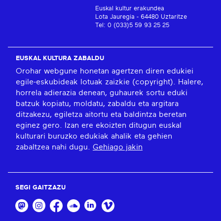
Euskal kultur erakundea
Lota Jauregia - 64480 Uztaritze
Tel: 0 (033)5 59 93 25 25
EUSKAL KULTURA ZABALDU
Orohar webgune honetan agertzen diren edukiei
egile-eskubideak lotuak zaizkie (copyright). Halere,
horrela adierazia denean, guhaurek sortu eduki
batzuk kopiatu, moldatu, zabaldu eta argitara
ditzakezu, egiletza aitortu eta baldintza beretan
eginez gero. Izan ere ekoizten ditugun euskal
kulturari buruzko edukiak ahalik eta gehien
zabaltzea nahi dugu.
Gehiago jakin
SEGI GAITZAZU