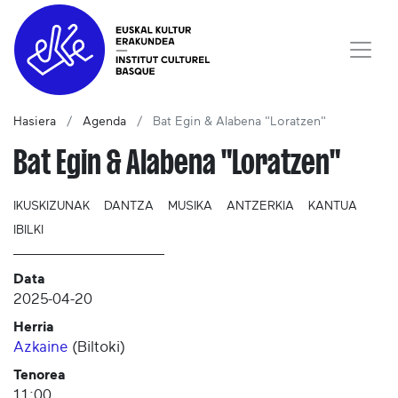
Hasiera
Agenda
Bat Egin & Alabena "Loratzen"
Bat Egin & Alabena "Loratzen"
IKUSKIZUNAK
DANTZA
MUSIKA
ANTZERKIA
KANTUA
IBILKI
Data
2025-04-20
Herria
Azkaine
(
Biltoki
)
Tenorea
11:00