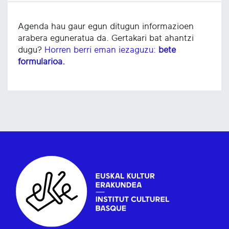
Agenda hau gaur egun ditugun informazioen
arabera eguneratua da. Gertakari bat ahantzi
dugu?
Horren berri eman iezaguzu:
bete
formularioa.