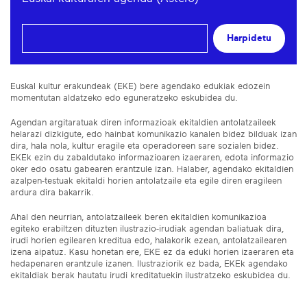
Harpidetu
Euskal kultur erakundeak (EKE) bere agendako edukiak edozein
momentutan aldatzeko edo eguneratzeko eskubidea du.
Agendan argitaratuak diren informazioak ekitaldien antolatzaileek
helarazi dizkigute, edo hainbat komunikazio kanalen bidez bilduak izan
dira, hala nola, kultur eragile eta operadoreen sare sozialen bidez.
EKEk ezin du zabaldutako informazioaren izaeraren, edota informazio
oker edo osatu gabearen erantzule izan. Halaber, agendako ekitaldien
azalpen-testuak ekitaldi horien antolatzaile eta egile diren eragileen
ardura dira bakarrik.
Ahal den neurrian, antolatzaileek beren ekitaldien komunikazioa
egiteko erabiltzen dituzten ilustrazio-irudiak agendan baliatuak dira,
irudi horien egilearen kreditua edo, halakorik ezean, antolatzailearen
izena aipatuz. Kasu honetan ere, EKE ez da eduki horien izaeraren eta
hedapenaren erantzule izanen. Ilustraziorik ez bada, EKEk agendako
ekitaldiak berak hautatu irudi kreditatuekin ilustratzeko eskubidea du.