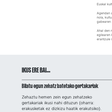
Euskal ku
Agendan ar
nola, kult
gabearen e
Ahal den n
egilearen 
erantzule 
IKUS ERE BAI...
Bilatu egun zehatz batetako gertakariak
Zehaztu hemen zein egun zehatzeko
gertakariak ikusi nahi dituzun (oharra:
erakusketak ez dizkizu haatik erakutsiko).