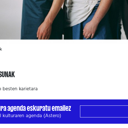
k
ASUNAK
ko besten karietara
ura agenda eskuratu emailez
l kulturaren agenda (Astero)