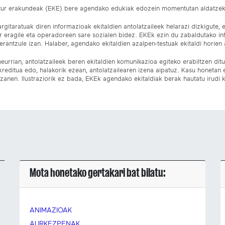
ltur erakundeak (EKE) bere agendako edukiak edozein momentutan aldatze
gitaratuak diren informazioak ekitaldien antolatzaileek helarazi dizkigute, 
ur eragile eta operadoreen sare sozialen bidez. EKEk ezin du zabaldutako i
rantzule izan. Halaber, agendako ekitaldien azalpen-testuak ekitaldi horien a
eurrian, antolatzaileek beren ekitaldien komunikazioa egiteko erabiltzen dituz
kreditua edo, halakorik ezean, antolatzailearen izena aipatuz. Kasu honetan
izanen. Ilustraziorik ez bada, EKEk agendako ekitaldiak berak hautatu irudi k
Mota honetako gertakari bat bilatu:
ANIMAZIOAK
AURKEZPENAK