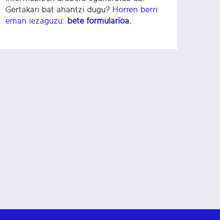
Gertakari bat ahantzi dugu?
Horren berri
eman iezaguzu:
bete formularioa.