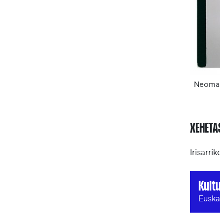
Neoma
XEHET
Irisarri
Kult
Euska