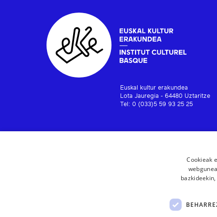
Euskal kultur erakundea
Lota Jauregia - 64480 Uztaritze
Tel: 0 (033)5 59 93 25 25
Cookieak e
webgunear
bazkideekin,
BEHARRE