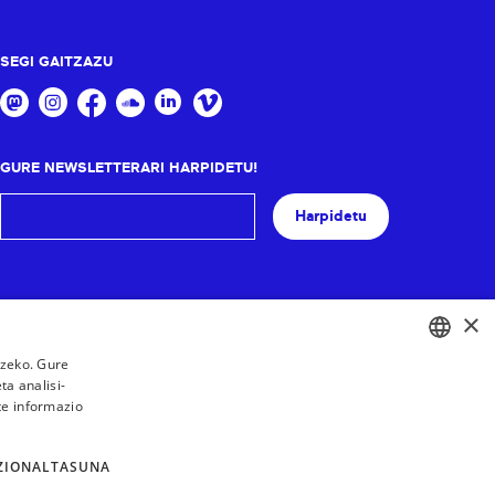
SEGI GAITZAZU
GURE NEWSLETTERARI HARPIDETU!
Harpidetu
×
tzeko. Gure
a analisi-
BASQUE
te informazio
FRENCH
SPANISH
ZIONALTASUNA