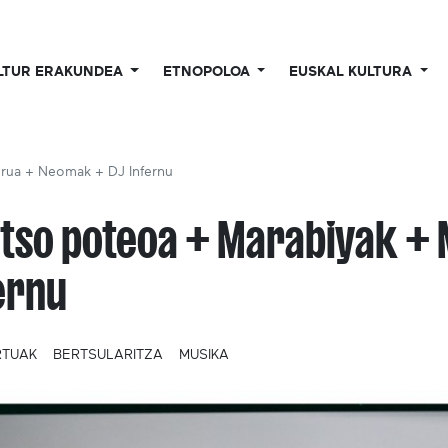
LTUR ERAKUNDEA
ETNOPOLOA
EUSKAL KULTURA
irua + Neomak + DJ Infernu
tso poteoa + Marabiyak + 
ernu
RTUAK
BERTSULARITZA
MUSIKA