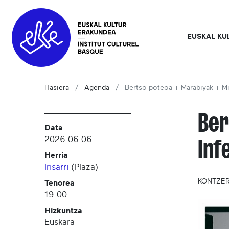
EUSKAL KU
Hasiera
Agenda
Bertso poteoa + Marabiyak + M
Ber
Data
2026-06-06
Inf
Herria
Irisarri
(
Plaza
)
KONTZE
Tenorea
19:00
Hizkuntza
Euskara