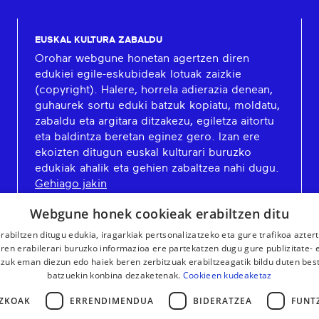
EUSKAL KULTURA ZABALDU
Orohar webgune honetan agertzen diren
edukiei egile-eskubideak lotuak zaizkie
(copyright). Halere, horrela adierazia denean,
guhaurek sortu eduki batzuk kopiatu, moldatu,
zabaldu eta argitara ditzakezu, egiletza aitortu
eta baldintza beretan eginez gero. Izan ere
ekoizten ditugun euskal kulturari buruzko
edukiak ahalik eta gehien zabaltzea nahi dugu.
Gehiago jakin
Webgune honek cookieak erabiltzen ditu
rabiltzen ditugu edukia, iragarkiak pertsonalizatzeko eta gure trafikoa azter
en erabilerari buruzko informazioa ere partekatzen dugu gure publizitate- et
 zuk eman diezun edo haiek beren zerbitzuak erabiltzeagatik bildu duten bes
batzuekin konbina dezaketenak.
Cookieen kudeaketaz
ZKOAK
ERRENDIMENDUA
BIDERATZEA
FUNT