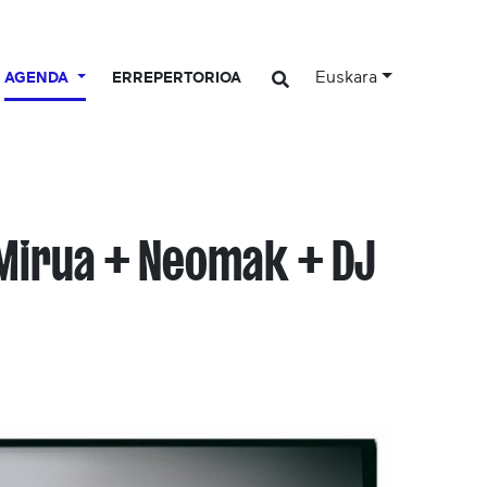
Euskara
AGENDA
ERREPERTORIOA
Mirua + Neomak + DJ