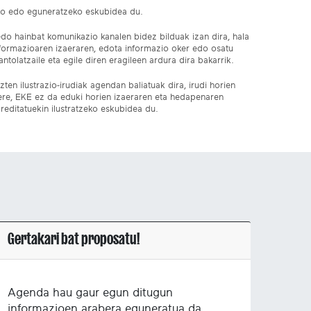
ko edo eguneratzeko eskubidea du.
edo hainbat komunikazio kanalen bidez bilduak izan dira, hala
nformazioaren izaeraren, edota informazio oker edo osatu
ntolatzaile eta egile diren eragileen ardura dira bakarrik.
ten ilustrazio-irudiak agendan baliatuak dira, irudi horien
 ere, EKE ez da eduki horien izaeraren eta hedapenaren
reditatuekin ilustratzeko eskubidea du.
Gertakari bat proposatu!
Agenda hau gaur egun ditugun
informazioen arabera eguneratua da.