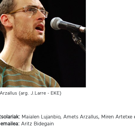
rzallus (arg. J.Larre - EKE)
tsolariak:
Maialen Lujanbio, Amets Arzallus, Miren Artetxe 
 emailea:
Aritz Bidegain