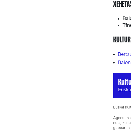
XEHET
Bai
Tfn
KULTUR
Berts
Baion
Kult
Euska
Euskal ku
Agendan ar
nola, kult
gabearen e