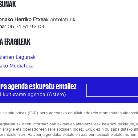
ASUNAK
onako Herriko Etxea
k antolaturik
oa:
06 31 51 92 03
A ERAGILEAK
ularien Lagunak
ako Mediateka
ura agenda eskuratu emailez
l kulturaren agenda (Astero)
ltur erakundeak (EKE) bere agendako edukiak edozein momentutan aldatze
gitaratuak diren informazioak ekitaldien antolatzaileek helarazi dizkigute, 
ur eragile eta operadoreen sare sozialen bidez. EKEk ezin du zabaldutako i
rantzule izan. Halaber, agendako ekitaldien azalpen-testuak ekitaldi horien a