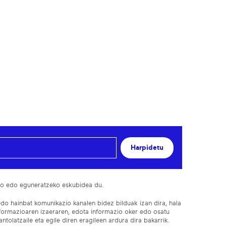
Harpidetu
ko edo eguneratzeko eskubidea du.
edo hainbat komunikazio kanalen bidez bilduak izan dira, hala
nformazioaren izaeraren, edota informazio oker edo osatu
ntolatzaile eta egile diren eragileen ardura dira bakarrik.