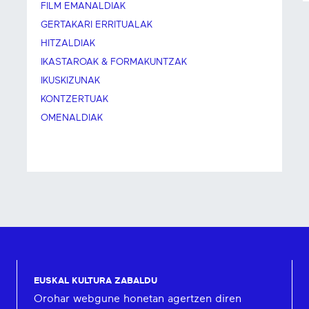
FILM EMANALDIAK
GERTAKARI ERRITUALAK
HITZALDIAK
IKASTAROAK & FORMAKUNTZAK
IKUSKIZUNAK
KONTZERTUAK
OMENALDIAK
EUSKAL KULTURA ZABALDU
Orohar webgune honetan agertzen diren