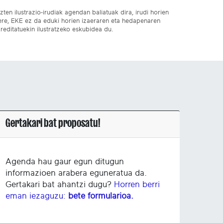
ten ilustrazio-irudiak agendan baliatuak dira, irudi horien
 ere, EKE ez da eduki horien izaeraren eta hedapenaren
reditatuekin ilustratzeko eskubidea du.
Gertakari bat proposatu!
Agenda hau gaur egun ditugun
informazioen arabera eguneratua da.
Gertakari bat ahantzi dugu?
Horren berri
eman iezaguzu:
bete formularioa.