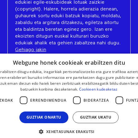
edukiei egile-eskubideak lotuak zaizkie
(copyright). Halere, horrela adierazia denean,
guhaurek sortu eduki batzuk kopiatu, moldatu,
zabaldu eta argitara ditzakezu, egiletza aitortu
eta baldintza beretan eginez gero. Izan ere
ekoizten ditugun euskal kulturari buruzko
edukiak ahalik eta gehien zabaltzea nahi dugu.
Gehiago jakin
Webgune honek cookieak erabiltzen ditu
rabiltzen ditugu edukia, iragarkiak pertsonalizatzeko eta gure trafikoa azter
en erabilerari buruzko informazioa ere partekatzen dugu gure publizitate- et
 zuk eman diezun edo haiek beren zerbitzuak erabiltzeagatik bildu duten bes
batzuekin konbina dezaketenak.
Cookieen kudeaketaz
ZKOAK
ERRENDIMENDUA
BIDERATZEA
FUNT
GUZTIAK ONARTU
GUZTIAK UKATU
XEHETASUNAK ERAKUTSI
LEGE OHARRA
KONTAKTUA