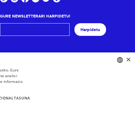
GURE NEWSLETTERARI HARPIDETU!
Harpidetu
×
tzeko. Gure
a analisi-
BASQUE
te informazio
FRENCH
SPANISH
ZIONALTASUNA
ENGLISH