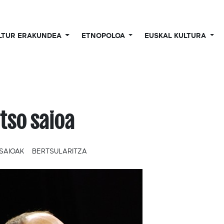
LTUR ERAKUNDEA
ETNOPOLOA
EUSKAL KULTURA
tso saioa
SAIOAK
BERTSULARITZA