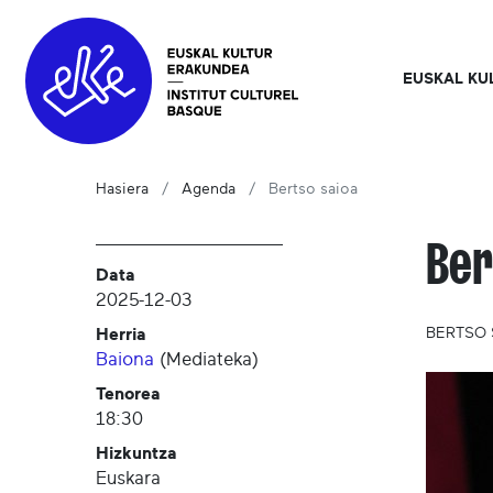
EUSKAL KU
Hasiera
Agenda
Bertso saioa
Ber
Data
2025-12-03
Herria
BERTSO 
Baiona
(
Mediateka
)
Tenorea
18:30
Hizkuntza
Euskara