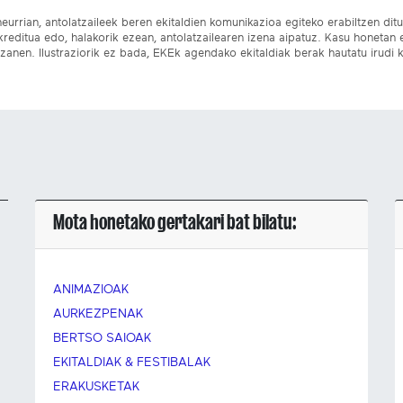
eurrian, antolatzaileek beren ekitaldien komunikazioa egiteko erabiltzen dituz
kreditua edo, halakorik ezean, antolatzailearen izena aipatuz. Kasu honetan
izanen. Ilustraziorik ez bada, EKEk agendako ekitaldiak berak hautatu irudi k
Mota honetako gertakari bat bilatu:
ANIMAZIOAK
AURKEZPENAK
BERTSO SAIOAK
EKITALDIAK & FESTIBALAK
ERAKUSKETAK