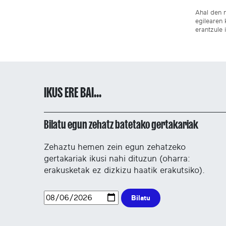
Ahal den n
egilearen 
erantzule 
IKUS ERE BAI...
Bilatu egun zehatz batetako gertakariak
Zehaztu hemen zein egun zehatzeko
gertakariak ikusi nahi dituzun (oharra:
erakusketak ez dizkizu haatik erakutsiko).
Bilatu