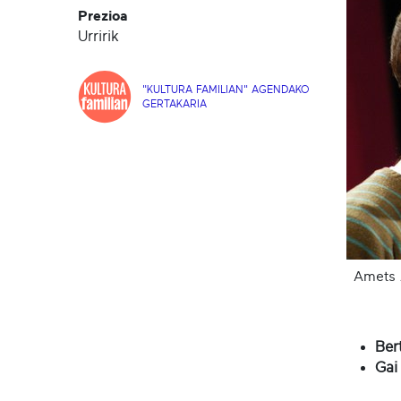
Prezioa
Urririk
"KULTURA FAMILIAN" AGENDAKO
GERTAKARIA
Amets A
Ber
Gai