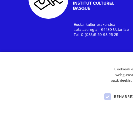
Euskal kultur erakundea
Lota Jauregia - 64480 Uztaritze
Tel: 0 (033)5 59 93 25 25
Cookieak e
webgunear
bazkideekin,
BEHARRE