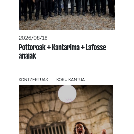
2026/08/18
Pottoroak + Kantarima + Lafosse
anaiak
KONTZERTUAK
KORU KANTUA