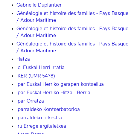
Gabrielle Duplantier
Généalogie et histoire des familles - Pays Basque
/ Adour Maritime
Généalogie et histoire des familles - Pays Basque
/ Adour Maritime
Généalogie et histoire des familles - Pays Basque
/ Adour Maritime
Hatza
Ici Euskal Herri Irratia
IKER (UMR-5478)
Ipar Euskal Herriko garapen kontseilua
Ipar Euskal Herriko Hitza - Berria
Ipar Orratza
Iparraldeko Kontserbatorioa
Iparraldeko orkestra
Iru Errege argitaletxea