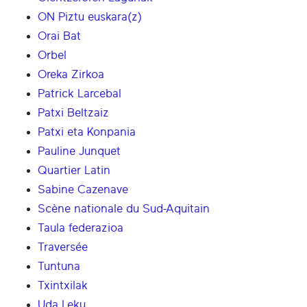
ON Piztu euskara(z)
Orai Bat
Orbel
Oreka Zirkoa
Patrick Larcebal
Patxi Beltzaiz
Patxi eta Konpania
Pauline Junquet
Quartier Latin
Sabine Cazenave
Scène nationale du Sud-Aquitain
Taula federazioa
Traversée
Tuntuna
Txintxilak
Uda Leku