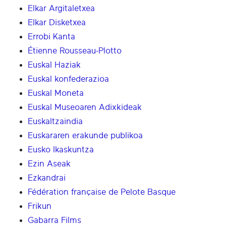
Elkar Argitaletxea
Elkar Disketxea
Errobi Kanta
Étienne Rousseau-Plotto
Euskal Haziak
Euskal konfederazioa
Euskal Moneta
Euskal Museoaren Adixkideak
Euskaltzaindia
Euskararen erakunde publikoa
Eusko Ikaskuntza
Ezin Aseak
Ezkandrai
Fédération française de Pelote Basque
Frikun
Gabarra Films