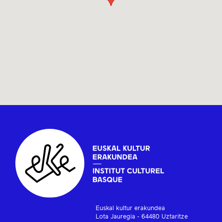
Euskal kultur erakundea
Lota Jauregia - 64480 Uztaritze