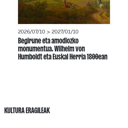
2026/07/10 > 2027/01/10
Begirune eta amodiozko
monumentua. Wilhelm von
Humboldt eta Euskal Herria 1800ean
KULTURA ERAGILEAK