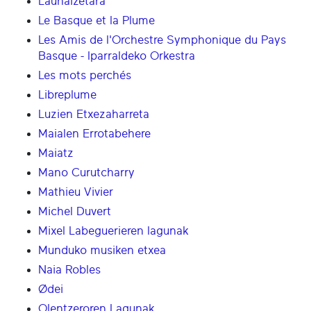
Lauhaizetara
Le Basque et la Plume
Les Amis de l'Orchestre Symphonique du Pays
Basque - Iparraldeko Orkestra
Les mots perchés
Libreplume
Luzien Etxezaharreta
Maialen Errotabehere
Maiatz
Mano Curutcharry
Mathieu Vivier
Michel Duvert
Mixel Labeguerieren lagunak
Munduko musiken etxea
Naia Robles
Ødei
Olentzeroren Lagunak