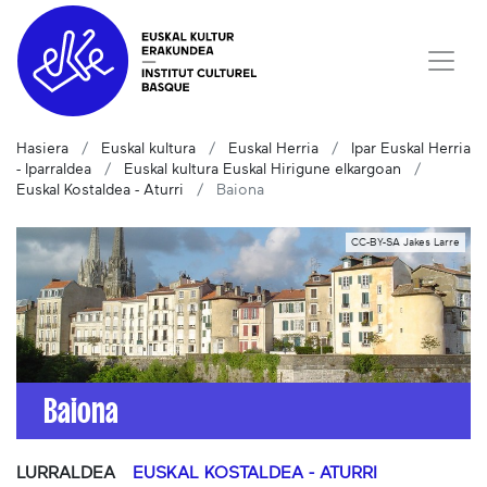
Hasiera
Euskal kultura
Euskal Herria
Ipar Euskal Herria
- Iparraldea
Euskal kultura Euskal Hirigune elkargoan
Euskal Kostaldea - Aturri
Baiona
CC-BY-SA Jakes Larre
Baiona
LURRALDEA
EUSKAL KOSTALDEA - ATURRI