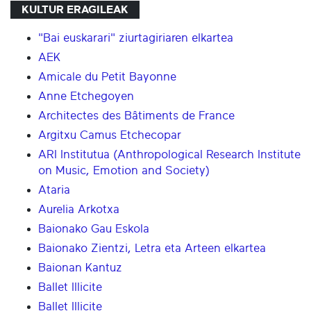
KULTUR ERAGILEAK
"Bai euskarari" ziurtagiriaren elkartea
AEK
Amicale du Petit Bayonne
Anne Etchegoyen
Architectes des Bâtiments de France
Argitxu Camus Etchecopar
ARI Institutua (Anthropological Research Institute
on Music, Emotion and Society)
Ataria
Aurelia Arkotxa
Baionako Gau Eskola
Baionako Zientzi, Letra eta Arteen elkartea
Baionan Kantuz
Ballet Illicite
Ballet Illicite