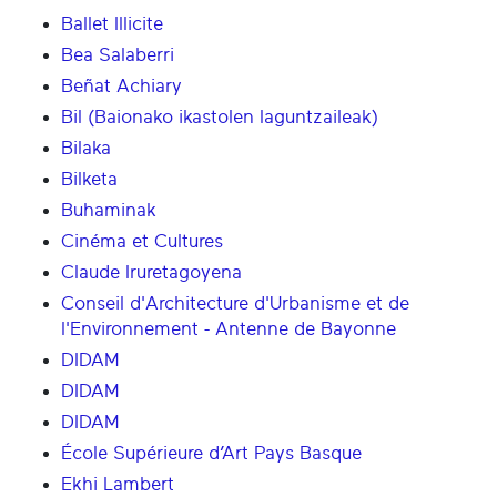
Ballet Illicite
Bea Salaberri
Beñat Achiary
Bil (Baionako ikastolen laguntzaileak)
Bilaka
Bilketa
Buhaminak
Cinéma et Cultures
Claude Iruretagoyena
Conseil d'Architecture d'Urbanisme et de
l'Environnement - Antenne de Bayonne
DIDAM
DIDAM
DIDAM
École Supérieure d’Art Pays Basque
Ekhi Lambert