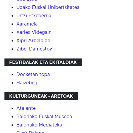
Udako Euskal Unibertsitatea
Urtzi Etxeberria
Xaramela
Xarles Videgain
Xipri Arbelbide
Zibel Damestoy
FESTIBALAK ETA EKITALDIAK
Docketan topa
Haizebegi
KULTURGUNEAK - ARETOAK
Atalante
Baionako Euskal Museoa
Baionako Mediateka