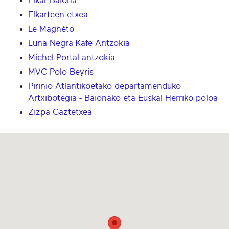
Elkar Baiona
Elkarteen etxea
Le Magnéto
Luna Negra Kafe Antzokia
Michel Portal antzokia
MVC Polo Beyris
Pirinio Atlantikoetako departamenduko
Artxibotegia - Baionako eta Euskal Herriko poloa
Zizpa Gaztetxea