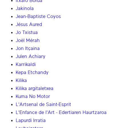
Itxaro Borda
Jakinola
Jean-Baptiste Coyos
Jésus Aured
Jo Txistua
Joël Mérah
Jon Itçaina
Julen Achiary
Karrikaldi
Kepa Etchandy
Kilika
Kilika argitaletxea
Kuma No Motor
L'Artsenal de Saint-Esprit
L'Enfance de l'Art - Edertiaren Haurtzaroa
Lapurdi Irratia