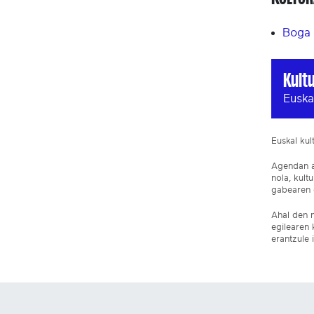
Boga
Kult
Euska
Euskal ku
Agendan ar
nola, kult
gabearen e
Ahal den n
egilearen 
erantzule 