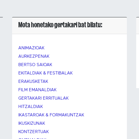
Mota honetako gertakari bat bilatu:
ANIMAZIOAK
AURKEZPENAK
BERTSO SAIOAK
EKITALDIAK & FESTIBALAK
ERAKUSKETAK
FILM EMANALDIAK
GERTAKARI ERRITUALAK
HITZALDIAK
IKASTAROAK & FORMAKUNTZAK
IKUSKIZUNAK
KONTZERTUAK