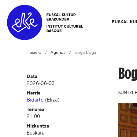
EUSKAL KU
Hasiera
Agenda
Boga Boga
Bog
Data
2026-06-03
Herria
KONTZE
Bidarte
(
Eliza
)
Tenorea
21:00
Hizkuntza
Euskara