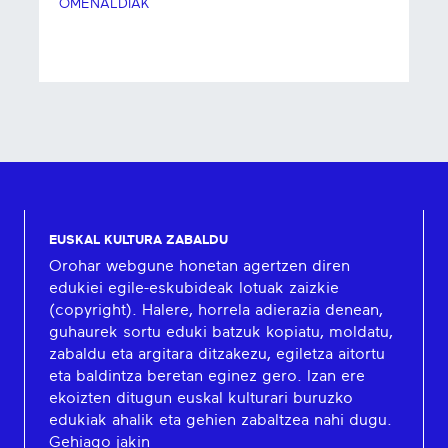
OMENALDIAK
EUSKAL KULTURA ZABALDU
Orohar webgune honetan agertzen diren
edukiei egile-eskubideak lotuak zaizkie
(copyright). Halere, horrela adierazia denean,
guhaurek sortu eduki batzuk kopiatu, moldatu,
zabaldu eta argitara ditzakezu, egiletza aitortu
eta baldintza beretan eginez gero. Izan ere
ekoizten ditugun euskal kulturari buruzko
edukiak ahalik eta gehien zabaltzea nahi dugu.
Gehiago jakin