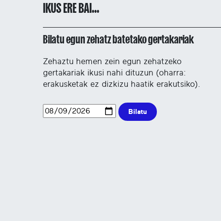
IKUS ERE BAI...
Bilatu egun zehatz batetako gertakariak
Zehaztu hemen zein egun zehatzeko
gertakariak ikusi nahi dituzun (oharra:
erakusketak ez dizkizu haatik erakutsiko).
Bilatu