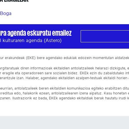
 Boga
ura agenda eskuratu emailez
l kulturaren agenda (Astero)
ltur erakundeak (EKE) bere agendako edukiak edozein momentutan aldatze
gitaratuak diren informazioak ekitaldien antolatzaileek helarazi dizkigute, 
ur eragile eta operadoreen sare sozialen bidez. EKEk ezin du zabaldutako i
rantzule izan. Halaber, agendako ekitaldien azalpen-testuak ekitaldi horien a
eurrian, antolatzaileek beren ekitaldien komunikazioa egiteko erabiltzen dituz
kreditua edo, halakorik ezean, antolatzailearen izena aipatuz. Kasu honetan
izanen. Ilustraziorik ez bada, EKEk agendako ekitaldiak berak hautatu irudi k