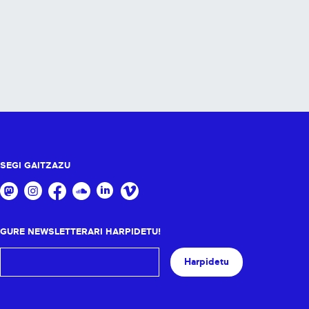
SEGI GAITZAZU
GURE NEWSLETTERARI HARPIDETU!
Harpidetu