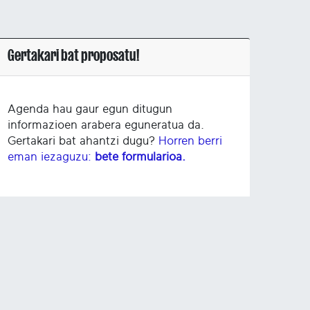
Gertakari bat proposatu!
Agenda hau gaur egun ditugun
informazioen arabera eguneratua da.
Gertakari bat ahantzi dugu?
Horren berri
eman iezaguzu:
bete formularioa.