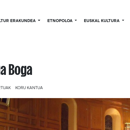
LTUR ERAKUNDEA
ETNOPOLOA
EUSKAL KULTURA
a Boga
RTUAK
KORU KANTUA