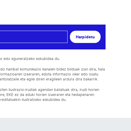
Harpidetu
ko edo eguneratzeko eskubidea du.
edo hainbat komunikazio kanalen bidez bilduak izan dira, hala
nformazioaren izaeraren, edota informazio oker edo osatu
ntolatzaile eta egile diren eragileen ardura dira bakarrik.
ten ilustrazio-irudiak agendan baliatuak dira, irudi horien
 ere, EKE ez da eduki horien izaeraren eta hedapenaren
reditatuekin ilustratzeko eskubidea du.