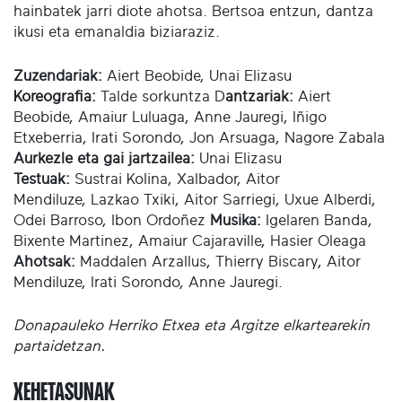
hainbatek jarri diote ahotsa. Bertsoa entzun, dantza
ikusi eta emanaldia biziaraziz.
Zuzendariak:
Aiert Beobide, Unai Elizasu
Koreografia:
Talde sorkuntza D
antzariak:
Aiert
Beobide, Amaiur Luluaga, Anne Jauregi, Iñigo
Etxeberria, Irati Sorondo, Jon Arsuaga, Nagore Zabala
Aurkezle eta gai jartzailea:
Unai Elizasu
Testuak:
Sustrai Kolina, Xalbador, Aitor
Mendiluze, Lazkao Txiki, Aitor Sarriegi, Uxue Alberdi,
Odei Barroso, Ibon Ordoñez
Musika:
Igelaren Banda,
Bixente Martinez, Amaiur Cajaraville, Hasier Oleaga
Ahotsak:
Maddalen Arzallus, Thierry Biscary, Aitor
Mendiluze, Irati Sorondo, Anne Jauregi.
Donapauleko Herriko Etxea eta Argitze elkartearekin
partaidetzan.
XEHETASUNAK