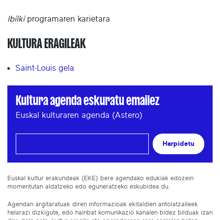
Ibilki
programaren karietara
KULTURA ERAGILEAK
Saint-Louis gela
Kultura agenda eskuratu emailez
Euskal kulturaren agenda (Astero)
Harpidetu
Euskal kultur erakundeak (EKE) bere agendako edukiak edozein
momentutan aldatzeko edo eguneratzeko eskubidea du.
Agendan argitaratuak diren informazioak ekitaldien antolatzaileek
helarazi dizkigute, edo hainbat komunikazio kanalen bidez bilduak izan