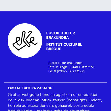
Euskal kultur erakundea
Lota Jauregia - 64480 Uztaritze
Tel: 0 (033)5 59 93 25 25
EUSKAL KULTURA ZABALDU
Orohar webgune honetan agertzen diren edukiei
egile-eskubideak lotuak zaizkie (copyright). Halere,
horrela adierazia denean, guhaurek sortu eduki
batzuk kopiatu, moldatu, zabaldu eta argitara