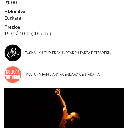
21:00
Hizkuntza
Euskara
Prezioa
15 € / 10 € (-18 urte)
EUSKAL KULTUR ERAKUNDEAREN PARTAIDETZAREKIN
"KULTURA FAMILIAN" AGENDAKO GERTAKARIA