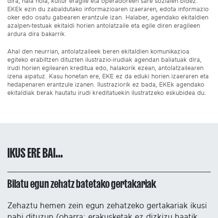
dira, hala nola, kultur eragile eta operadoreen sare sozialen bidez.
EKEk ezin du zabaldutako informazioaren izaeraren, edota informazio
oker edo osatu gabearen erantzule izan. Halaber, agendako ekitaldien
azalpen-testuak ekitaldi horien antolatzaile eta egile diren eragileen
ardura dira bakarrik.
Ahal den neurrian, antolatzaileek beren ekitaldien komunikazioa
egiteko erabiltzen dituzten ilustrazio-irudiak agendan baliatuak dira,
irudi horien egilearen kreditua edo, halakorik ezean, antolatzailearen
izena aipatuz. Kasu honetan ere, EKE ez da eduki horien izaeraren eta
hedapenaren erantzule izanen. Ilustraziorik ez bada, EKEk agendako
ekitaldiak berak hautatu irudi kreditatuekin ilustratzeko eskubidea du.
IKUS ERE BAI...
Bilatu egun zehatz batetako gertakariak
Zehaztu hemen zein egun zehatzeko gertakariak ikusi
nahi dituzun (oharra: erakusketak ez dizkizu haatik