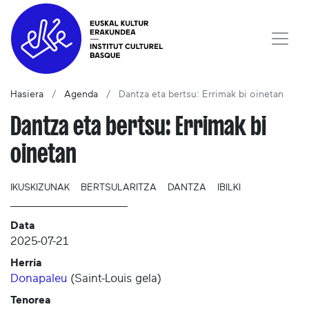
Hasiera
Agenda
Dantza eta bertsu: Errimak bi oinetan
Dantza eta bertsu: Errimak bi
oinetan
IKUSKIZUNAK
BERTSULARITZA
DANTZA
IBILKI
Data
2025-07-21
Herria
Donapaleu
(
Saint-Louis gela
)
Tenorea