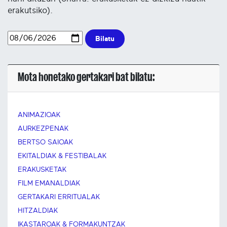
erakutsiko).
Bilatu
Mota honetako gertakari bat bilatu:
ANIMAZIOAK
AURKEZPENAK
BERTSO SAIOAK
EKITALDIAK & FESTIBALAK
ERAKUSKETAK
FILM EMANALDIAK
GERTAKARI ERRITUALAK
HITZALDIAK
IKASTAROAK & FORMAKUNTZAK