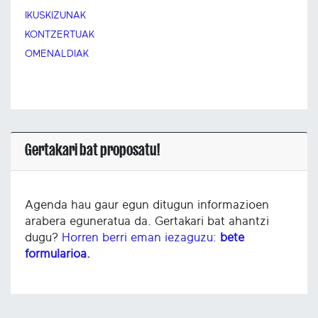
IKUSKIZUNAK
KONTZERTUAK
OMENALDIAK
Gertakari bat proposatu!
Agenda hau gaur egun ditugun informazioen
arabera eguneratua da. Gertakari bat ahantzi
dugu?
Horren berri eman iezaguzu:
bete
formularioa.