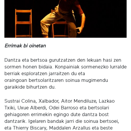
Errimak bi oinetan
Dantza eta bertsoa gurutzatzen den lekuan hasi zen
sormen honen bidaia. Konpainiak sormenezko lurralde
berriak esploratzen jarraitzen du eta
oraingoan bertsolaritzaren soinua mugimendu
garaikide bihurtzen du.
Sustrai Colina, Xalbador, Aitor Mendiluze, Lazkao
Txiki, Uxue Alberdi, Odei Barroso eta bertsolari
gehiagoren errimekin egingo dute dantza bost
dantzarik. Igelaren bandak jarri die soinua bertsoei,
eta Thierry Biscary, Maddalen Arzallus eta beste