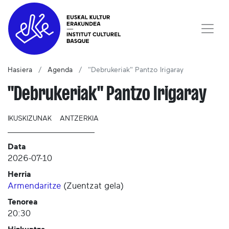
Hasiera
Agenda
"Debrukeriak" Pantzo Irigaray
"Debrukeriak" Pantzo Irigaray
IKUSKIZUNAK
ANTZERKIA
Data
2026-07-10
Herria
Armendaritze
(
Zuentzat gela
)
Tenorea
20:30