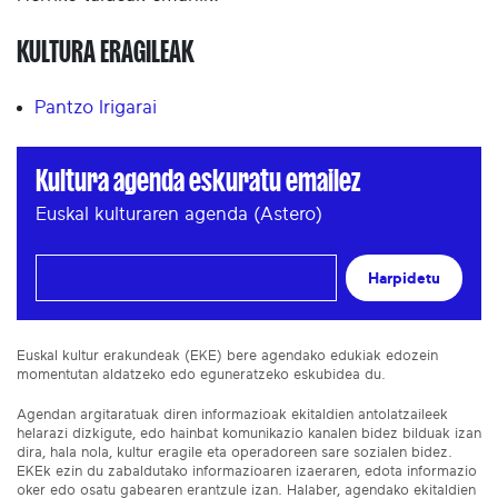
KULTURA ERAGILEAK
Pantzo Irigarai
Kultura agenda eskuratu emailez
Euskal kulturaren agenda (Astero)
Harpidetu
Euskal kultur erakundeak (EKE) bere agendako edukiak edozein
momentutan aldatzeko edo eguneratzeko eskubidea du.
Agendan argitaratuak diren informazioak ekitaldien antolatzaileek
helarazi dizkigute, edo hainbat komunikazio kanalen bidez bilduak izan
dira, hala nola, kultur eragile eta operadoreen sare sozialen bidez.
EKEk ezin du zabaldutako informazioaren izaeraren, edota informazio
oker edo osatu gabearen erantzule izan. Halaber, agendako ekitaldien