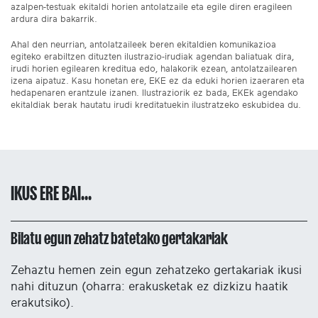
azalpen-testuak ekitaldi horien antolatzaile eta egile diren eragileen
ardura dira bakarrik.
Ahal den neurrian, antolatzaileek beren ekitaldien komunikazioa
egiteko erabiltzen dituzten ilustrazio-irudiak agendan baliatuak dira,
irudi horien egilearen kreditua edo, halakorik ezean, antolatzailearen
izena aipatuz. Kasu honetan ere, EKE ez da eduki horien izaeraren eta
hedapenaren erantzule izanen. Ilustraziorik ez bada, EKEk agendako
ekitaldiak berak hautatu irudi kreditatuekin ilustratzeko eskubidea du.
IKUS ERE BAI...
Bilatu egun zehatz batetako gertakariak
Zehaztu hemen zein egun zehatzeko gertakariak ikusi
nahi dituzun (oharra: erakusketak ez dizkizu haatik
erakutsiko).