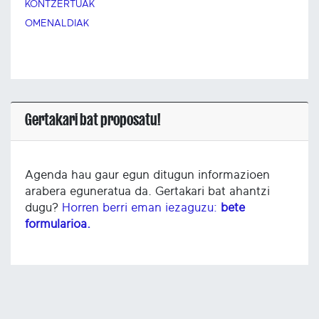
KONTZERTUAK
OMENALDIAK
Gertakari bat proposatu!
Agenda hau gaur egun ditugun informazioen
arabera eguneratua da. Gertakari bat ahantzi
dugu?
Horren berri eman iezaguzu:
bete
formularioa.