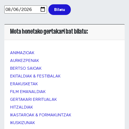
Bilatu
Mota honetako gertakari bat bilatu:
ANIMAZIOAK
AURKEZPENAK
BERTSO SAIOAK
EKITALDIAK & FESTIBALAK
ERAKUSKETAK
FILM EMANALDIAK
GERTAKARI ERRITUALAK
HITZALDIAK
IKASTAROAK & FORMAKUNTZAK
IKUSKIZUNAK