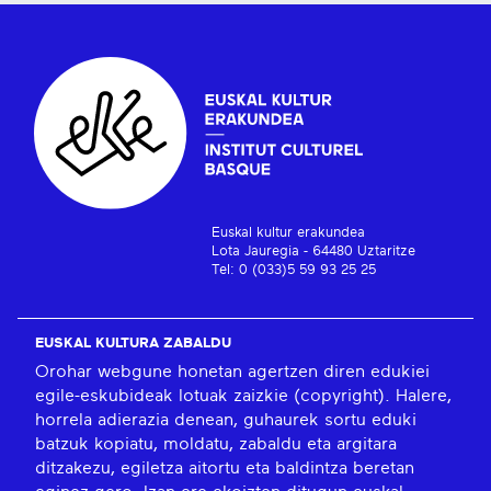
Euskal kultur erakundea
Lota Jauregia - 64480 Uztaritze
Tel: 0 (033)5 59 93 25 25
EUSKAL KULTURA ZABALDU
Orohar webgune honetan agertzen diren edukiei
egile-eskubideak lotuak zaizkie (copyright). Halere,
horrela adierazia denean, guhaurek sortu eduki
batzuk kopiatu, moldatu, zabaldu eta argitara
ditzakezu, egiletza aitortu eta baldintza beretan