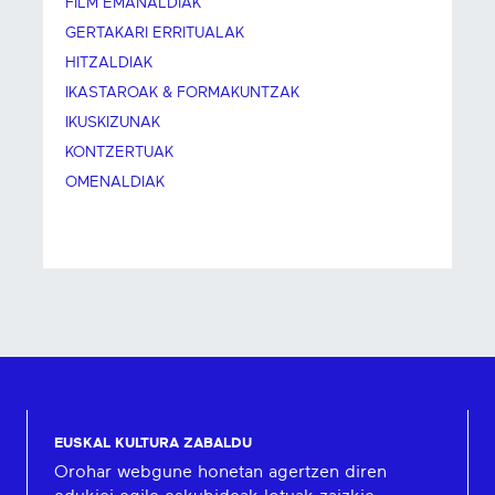
FILM EMANALDIAK
GERTAKARI ERRITUALAK
HITZALDIAK
IKASTAROAK & FORMAKUNTZAK
IKUSKIZUNAK
KONTZERTUAK
OMENALDIAK
EUSKAL KULTURA ZABALDU
Orohar webgune honetan agertzen diren