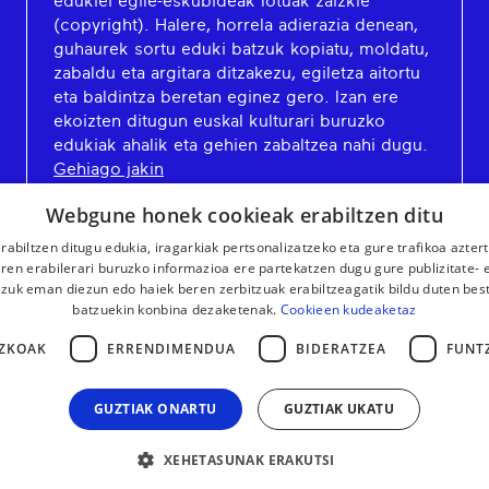
edukiei egile-eskubideak lotuak zaizkie
(copyright). Halere, horrela adierazia denean,
guhaurek sortu eduki batzuk kopiatu, moldatu,
zabaldu eta argitara ditzakezu, egiletza aitortu
eta baldintza beretan eginez gero. Izan ere
ekoizten ditugun euskal kulturari buruzko
edukiak ahalik eta gehien zabaltzea nahi dugu.
Gehiago jakin
Webgune honek cookieak erabiltzen ditu
rabiltzen ditugu edukia, iragarkiak pertsonalizatzeko eta gure trafikoa azter
en erabilerari buruzko informazioa ere partekatzen dugu gure publizitate- et
 zuk eman diezun edo haiek beren zerbitzuak erabiltzeagatik bildu duten bes
batzuekin konbina dezaketenak.
Cookieen kudeaketaz
ZKOAK
ERRENDIMENDUA
BIDERATZEA
FUNT
GUZTIAK ONARTU
GUZTIAK UKATU
XEHETASUNAK ERAKUTSI
LEGE OHARRA
KONTAKTUA