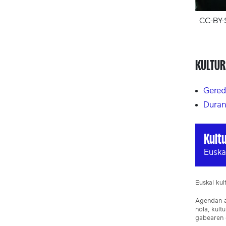
CC-BY-
KULTUR
Gered
Duran
Kult
Euska
Euskal ku
Agendan ar
nola, kult
gabearen e