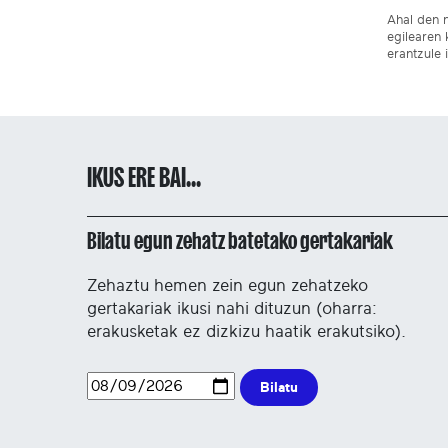
Ahal den n
egilearen 
erantzule 
IKUS ERE BAI...
Bilatu egun zehatz batetako gertakariak
Zehaztu hemen zein egun zehatzeko
gertakariak ikusi nahi dituzun (oharra:
erakusketak ez dizkizu haatik erakutsiko).
Bilatu