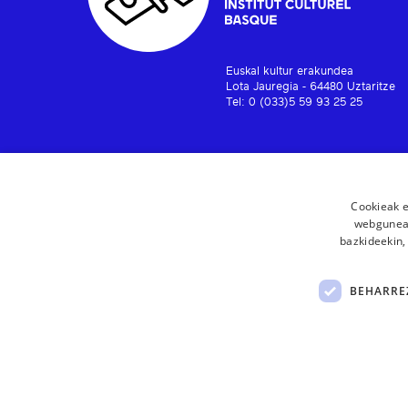
Euskal kultur erakundea
Lota Jauregia - 64480 Uztaritze
Tel: 0 (033)5 59 93 25 25
Cookieak e
webgunear
bazkideekin,
BEHARRE