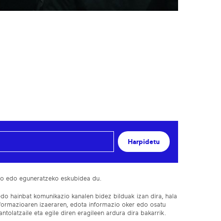
Harpidetu
ko edo eguneratzeko eskubidea du.
edo hainbat komunikazio kanalen bidez bilduak izan dira, hala
nformazioaren izaeraren, edota informazio oker edo osatu
ntolatzaile eta egile diren eragileen ardura dira bakarrik.