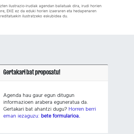
ten ilustrazio-irudiak agendan baliatuak dira, irudi horien
 ere, EKE ez da eduki horien izaeraren eta hedapenaren
reditatuekin ilustratzeko eskubidea du.
Gertakari bat proposatu!
Agenda hau gaur egun ditugun
informazioen arabera eguneratua da.
Gertakari bat ahantzi dugu?
Horren berri
eman iezaguzu:
bete formularioa.