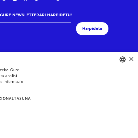
GURE NEWSLETTERARI HARPIDETU!
Harpidetu
×
tzeko. Gure
a analisi-
BASQUE
te informazio
FRENCH
SPANISH
ZIONALTASUNA
ENGLISH