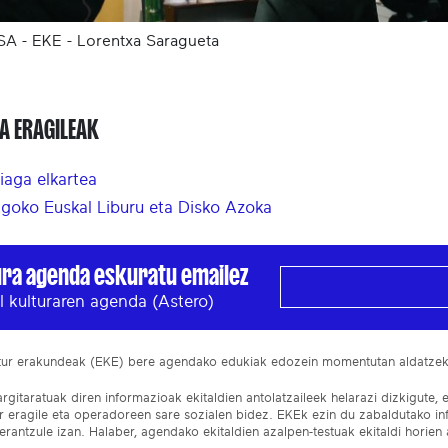
SA - EKE - Lorentxa Saragueta
A ERAGILEAK
iaga elkartea
goko Euskal Liburu eta Disko Azoka
ura agenda eskuratu emailez
l kulturaren agenda (Astero)
ltur erakundeak (EKE) bere agendako edukiak edozein momentutan aldatze
gitaratuak diren informazioak ekitaldien antolatzaileek helarazi dizkigute, 
ur eragile eta operadoreen sare sozialen bidez. EKEk ezin du zabaldutako i
rantzule izan. Halaber, agendako ekitaldien azalpen-testuak ekitaldi horien a