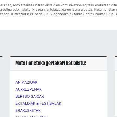
eurrian, antolatzaileek beren ekitaldien komunikazioa egiteko erabiltzen dituz
kreditua edo, halakorik ezean, antolatzailearen izena aipatuz. Kasu honetan
izanen. Ilustraziorik ez bada, EKEk agendako ekitaldiak berak hautatu irudi k
Mota honetako gertakari bat bilatu:
ANIMAZIOAK
AURKEZPENAK
BERTSO SAIOAK
EKITALDIAK & FESTIBALAK
ERAKUSKETAK