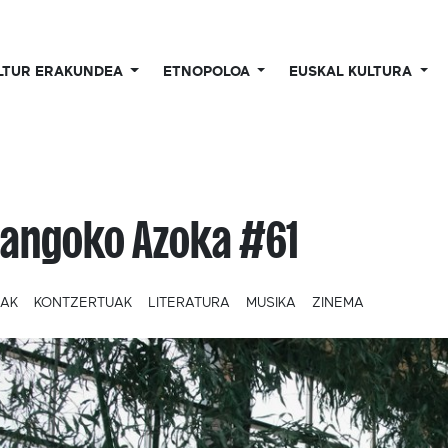
LTUR ERAKUNDEA
ETNOPOLOA
EUSKAL KULTURA
angoko Azoka #61
IAK
KONTZERTUAK
LITERATURA
MUSIKA
ZINEMA