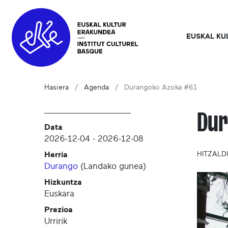
EUSKAL KU
Hasiera
Agenda
Durangoko Azoka #61
Dur
Data
2026-12-04
-
2026-12-08
Herria
HITZALD
Durango
(
Landako gunea
)
Hizkuntza
Euskara
Prezioa
Urririk